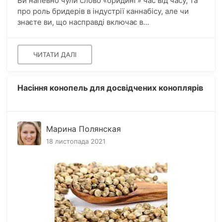
Ви напевно чули слово «бридинг» час від часу, та
про роль бридерів в індустрії каннабісу, але чи
знаєте ви, що насправді включає в...
ЧИТАТИ ДАЛІ
Насіння конопель для досвідчених коноплярів
Марина Полянская
18 листопада 2021