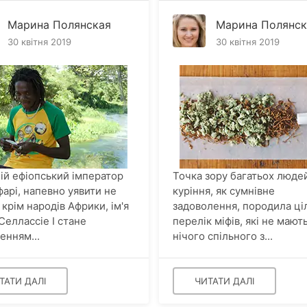
Марина Полянская
Марина Полянск
30 квітня 2019
30 квітня 2019
ій ефіопський імператор
Точка зору багатьох люде
фарі, напевно уявити не
куріння, як сумнівне
 крім народів Африки, ім'я
задоволення, породила ці
Селлассіе І стане
перелік міфів, які не мают
енням...
нічого спільного з...
ТАТИ ДАЛІ
ЧИТАТИ ДАЛІ