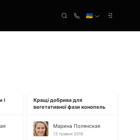
 і
Кращі добрива для
вегетативної фази конопель
ая
Марина Полянская
13 травня 2019