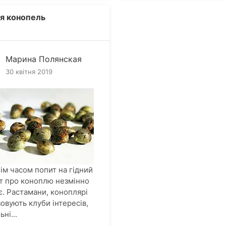
ня конопель
Марина Полянская
30 квітня 2019
ім часом попит на гідний
т про коноплю незмінно
є. Растамани, коноплярі
зовують клуби інтересів,
ьні...