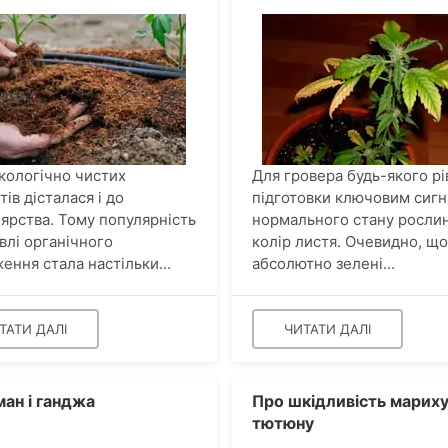
кологічно чистих
Для гровера будь-якого рі
ів дісталася і до
підготовки ключовим сиг
ярства. Тому популярність
нормального стану рослин
івлі органічного
колір листя. Очевидно, що
ення стала настільки...
абсолютно зелені...
ТАТИ ДАЛІ
ЧИТАТИ ДАЛІ
ан і ганджа
Про шкідливість мариху
тютюну