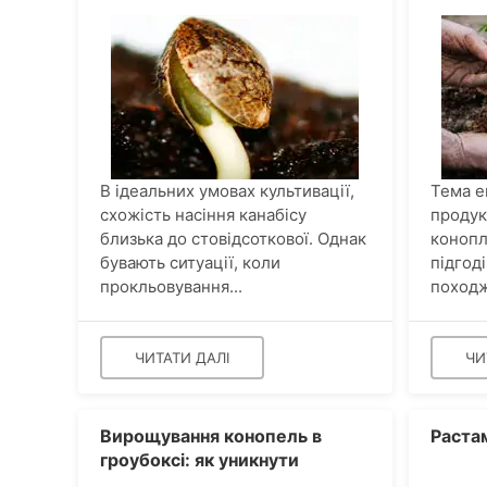
В ідеальних умовах культивації,
Тема е
схожість насіння канабісу
продукт
близька до стовідсоткової. Однак
конопл
бувають ситуації, коли
підгод
прокльовування...
походж
ЧИТАТИ ДАЛІ
ЧИ
Вирощування конопель в
Растам
гроубоксі: як уникнути
вітрових опіків