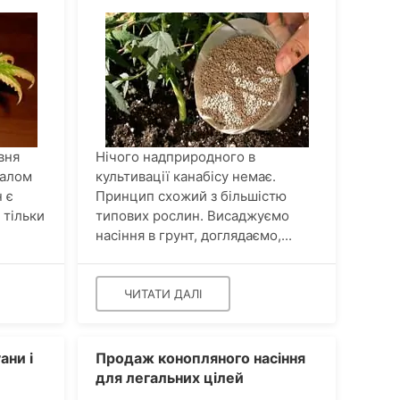
вня
Нічого надприродного в
налом
культивації канабісу немає.
 є
Принцип схожий з більшістю
 тільки
типових рослин. Висаджуємо
насіння в грунт, доглядаємо,...
ЧИТАТИ ДАЛІ
ани і
Продаж конопляного насіння
для легальних цілей