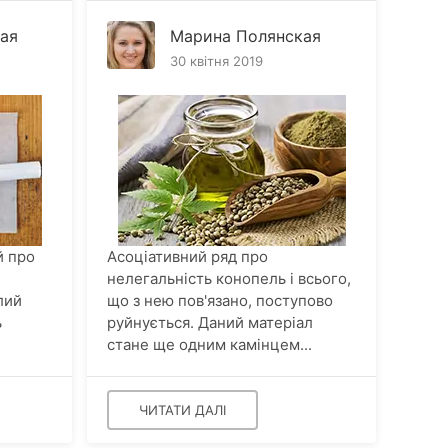
ая
Марина Полянская
30 квітня 2019
й про
Асоціативний ряд про
нелегальність конопель і всього,
лий
що з нею пов'язано, поступово
ь
руйнується. Даний матеріал
стане ще одним камінцем...
ЧИТАТИ ДАЛІ