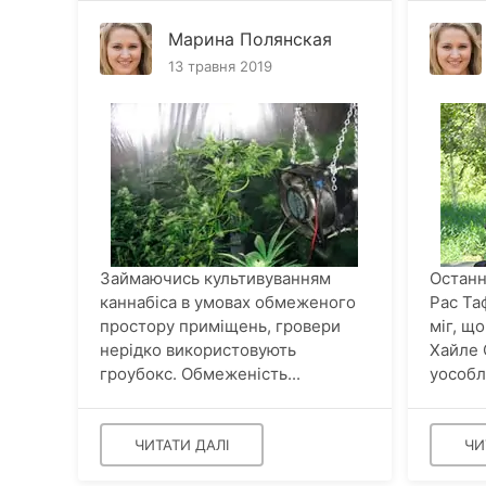
Марина Полянская
13 травня 2019
Займаючись культивуванням
Останн
каннабіса в умовах обмеженого
Рас Та
простору приміщень, гровери
міг, що
нерідко використовують
Хайле 
гроубокс. Обмеженість...
уособл
ЧИТАТИ ДАЛІ
ЧИ