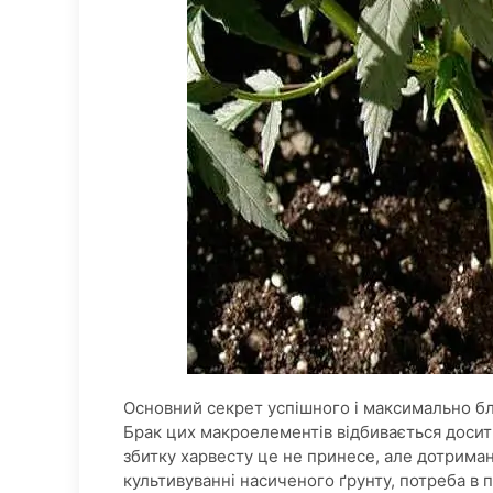
Основний секрет успішного і максимально бли
Брак цих макроелементів відбивається досить
збитку харвесту це не принесе, але дотрима
культивуванні насиченого ґрунту, потреба в