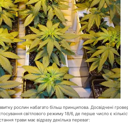
розвитку рослин набагато більш принципова. Досвідчені грове
стосування світлового режиму 18/6, де перше число є кількіс
остання трави має відразу декілька переваг: