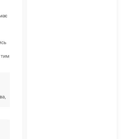
емає
ись
 тим
ва,