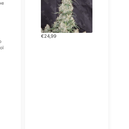
не
€24,99
о
ої