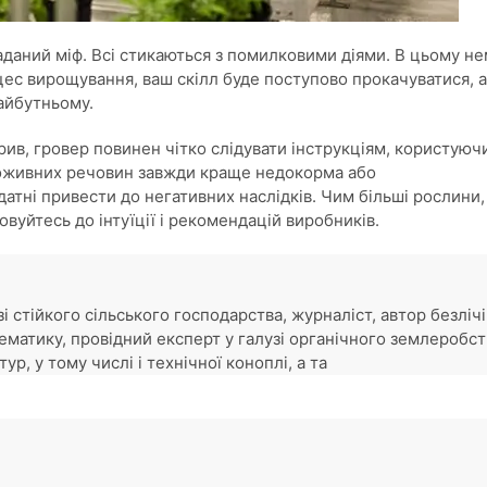
аданий міф. Всі стикаються з помилковими діями. В цьому н
цес вирощування, ваш скілл буде поступово прокачуватися, а
майбутньому.
ив, гровер повинен чітко слідувати інструкціям, користуюч
поживних речовин завжди краще недокорма або
датні привести до негативних наслідків. Чим більші рослини,
вуйтесь до інтуїції і рекомендацій виробників.
узі стійкого сільського господарства, журналіст, автор безлічі
ематику, провідний експерт у галузі органічного землеробст
р, у тому числі і технічної коноплі, а та