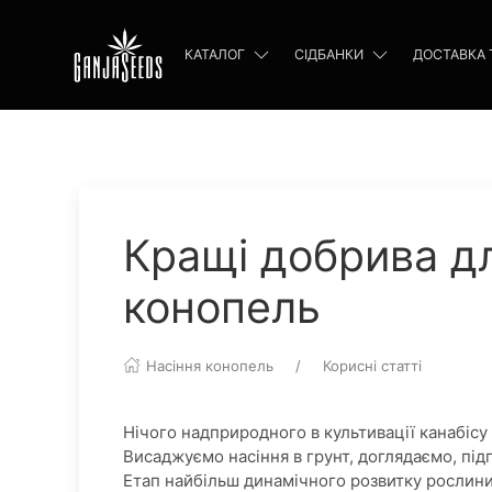
КАТАЛОГ
СІДБАНКИ
ДОСТАВКА 
Кращі добрива дл
конопель
Насіння конопель
Корисні статті
Нічого надприродного в культивації канабіс
Висаджуємо насіння в грунт, доглядаємо, пі
Етап найбільш динамічного розвитку рослини 