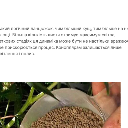
кий логічний ланцюжок: чим більший кущ, тим більше на н
лощі. Більша кількість листя отримує максимум світла,
аткових стадіях ця динаміка може бути не настільки вражаю
іше прискорюється процес. Коноплярам залишається лише
вітлення і полив.