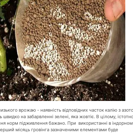
зького врожаю - наявність відповідних часток калію з азот
 швидко на забарвленні зелені, яка жовтіє. В цілому, істотн
ння норм підживлення бажано. При використанні в індорном
 перший місяць гровінга зазначеними елементами буде