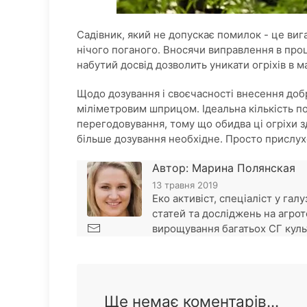
Садівник, який не допускає помилок - це виг
нічого поганого. Вносячи виправлення в про
набутий досвід дозволить уникати огріхів в 
Щодо дозування і своєчасності внесення добр
міліметровим шприцом. Ідеальна кількість 
перегодовування, тому що обидва ці огріхи з
більше дозування необхідне. Просто прислухо
Автор: Марина Полянская
13 травня 2019
Еко активіст, спеціаліст у гал
статей та досліджень на агрот
вирощування багатьох СГ культу
Ще немає коментарів...