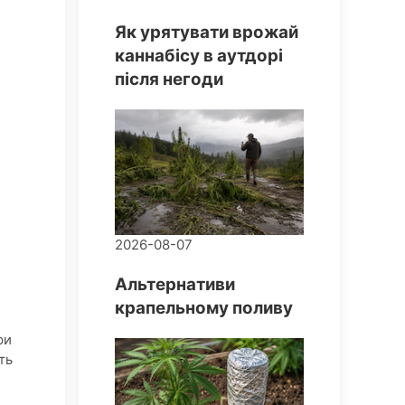
Як урятувати врожай
каннабісу в аутдорі
після негоди
2026-08-07
Альтернативи
крапельному поливу
ри
ть