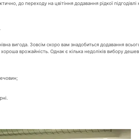
тично, до переходу на цвітіння додавання рідкої підгодівлі 
т
нівна вигода. Зовсім скоро вам знадобиться додавання всьог
хороша врожайність. Однак є кілька недоліків вибору дешев
речовин;
рні.