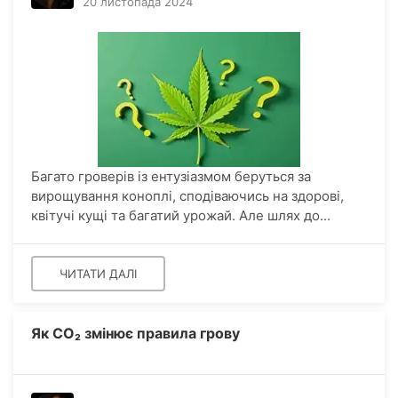
20 листопада 2024
Багато гроверів із ентузіазмом беруться за
вирощування коноплі, сподіваючись на здорові,
квітучі кущі та багатий урожай. Але шлях до...
ЧИТАТИ ДАЛІ
Як CO₂ змінює правила грову