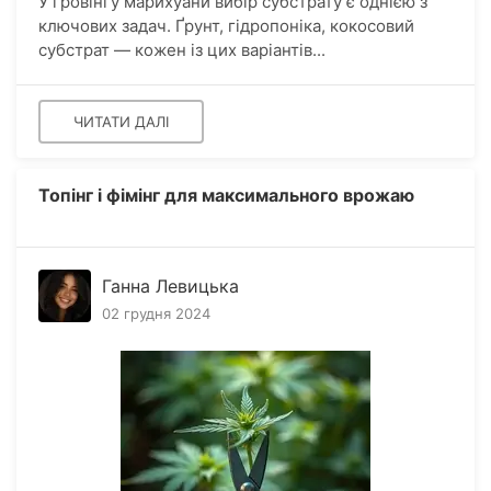
У гровінгу марихуани вибір субстрату є однією з
ключових задач. Ґрунт, гідропоніка, кокосовий
субстрат — кожен із цих варіантів...
ЧИТАТИ ДАЛІ
Топінг і фімінг для максимального врожаю
Ганна Левицька
02 грудня 2024