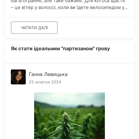
багатогранне, але таке бажане. Для когось щастя
– це вітер у волоссі, коли ви їдете велосипедом у...
ЧИТАТИ ДАЛІ
Як стати ідеальним "партизаном" грову
Ганна Левицька
25 жовтня 2024