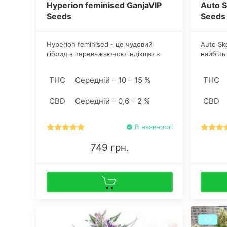
Hyperion feminised GanjaVIP
Auto S
Seeds
Seeds
Hyperion feminised - це чудовий
Auto Sk
гібрид з переважаючою індікщю в
найбільш
своєму генотипі. Після правильної
формуют
пролічці шишки починають виділяти
повніст
THC
Середній – 10 – 15 %
THC
вершково-сирні нотки з дещицею
Смолис
лимона.
перевер
CBD
Середній – 0,6 – 2 %
CBD
конопля
В наявності
749 грн.
Х2