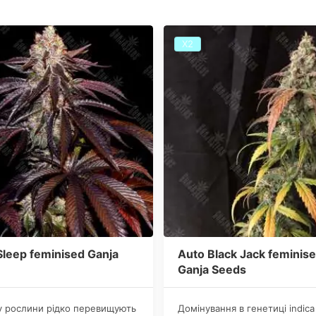
Х2
leep feminised Ganja
Auto Black Jack feminis
Ganja Seeds
у рослини рідко перевищують
Домінування в генетиці indica