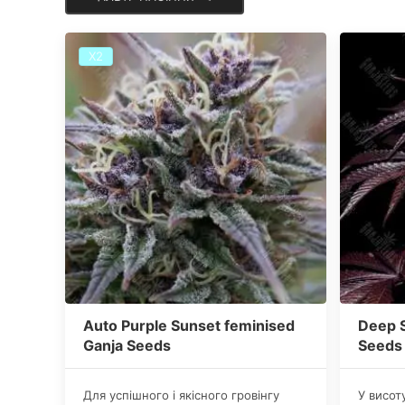
Х2
Auto Purple Sunset feminised
Deep S
Ganja Seeds
Seeds
Для успішного і якісного гровінгу
У висот