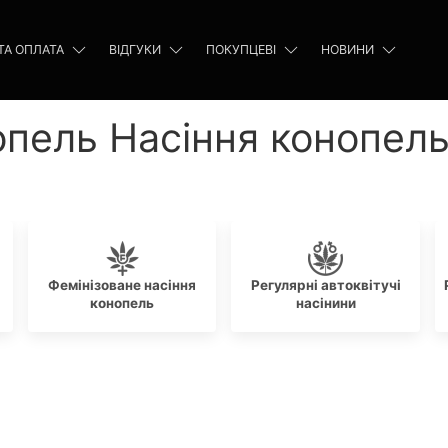
ТА ОПЛАТА
ВІДГУКИ
ПОКУПЦЕВІ
НОВИНИ
опель Насіння конопел
Фемінізоване насіння
Регулярні автоквітучі
конопель
насінини