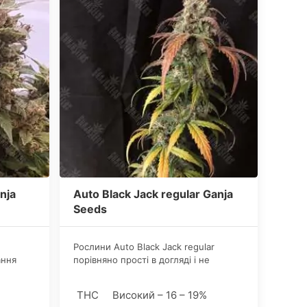
nja
Auto Black Jack regular Ganja
Seeds
Рослини Аuto Black Jack regular
ання
порівняно прості в догляді і не
нш, в
потребують особливих хитрощів з
сутнє. З
боку гровера заради хороших
THC
Високий – 16 – 19%
сті між
урожаїв. Висота кущів залежить від