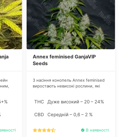
anja
Annex feminised GanjaVIP
Seeds
рейн
З насіння конопель Annex feminised
йним,
виростають невисокі рослини, які
, які
мають тонку структуру. До кінця
у для
цвітіння перетворюється в одну
5+%
THC
Дуже високий – 20 – 24%
 в
суцільну шишку покриту безліччю
блискучих трихом.
%
CBD
Середній – 0,6 – 2 %
аявності
В наявності