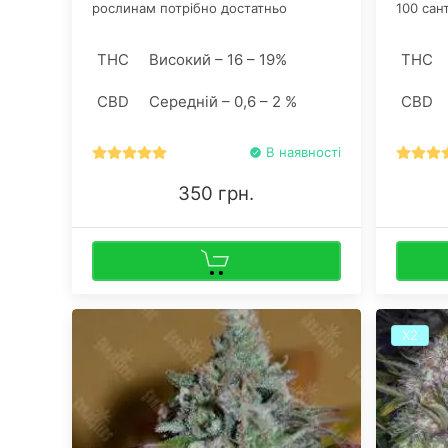
рослинам потрібно достатньо
100 сан
освітлення. Чим воно потужніше, тим
розгони
більша кількість суцвіть встигне
врожайн
THC
Високий – 16 – 19%
THC
вчасно сформуватися.
CBD
Середній – 0,6 – 2 %
CBD
В наявності
350 грн.
Х2