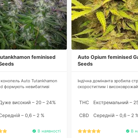
Tutankhamon feminised
Auto Opium feminised G
 Seeds
Seeds
 конопель Аuto Tutankhamon
Індічна домінанта зробила ст
ed формують невибагливі
скоростиглим і високоврожа
з широкими бічними гілками,
що привертає увагу коноплярів
ро посипані зав'язями суцвіть.
захоплено вирощують культур
Дуже високий – 20 – 24%
THC
Екстремальний – 2
персонального користування і
комерційних цілях.
Середній – 0,6 – 2 %
CBD
Середній – 0,6 – 2 
В наявності
В н