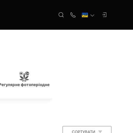
ь
Регулярне фотоперіодне
Початківцям
Перемо
СОРТУВАТИ