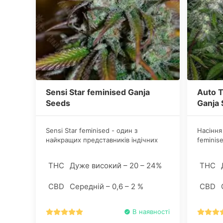
Sensi Star feminised Ganja
Auto 
Seeds
Ganja
Sensi Star feminised - один з
Насіння
найкращих представників індічних
feminis
сортів канабісу. Гібрид здатний
сходи, 
нокаутувати навіть бувалого курця
які щед
THC
Дуже високий – 20 – 24%
THC
рівнем ТГК в 20% - потужний
фізичний і церебральний ефект, що
CBD
Середній – 0,6 – 2 %
CBD
взагалі не властиво представникам
індічних сортів канабісу.
В наявності