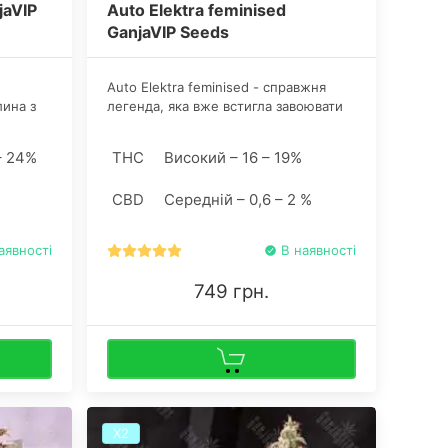
jaVIP
Auto Elektra feminised
GanjaVIP Seeds
Auto Elektra feminised - справжня
лина з
легенда, яка вже встигла завоювати
к.
серця багатьох гроверів планети.
ищують
Штам упевнено протистоїть цвілі і
– 24%
THC
Високий – 16 – 19%
сип
володіє винятковим імунітетом до
х один
перепадів температур.
CBD
Середній – 0,6 – 2 %
мовірний
аявності
В наявності
749 грн.
Х2