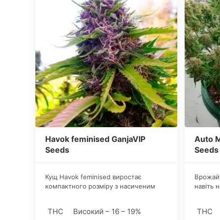
Havok feminised GanjaVIP
Auto M
Seeds
Seeds
Кущ Havok feminised виростає
Врожайн
компактного розміру з насиченим
навіть 
зеленим листям. У стрейна Havok
одного 
переважає індіка, що дозволяє
грам о
THC
Високий – 16 – 19%
THC
рослині формувати більш щільні і
умовах 