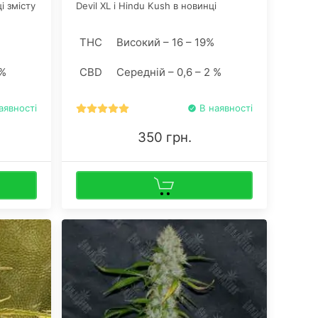
і змісту
Devil XL і Hindu Kush в новинці
абінолу,
вдалося зберегти ідеальне
ликій
поєднання продуктивності і незмінної
THC
Високий – 16 – 19%
uto
стабільності веги.
ть
 %
CBD
Середній – 0,6 – 2 %
рослин
иметрів
аявності
В наявності
350 грн.