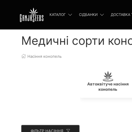
КАТАЛОГ
СІДБАНКИ
ДОСТАВКА 
Медичні сорти кон
Насіння конопель
Автоквітуче насіння
конопель
ФІЛЬТР НАСІННЯ