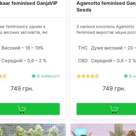
kaar feminised GanjaVIP
Agamotto feminised Gan
Seeds
aar feminised є одним з
З насіння конопель Agamotto
 високих автоквітів, які
feminised виростає міцна рос
ь масивні і важкі шишки,
великою кількістю бічних гіло
ю посипані трихоми.
Розміри гібрида рідко перев
Високий – 16 – 19%
THC
Дуже високий – 20 
тість шишок неодмінно
100 сантиметрів у висоту. Роз
шить всі очікування
суцвіть близько розташовани
Середній – 0,6 – 2 %
CBD
Середній – 0,6 – 2 %
рів.
до одного надають кущу ней
шарм.
В наявності
В н
749 грн.
749 грн.
Х2