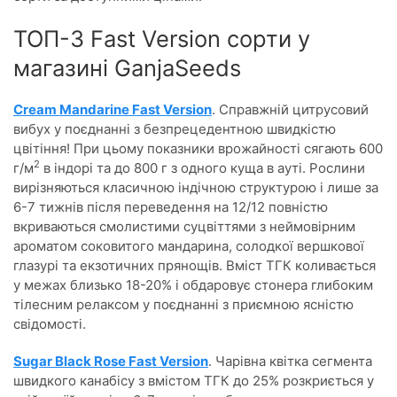
ТОП-3 Fast Version сорти y
магазині GanjaSeeds
Cream Mandarine Fast Version
. Справжній цитрусовий
вибух у поєднанні з безпрецедентною швидкістю
цвітіння! При цьому показники врожайності сягають 600
2
г/м
в індорі та до 800 г з одного куща в ауті. Рослини
вирізняються класичною індічною структурою і лише за
6-7 тижнів після переведення на 12/12 повністю
вкриваються смолистими суцвіттями з неймовірним
ароматом соковитого мандарина, солодкої вершкової
глазурі та екзотичних прянощів. Вміст ТГК коливається
у межах близько 18-20% і обдаровує стонера глибоким
тілесним релаксом у поєднанні з приємною ясністю
свідомості.
Sugar Black Rose Fast Version
. Чарівна квітка сегмента
швидкого канабісу з вмістом ТГК до 25% розкриється у