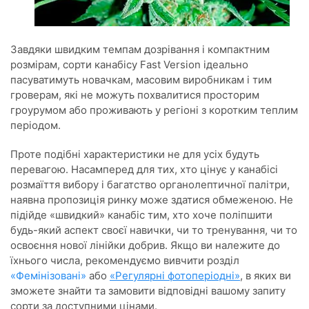
Завдяки швидким темпам дозрівання і компактним
розмірам, сорти канабісу Fast Version ідеально
пасуватимуть новачкам, масовим виробникам і тим
гроверам, які не можуть похвалитися просторим
гроурумом або проживають у регіоні з коротким теплим
періодом.
Проте подібні характеристики не для усіх будуть
перевагою. Насамперед для тих, хто цінує у канабісі
розмаїття вибору і багатство органолептичної палітри,
наявна пропозиція ринку може здатися обмеженою. Не
підійде «швидкий» канабіс тим, хто хоче поліпшити
будь-який аспект своєї навички, чи то тренування, чи то
освоєння нової лінійки добрив. Якщо ви належите до
їхнього числа, рекомендуємо вивчити розділ
«Фемінізовані»
або
«Регулярні фотоперіодні»
,
в яких ви
зможете знайти та замовити відповідні вашому запиту
сорти за доступними цінами.