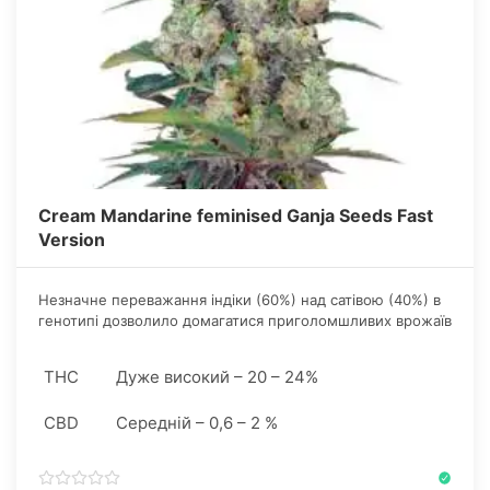
Cream Mandarine feminised Ganja Seeds Fast
Version
Незначне переважання індіки (60%) над сатівою (40%) в
генотипі дозволило домагатися приголомшливих врожаїв
в порівняно короткі терміни.
THC
Дуже високий – 20 – 24%
CBD
Середній – 0,6 – 2 %