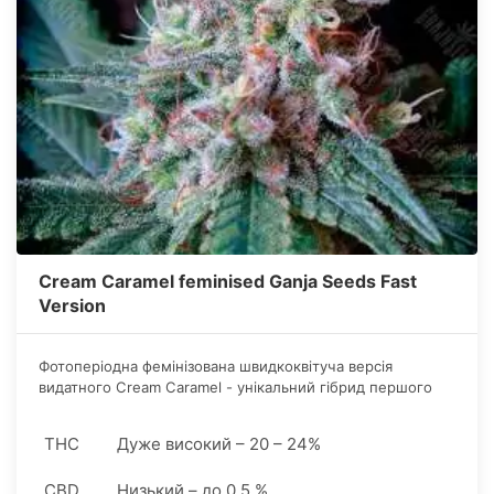
Cream Caramel feminised Ganja Seeds Fast
Version
Фотоперіодна фемінізована швидкоквітуча версія
видатного Cream Caramel - унікальний гібрид першого
покоління, отриманий з двох споріднених фенотипів.
THC
Дуже високий – 20 – 24%
CBD
Низький – до 0,5 %