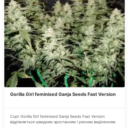
Gorilla Girl feminised Ganja Seeds Fast Version
Сорт Gorilla Girl feminised Ganja Seeds Fast Version
відрізняється швидким зростанням і рясним виділенням
смоли.