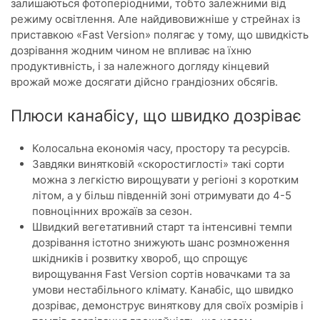
залишаються фотоперіодними, тобто залежними від
режиму освітлення. Але найдивовижніше у стрейнах із
приставкою «Fast Version» полягає у тому, що швидкість
дозрівання жодним чином не впливає на їхню
продуктивність, і за належного догляду кінцевий
врожай може досягати дійсно грандіозних обсягів.
Плюси канабісу, що швидко дозріває
Колосальна економія часу, простору та ресурсів.
Завдяки винятковій «скоростиглості» такі сорти
можна з легкістю вирощувати у регіоні з коротким
літом, а у більш південній зоні отримувати до 4-5
повноцінних врожаїв за сезон.
Швидкий вегетативний старт та інтенсивні темпи
дозрівання істотно знижують шанс розмноження
шкідників і розвитку хвороб, що спрощує
вирощування Fast Version сортів новачками та за
умови нестабільного клімату. Канабіс, що швидко
дозріває, демонструє виняткову для своїх розмірів і