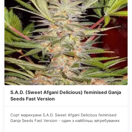
S.A.D. (Sweet Afgani Delicious) feminised Ganja
Seeds Fast Version
Сорт марихуани S.A.D. Sweet Afgani Delicious feminised
Ganja Seeds Fast Version - один з найбільш затребуваних
серед фемінізованих стрейнів.