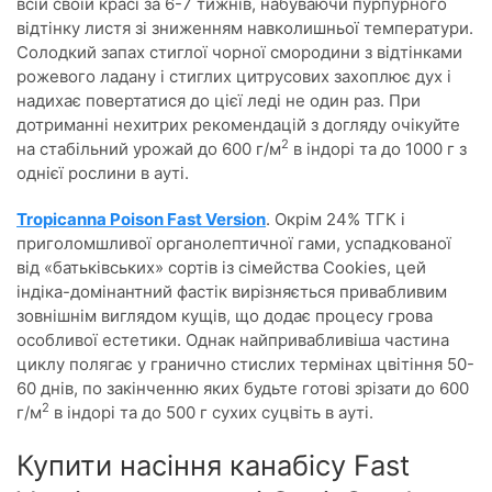
всій своїй красі за 6-7 тижнів, набуваючи пурпурного
відтінку листя зі зниженням навколишньої температури.
Солодкий запах стиглої чорної смородини з відтінками
рожевого ладану і стиглих цитрусових захоплює дух і
надихає повертатися до цієї леді не один раз. При
дотриманні нехитрих рекомендацій з догляду очікуйте
2
на стабільний урожай до 600 г/м
в індорі та до 1000 г з
однієї рослини в ауті.
Tropicanna Poison Fast Version
. Окрім 24% ТГК і
приголомшливої органолептичної гами, успадкованої
від «батьківських» сортів із сімейства Cookies, цей
індіка-домінантний фастік вирізняється привабливим
зовнішнім виглядом кущів, що додає процесу грова
особливої естетики. Однак найпривабливіша частина
циклу полягає у гранично стислих термінах цвітіння 50-
60 днів, по закінченню яких будьте готові зрізати до 600
2
г/м
в індорі та до 500 г сухих суцвіть в ауті.
Купити насіння канабісу Fast