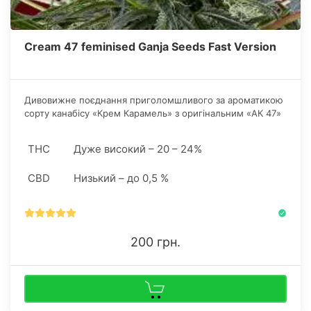
Cream 47 feminised Ganja Seeds Fast Version
Дивовижне поєднання приголомшливого за ароматикою
сорту канабісу «Крем Карамель» з оригінальним «АК 47»
дозволило селекціонерам сідбанка Ganja Seeds вивести
приголомшливий швидкоквітучий штам.
THC
Дуже високий – 20 – 24%
CBD
Низький – до 0,5 %
200 грн.