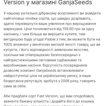
Version у магазині GanjaSeeds
У нашому ретельно дібраному асортименті ви знайдете
найтоповіші лінійки сортів, що швидко дозрівають,
здатні перевернути ваше уявлення про вирощування
марихуани. Ціни починаються від 159.60 грн за одну
насінину, і чим більше ви вирішите купити, тим
вигіднішою буде угода! Разом з тим, ви можете бути на
100% впевнені у винятково високій якості товару, що ви
купуєте, і його відповідності заявленим якостям,
оскільки ми співпрацюємо безпосередньо з
найпрестижнішими світовими сідбанками та
виробниками насіння. Відсутність посередників
дозволяє компанії GanjaSeeds встановлювати
найдоступніші ціни на українському ринку, а наша
бездоганна репутація, здобута з 2008 року, говорить
сама за себе.
Аби придбати сорт Fast Version, що вам сподобався,
зазначте бажану кількість і додайте його до кошика.