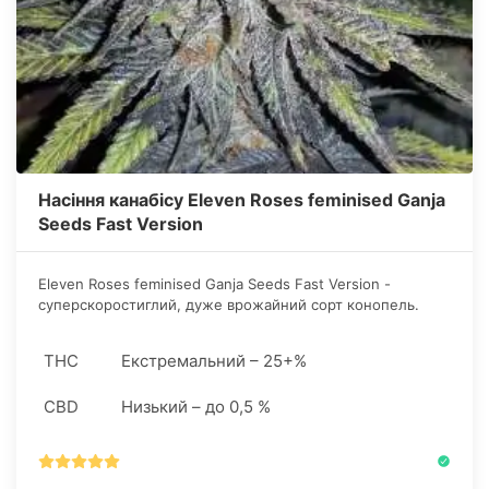
Насіння канабісу Eleven Roses feminised Ganja
Seeds Fast Version
Eleven Roses feminised Ganja Seeds Fast Version -
суперскоростиглий, дуже врожайний сорт конопель.
Підходить для вирощування в кімнатних умовах і в умовах
аутдору.
THC
Екстремальний – 25+%
CBD
Низький – до 0,5 %