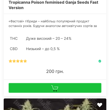
Tropicanna Poison feminised Ganja Seeds Fast
Version
«Фастові» гібриди – найбільш популярний продукт
останніх років. Будучи аналогом автоквітучих сортів за
термінами дозрівання, «скоростиглі» здатні значно
перевершувати останніх у контексті продуктивності.
THC
Дуже високий – 20 – 24%
CBD
Низький – до 0,5 %
200 грн.