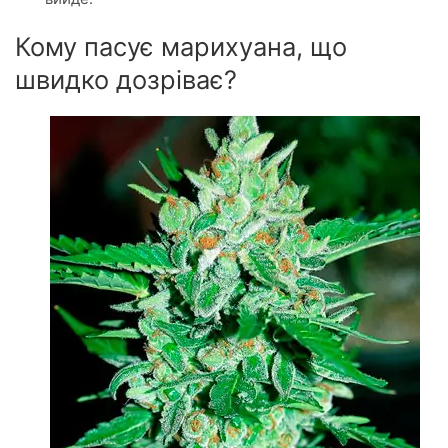
Кому пасує марихуана, що
швидко дозріває?