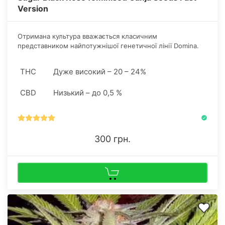
Version
Отримана культура вважається класичним
представником найпотужнішої генетичної лінії Domina.
Врожайність рослини висока - 600-800 г важких суцвіть
з одного квадратного метра території.
THC
Дуже високий – 20 – 24%
CBD
Низький – до 0,5 %
300 грн.