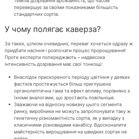
темпів дозрівання врожайність, що часом
перевершує за своїми показниками більшість
стандартних сортів.
У чому полягає каверза?
За таких, цілком очевидних, переваг хочеться одразу ж
придбати насіння і розпочати процес пророщування!
Проте експерти попереджають – надвисока
інтенсивність дозрівання має свої тонкощі:
Внаслідок прискореного періоду цвітіння у деяких
фастіків простежується більш приглушена
органолептична гама та ефект впливу, порівняно з
їхніми аналогами, що зростають повільніше.
Зважаючи на відносну новизну цього сегмента
ринку, виробники не можуть запропонувати таку ж
генетичну різноманітність сортів, як у випадку з
класичними різновидами канабісу. Вдосконалити
майстерність вирощування на швидких сортах не
вийде.