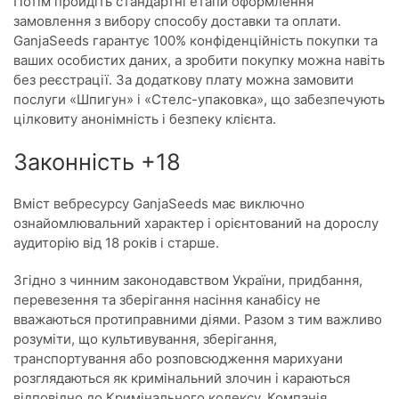
Потім пройдіть стандартні етапи оформлення
замовлення з вибору способу доставки та оплати.
GanjaSeeds гарантує 100% конфіденційність покупки та
ваших особистих даних, а зробити покупку можна навіть
без реєстрації. За додаткову плату можна замовити
послуги «Шпигун» і «Стелс-упаковка», що забезпечують
цілковиту анонімність і безпеку клієнта.
Законність +18
Вміст вебресурсу GanjaSeeds має виключно
ознайомлювальний характер і орієнтований на дорослу
аудиторію від 18 років і старше.
Згідно з чинним законодавством України, придбання,
перевезення та зберігання насіння канабісу не
вважаються протиправними діями. Разом з тим важливо
розуміти, що культивування, зберігання,
транспортування або розповсюдження марихуани
розглядаються як кримінальний злочин і караються
відповідно до Кримінального кодексу. Компанія