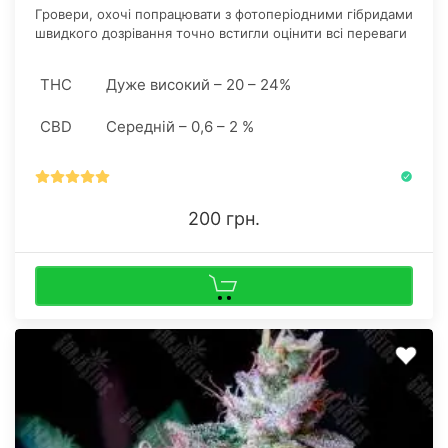
Гровери, охочі попрацювати з фотоперіодними гібридами
швидкого дозрівання точно встигли оцінити всі переваги
культури. Даний сорт канабісу впевнено перейняв
переваги базового стрейна.
THC
Дуже високий – 20 – 24%
CBD
Середній – 0,6 – 2 %
200 грн.