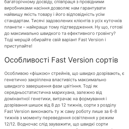
багаторічному досвіду, співпраця з провідними
виробниками насіння дозволяє нам гарантувати
найвищу якість товару і його відповідність усім
стандартам. Тисячі задоволених клієнтів з усіх куточків
планети – найкраще тому підтвердження. Ну що, готові
до максимально швидкого та ефективного гровінгу?
Тоді мерщій обирайте свій варіант Fast Version і
приступайте!
Особливості Fast Version сортів
Особливою «фішкою» стрейнів, що швидко дозрівають, є
генетично закріплена властивість максимально
швидкого завершення фази цвітіння. Тоді як
середньостатистична марихуана, залежно від
домінантної генетики, витрачає на формування і
дозрівання шишок від 8 до 12 тижнів, сорти з розділу
Fast Version виконають ту ж саму роботу лише за 6-8
тижнів з моменту переведення освітлення у режим
12/12. Водночас слід зауважити, що швидкі сорти