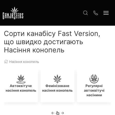
Сорти канабісу Fast Version,
що швидко достигають
Насіння конопель
Насіння конопель
Автоквітуче
Фемінізоване
Регулярні
насіння конопель
насіння конопель
автоквітучі
насінини
←
→