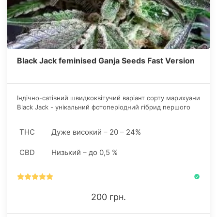
Black Jack feminised Ganja Seeds Fast Version
Індічно-сатівний швидкоквітучий варіант сорту марихуани
Black Jack - унікальний фотоперіодний гібрид першого
покоління, розроблений селекційною службою відомого
сідбанка Ganja Seeds.
THC
Дуже високий – 20 – 24%
CBD
Низький – до 0,5 %
200 грн.