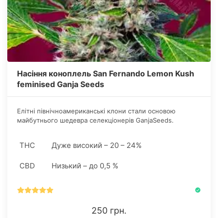
Насіння коноплель San Fernando Lemon Kush
feminised Ganja Seeds
Елітні північноамериканські клони стали основою
майбутнього шедевра селекціонерів GanjaSeeds.
Дослівно, культура поєднала виражене каліфорнійське
походження OG з тайським "лимоном", щоб на виході
THC
Дуже високий – 20 – 24%
презентувати для нас San Fernando Lemon Kush
feminised.
CBD
Низький – до 0,5 %
250 грн.