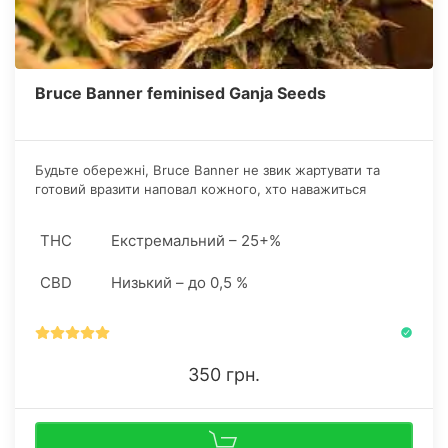
Bruce Banner feminised Ganja Seeds
Будьте обережні, Bruce Banner не звик жартувати та
готовий вразити наповал кожного, хто наважиться
поставити під сумнів його міць! Однак якщо ви
поставитеся відповідально до його потенціалу, він щедро
THC
Екстремальний – 25+%
нагородить вас усією силою і глибиною
неперевершеного ефекту.
CBD
Низький – до 0,5 %
350 грн.