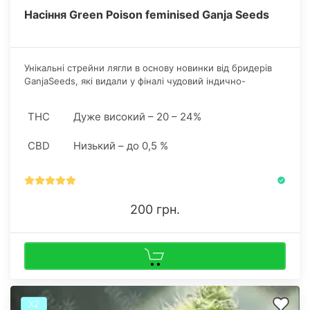
Насіння Green Poison feminised Ganja Seeds
Унікальні стрейни лягли в основу новинки від бридерів
GanjaSeeds, які видали у фіналі чудовий індично-
сативний стрейн з явним домінуванням Cannabis indica
по відношенню до sativa (70/30).
THC
Дуже високий – 20 – 24%
CBD
Низький – до 0,5 %
200 грн.
Х2