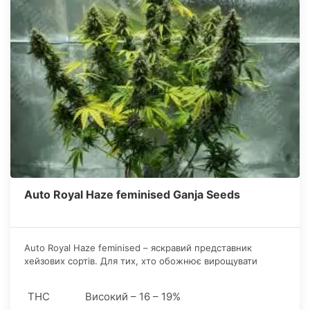
Auto Royal Haze feminised Ganja Seeds
Auto Royal Haze feminised – яскравий представник
хейзових сортів. Для тих, хто обожнює вирощувати
Haze-гібриди, але через їх тривалий розвиток не мали
такої можливості, цей автоквітучий гібрид – ідеальна
THC
Високий – 16 – 19%
альтернатива.