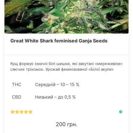
Great White Shark feminised Ganja Seeds
Кущ формує смачні білі шишки, які закутані «мереживом»
сяючих тріхомок. Урожай фемінізованої «Білої акули»
завжди величезний і сильний по своєму ефекту, оскільки
показник тетрагідроканнабінола в продукті становить
THC
Середній – 10 – 15 %
17%. Виявляється такий ТГК тривалим, приємним і
повністю характерним для трейна «Stone».
CBD
Низький – до 0,5 %
200 грн.