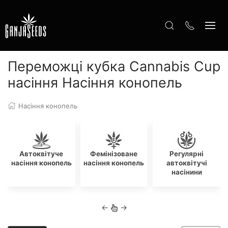
Переможці кубка Cannabis Cup
насіння Насіння конопель
Насіння конопель
Автоквітуче
Фемінізоване
Регулярні
насіння конопель
насіння конопель
автоквітучі
насінини
←
→