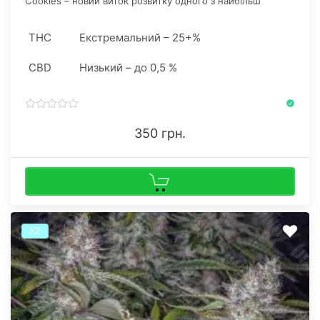
Cookies – новий виток розвитку одного з найбільш
затребуваних напрямів сучасного гровінгу.
THC
Екстремальний – 25+%
CBD
Низький – до 0,5 %
350 грн.
Х2