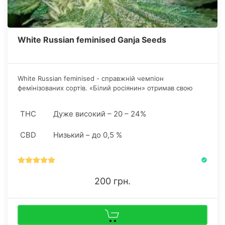
White Russian feminised Ganja Seeds
White Russian feminised - справжній чемпіон
фемінізованих сортів. «Білий росіянин» отримав свою
назву через кристалічний сніг, яким покривається
рослина в кінці життєвого циклу. Як і всі з роду «Білих»
THC
Дуже високий – 20 – 24%
стрейн відрізняється нокаутуючим ефектом.
CBD
Низький – до 0,5 %
200 грн.