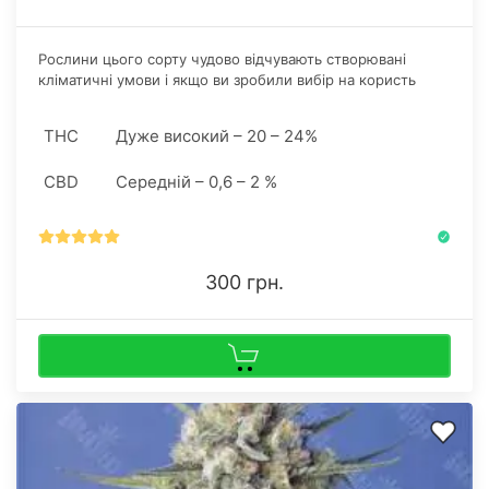
Рослини цього сорту чудово відчувають створювані
кліматичні умови і якщо ви зробили вибір на користь
аутдору, то верхівки будуть довго тягнутися вгору, поки
не зупиняться десь за двометровою відміткою.
THC
Дуже високий – 20 – 24%
CBD
Середній – 0,6 – 2 %
300 грн.