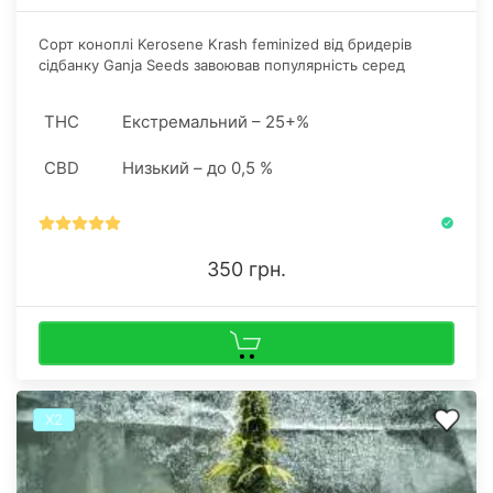
​Сорт коноплі Kerosene Krash feminized від бридерів
сідбанку Ganja Seeds завоював популярність серед
гроверів у всьому світі. Насіння можна купити в нашому
інтернет-магазині в роздріб та оптом.
THC
Екстремальний – 25+%
CBD
Низький – до 0,5 %
350 грн.
Х2