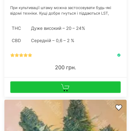
При культивації штаму можна застосовувати будь-які
відомі техніки. Кущі добре гнуться і піддаються LST,
SCROG і клонуванню.
THC
Дуже високий – 20 – 24%
CBD
Середній – 0,6 – 2 %
200 грн.