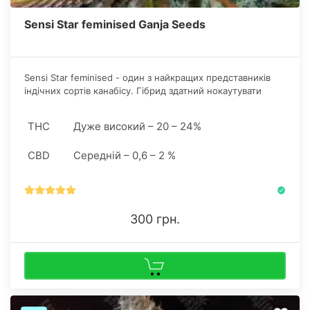
Sensi Star feminised Ganja Seeds
Sensi Star feminised - один з найкращих представників
індічних сортів канабісу. Гібрид здатний нокаутувати
навіть бувалого курця рівнем ТГК в 20% - потужний
фізичний і церебральний ефект, що взагалі не властиво
THC
Дуже високий – 20 – 24%
представникам індічних сортів канабісу.
CBD
Середній – 0,6 – 2 %
300 грн.