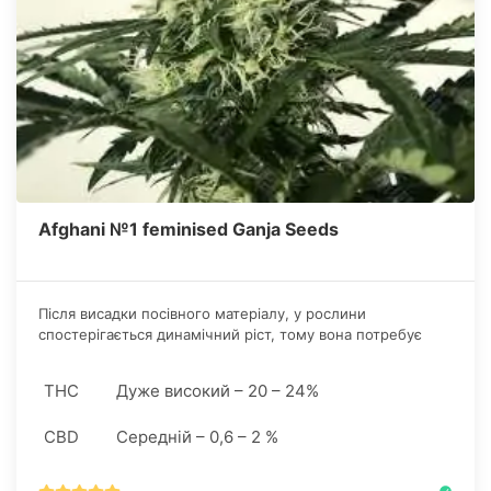
Afghani №1 feminised Ganja Seeds
Після висадки посівного матеріалу, у рослини
спостерігається динамічний ріст, тому вона потребує
незначного, але регулярного підживлення. Незважаючи
на порівняно невелику висоту, кущі виходять неймовірно
THC
Дуже високий – 20 – 24%
пишними, а шишки густо покривають ключові вузли
рослини.
CBD
Середній – 0,6 – 2 %