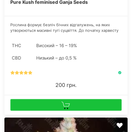
Pure Kush feminised Ganja Seeds
Рослина формує безліч бічних відгалужень, на яких
утворюються масивні тугі суцвіття. До початку харвесту
бутони покриваються товстим шаром смоли з високим
рівнем ТГК.
THC
Високий – 16 – 19%
CBD
Низький – до 0,5 %
200 грн.