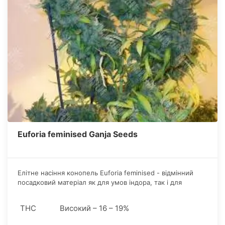
Euforia feminised Ganja Seeds
Елітне насіння конопель Euforia feminised - відмінний
посадковий матеріал як для умов індора, так і для
відкритого грунту. В імені стрейна прихована підказка на
його дивовижний і окриляючий вплив.
THC
Високий – 16 – 19%