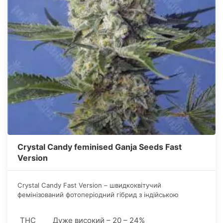
Crystal Candy feminised Ganja Seeds Fast
Version
Crystal Candy Fast Version – швидкоквітучий
фемінізований фотоперіодний гібрид з індійською
домінантою (60/40) та вмістом ТГК у діапазоні 15-21%.
THC
Дуже високий – 20 – 24%