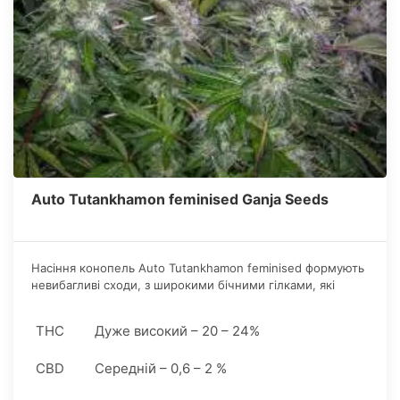
Auto Tutankhamon feminised Ganja Seeds
Насіння конопель Аuto Tutankhamon feminised формують
невибагливі сходи, з широкими бічними гілками, які
щедро посипані зав'язями суцвіть.
THC
Дуже високий – 20 – 24%
CBD
Середній – 0,6 – 2 %