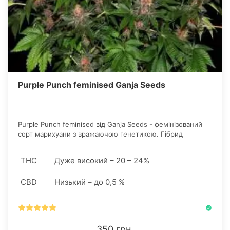
Purple Punch feminised Ganja Seeds
Purple Punch feminised від Ganja Seeds - фемінізований
сорт марихуани з вражаючою генетикою. Гібрид
отриманий в результаті схрещування витонченої лінії
Larry Og і популярного штаму Granddaddy Purple.
THC
Дуже високий – 20 – 24%
CBD
Низький – до 0,5 %
350 грн.