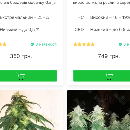
ed від бридерів сідбанку Ganja
виростає міцна рослина сере
авоював популярність серед
розмірів, що має щільні бічні г
 у всьому світі. Насіння
здатні витримати шишечну ма
Екстремальний – 25+%
THC
Високий – 16 – 19
упити в нашому інтернет-
і в роздріб та оптом.
Низький – до 0,5 %
CBD
Низький – до 0,5 %
В наявності
В н
350 грн.
749 грн.