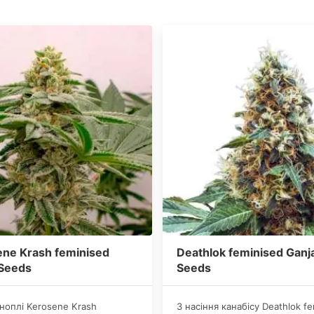
ne Krash feminised
Deathlok feminised Ganj
 Seeds
Seeds
оноплі Kerosene Krash
З насіння канабісу Deathlok fe