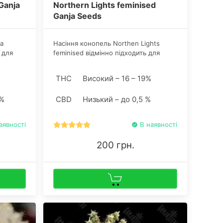
Ganja
Northern Lights feminised
Ganja Seeds
a
Насіння конопель Northen Lights
 для
feminised відмінно підходить для
ашніх
вирощування у відкритому грунті і
итому
домашній оранжереї. Невисокі сходи
THC
Високий – 16 – 19%
ко
піддаються тренуванням,
ний
прищипуванню і техніці SCROG.
 %
CBD
Низький – до 0,5 %
аявності
В наявності
200 грн.