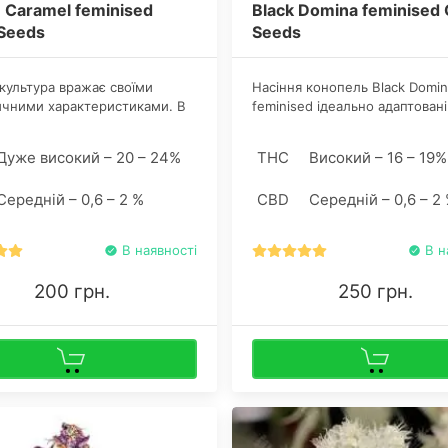
 Caramel feminised
Black Domina feminised 
 Seeds
Seeds
 культура вражає своїми
Насіння конопель Black Domin
чними характеристиками. В
feminised ідеально адаптовані
 чітко відчуваються кремові
вирощування в скромних дом
 карамелевими інтонаціями.
гроубоксах, а також на відкр
Дуже високий – 20 – 24%
THC
Високий – 16 – 19%
повітрі і теплиці. Рослини лег
тренуються і переносять щад
Середній – 0,6 – 2 %
CBD
Середній – 0,6 – 2
стрес.
В наявності
В н
200 грн.
250 грн.