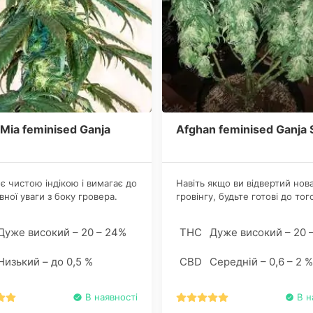
Mia feminised Ganja
Afghan feminised Ganja
є чистою індікою і вимагає до
Навіть якщо ви відвертий нов
вної уваги з боку гровера.
гровінгу, будьте готові до тог
о вимогливий гібрид до рівня
одного квадратного метра со
і в гроубоксі.
Afghan принесе вам близько 
Дуже високий – 20 – 24%
THC
Дуже високий – 20 
грам добірної марихуани з в
вмістом тетрагідроканнабінол
Низький – до 0,5 %
CBD
Середній – 0,6 – 2 %
стандартом, його частка стан
до 20%.
В наявності
В н