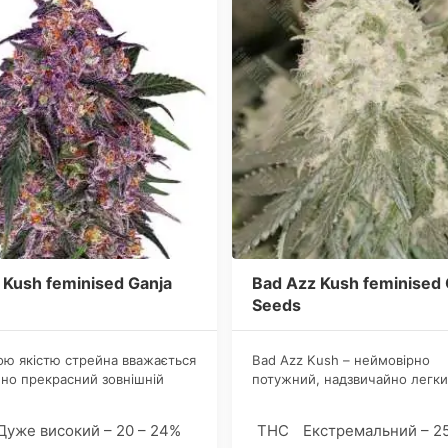
 Kush feminised Ganja
Bad Azz Kush feminised 
Seeds
ою якістю стрейна вважається
Bad Azz Kush – неймовірно
но прекрасний зовнішній
потужний, надзвичайно легки
до моменту збору врожаю.
вирощуванні фемінізований,
створений у результаті надск
Дуже високий – 20 – 24%
THC
Екстремальний – 2
трилінійної селекції легенда