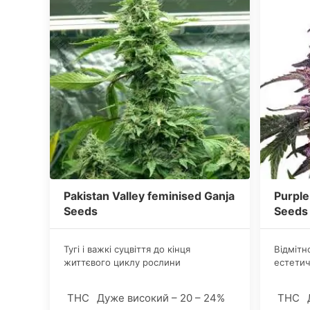
Pakistan Valley feminised Ganja
Purple
Seeds
Seeds
Тугі і важкі суцвіття до кінця
Відмітн
життєвого циклу рослини
естетич
потребують підпорок або підв'язки.
вигляд 
THC
Дуже високий – 20 – 24%
THC