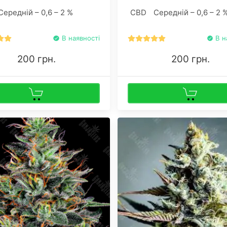
сортів Original OG х Urkel х A
Середній – 0,6 – 2 %
CBD
Середній – 0,6 – 2 
Kush.
В наявності
В н
200 грн.
200 грн.