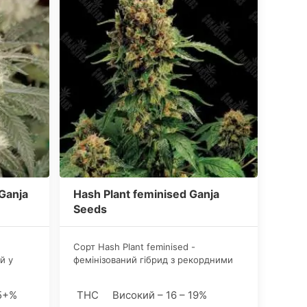
Ganja
Hash Plant feminised Ganja
Seeds
Сорт Hash Plant feminised -
й у
фемінізований гібрид з рекордними
показниками врожайності.
ладної
5+%
THC
Високий – 16 – 19%
рних