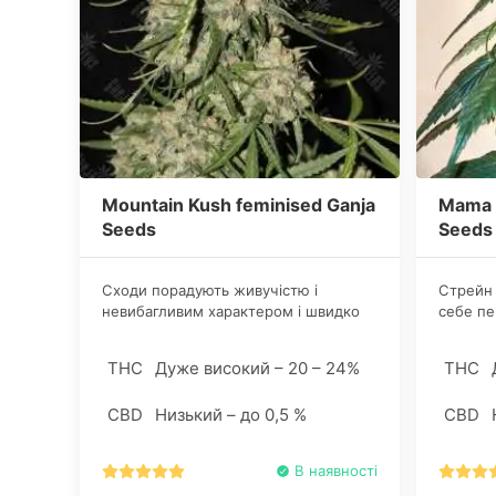
Mountain Kush feminised Ganja
Mama 
Seeds
Seeds
Сходи порадують живучістю і
Стрейн 
невибагливим характером і швидко
себе пе
перетворяться в розлогі і пухнасті
Особлив
кущі з широким листям і критично
вологост
THC
Дуже високий – 20 – 24%
THC
важкими суцвіттями.
CBD
Низький – до 0,5 %
CBD
В наявності