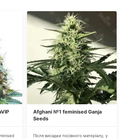
aVIP
Afghani №1 feminised Ganja
Seeds
minised
Після висадки посівного матеріалу, у