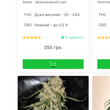
Seeds - фемінізований сорт
feminiz
марихуани з вражаючою генетикою.
Seeds з
Гібрид отриманий в результаті
гроверів
THC
Дуже високий – 20 – 24%
THC
схрещування витонченої лінії Larry Og
можна к
і популярного штаму Granddaddy
магазин
CBD
Низький – до 0,5 %
CBD
Purple.
В наявності
350 грн.