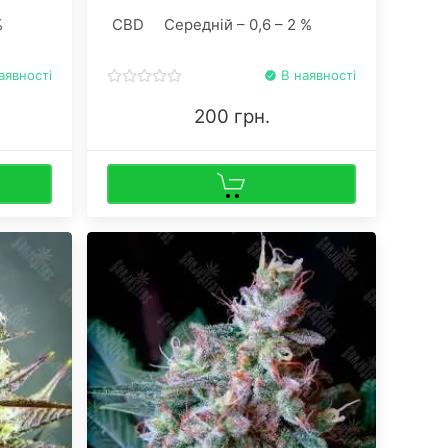
fghan
%
CBD
Середній – 0,6 – 2 %
аявності
В наявності
200 грн.