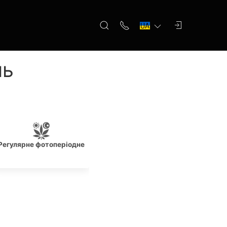
ль
Регулярне фотоперіодне
Початківцям
Перемо