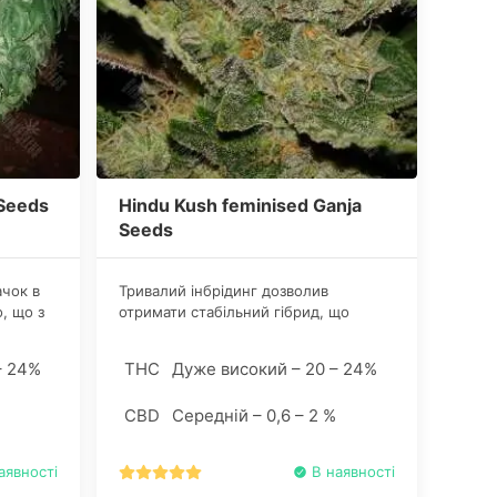
 Seeds
Hindu Kush feminised Ganja
Seeds
ачок в
Тривалий інбрідинг дозволив
о, що з
отримати стабільний гібрид, що
рт
відрізняється невибагливим
350-400
характером і формує компактні
– 24%
THC
Дуже високий – 20 – 24%
исоким
рослини з широким насичено-
у. За
зеленим листям і важкими шишками,
CBD
Середній – 0,6 – 2 %
овить
які щедро продукують ароматну
смолу.
аявності
В наявності