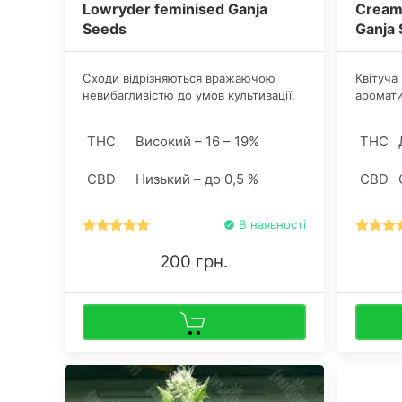
Lowryder feminised Ganja
Cream
Seeds
Ganja
Сходи відрізняються вражаючою
Квітуча
невибагливістю до умов культивації,
аромати
не стресують при різких змінах
ароматі
погоди, а також легко протистоять
нотки з
THC
Високий – 16 – 19%
THC
цвілі і гнилі.
CBD
Низький – до 0,5 %
CBD
В наявності
200 грн.