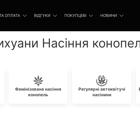
ТА ОПЛАТА
ВІДГУКИ
ПОКУПЦЕВІ
НОВИНИ
ихуани Насіння конопе
Фемінізоване насіння
Регулярні автоквітучі
конопель
насінини