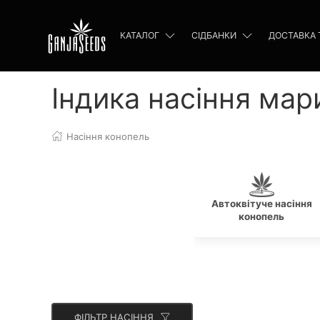
КАТАЛОГ
СІДБАНКИ
ДОСТАВКА 
Індика насіння мар
Насіння конопель
Автоквітуче насіння
конопель
ФІЛЬТР НАСІННЯ