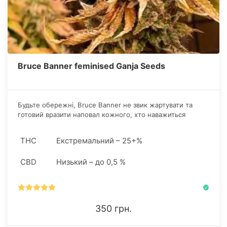
Bruce Banner feminised Ganja Seeds
Будьте обережні, Bruce Banner не звик жартувати та
готовий вразити наповал кожного, хто наважиться
поставити під сумнів його міць! Однак якщо ви
поставитеся відповідально до його потенціалу, він щедро
THC
Екстремальний – 25+%
нагородить вас усією силою і глибиною
неперевершеного ефекту.
CBD
Низький – до 0,5 %
350 грн.