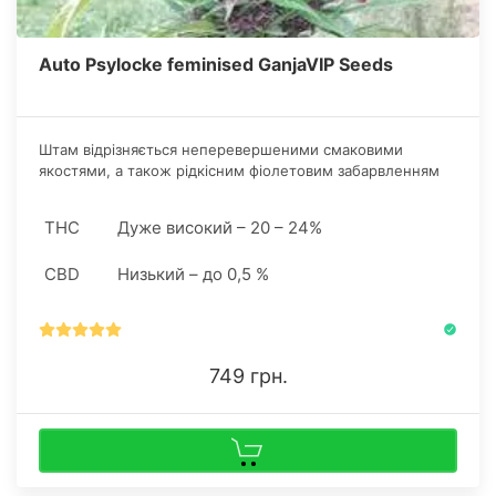
Auto Psylocke feminised GanjaVIP Seeds
Штам відрізняється неперевершеними смаковими
якостями, а також рідкісним фіолетовим забарвленням
листя. З насіння конопель Psylocke виростає невисокий,
але міцний кущ.
THC
Дуже високий – 20 – 24%
CBD
Низький – до 0,5 %
749 грн.