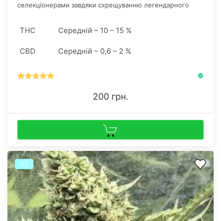
селекціонерами завдяки схрещуванню легендарного
чемпіона АК 47 і улюбленого жіночою половиною
людства Bubble Gum, з характерним ароматом жуйки.
THC
Середній – 10 – 15 %
CBD
Середній – 0,6 – 2 %
200 грн.
Х2