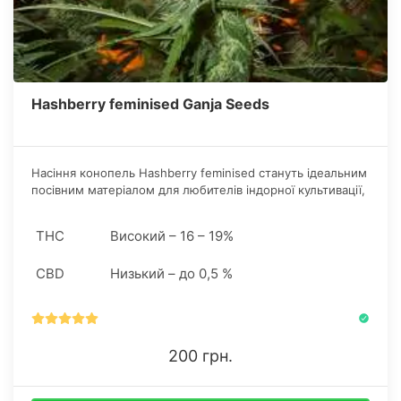
Hashberry feminised Ganja Seeds
Насіння конопель Hashberry feminised стануть ідеальним
посівним матеріалом для любителів індорної культивації,
а також для садівників, що вважають за краще проводити
гров в аутдорі.
THC
Високий – 16 – 19%
CBD
Низький – до 0,5 %
200 грн.