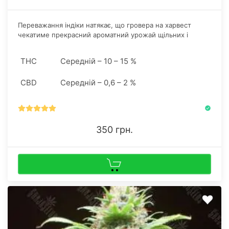
Переважання індіки натякає, що гровера на харвест
чекатиме прекрасний ароматний урожай щільних і
важких суцвіть, повністю вкритих витонченими
блискучими трихомами.
THC
Середній – 10 – 15 %
CBD
Середній – 0,6 – 2 %
350 грн.