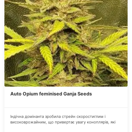
Auto Opium feminised Ganja Seeds
Індічна домінанта зробила стрейн скоростиглим і
високоврожайним, що привертає увагу коноплярів, які
захоплено вирощують культуру для персонального