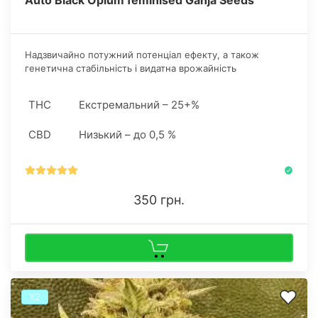
Надзвичайно потужний потенціал ефекту, а також
генетична стабільність і видатна врожайність
забезпечили цьому індіка-домінантному гібриду
визнання у канна-спільноті від самої миті його таємничої
THC
Екстремальний – 25+%
появи на світ.
CBD
Низький – до 0,5 %
350 грн.
Х2