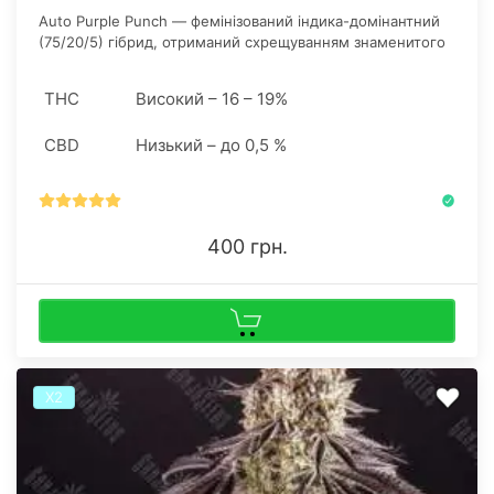
Auto Purple Punch — фемінізований індика-домінантний
(75/20/5) гібрид, отриманий схрещуванням знаменитого
Purple Punch та стійкого Old Skunk Auto.
THC
Високий – 16 – 19%
CBD
Низький – до 0,5 %
400 грн.
Х2