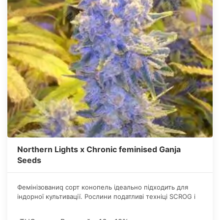
Northern Lights x Chronic feminised Ganja
Seeds
Фемінізованиq сорт конопель ідеально підходить для
індорної культивації. Рослини податливі техніці SCROG і
порадують високим врожаєм.