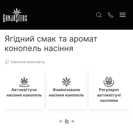
Ягідний смак та аромат
конопель насіння
Насіння конопель
Автоквітуче
Фемінізоване
Регулярні
насіння конопель
насіння конопель
автоквітучі
насінини
←
→