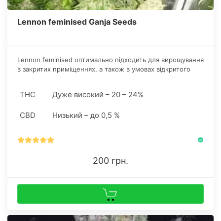
Lennon feminised Ganja Seeds
Lennon feminised оптимально підходить для вирощування
в закритих приміщеннях, а також в умовах відкритого
грунту. Невибагливий характер, стресостійкість і високий
імунітет дозволяють застосовувати до рослин техніку
THC
Дуже високий – 20 – 24%
клонування (SOG)
CBD
Низький – до 0,5 %
200 грн.