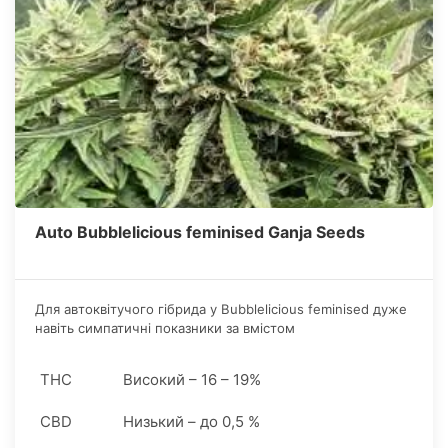
Auto Bubblelicious feminised Ganja Seeds
Для автоквітучого гібрида у Bubblelicious feminised дуже
навіть симпатичні показники за вмістом
фітоканнабіноідов. Наприклад, якщо рівень КБД екперти
сідбанка визначають, як низький, то частка ТГК
THC
Високий – 16 – 19%
починається від 16% і це дуже високий показник. Відразу
відзначимо важливий момент, автоквітучий сорт
CBD
Низький – до 0,5 %
Bubblelicious явно не для початківців-коноплярів.