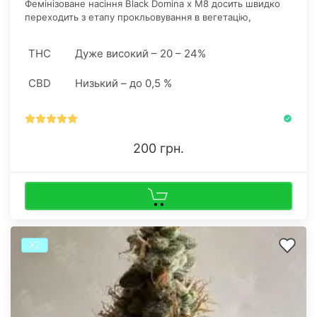
Фемінізоване насіння Black Domina x M8 досить швидко
переходить з етапу прокльовування в вегетацію,
особливо, якщо гровер якісно працює з режимом
освітлення.
THC
Дуже високий – 20 – 24%
CBD
Низький – до 0,5 %
200 грн.
Х2