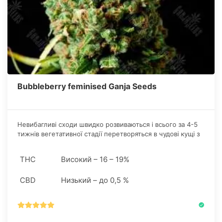
Bubbleberry feminised Ganja Seeds
Невибагливі сходи швидко розвиваються і всього за 4-5
тижнів вегетативної стадії перетворяться в чудові кущі з
широким листям і важкими суцвіттями.
THC
Високий – 16 – 19%
CBD
Низький – до 0,5 %