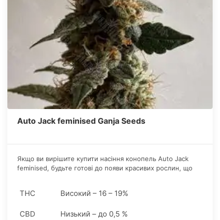
Auto Jack feminised Ganja Seeds
Якщо ви вирішите купити насіння конопель Аuto Jack
feminised, будьте готові до появи красивих рослин, що
мають потужну центральну колу, з великою кількістю
шишок, покритих смолою в достатку. Автоквітуче
THC
Високий – 16 – 19%
насіння конопель даного цього сорту показує відмінну
схожість і приємно дивують протягом усього грову.
CBD
Низький – до 0,5 %