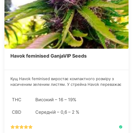
Havok feminised GanjaVIP Seeds
Кущ Havok feminised виростає компактного розміру з
насиченим зеленим листям. У стрейна Havok переважає
індіка, що дозволяє рослині формувати більш щільні і
важкі шишки із забійним рівнем ТКГ в 20-22%.
THC
Високий – 16 – 19%
Фемінізовані насіння конопель.
CBD
Середній – 0,6 – 2 %