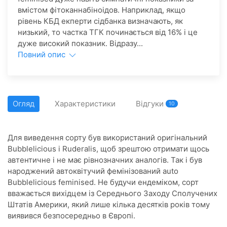
вмістом фітоканнабіноідов. Наприклад, якщо
рівень КБД екперти сідбанка визначають, як
низький, то частка ТГК починається від 16% і це
дуже високий показник. Відразу...
Повний опис
Огляд
Характеристики
Відгуки
10
Для виведення сорту був використаний оригінальний
Bubblelicious і Ruderalis, щоб зрештою отримати щось
автентичне і не має рівнозначних аналогів.
Так і був
народжений автоквітучий фемінізований auto
Bubblelicious feminised.
Не будучи ендеміком, сорт
вважається вихідцем із Середнього Заходу Сполучених
Штатів Америки, який лише кілька десятків років тому
виявився безпосередньо в Європі.