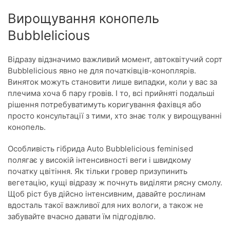
Вирощування конопель
Bubblelicious
Відразу відзначимо важливий момент, автоквітучий сорт
Bubblelicious явно не для початківців-коноплярів.
Виняток можуть становити лише випадки, коли у вас за
плечима хоча б пару гровів. І то, всі прийняті подальші
рішення потребуватимуть коригування фахівця або
просто консультації з тими, хто знає толк у вирощуванні
конопель.
Особливість гібрида Аuto Bubblelicious feminised
полягає у високій інтенсивності веги і швидкому
початку цвітіння. Як тільки гровер призупинить
вегетацію, кущі відразу ж почнуть виділяти рясну смолу.
Щоб ріст був дійсно інтенсивним, давайте рослинам
вдосталь такої важливої для них вологи, а також не
забувайте вчасно давати їм підгодівлю.