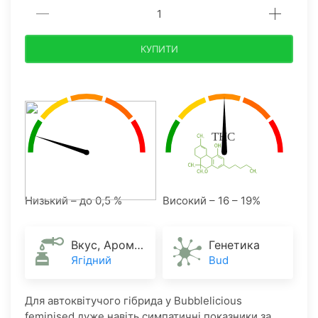
КУПИТИ
Низький – до 0,5 %
Високий – 16 – 19%
Вкус, Аромат
Генетика
Ягідний
Bud
Для автоквітучого гібрида у Bubblelicious
feminised дуже навіть симпатичні показники за