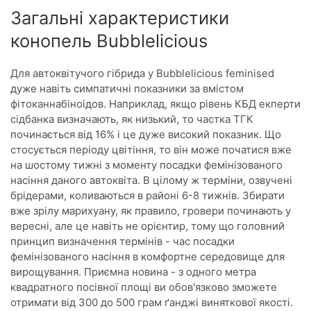
Загальні характеристики
конопель Bubblelicious
Для автоквітучого гібрида у Bubblelicious feminised
дуже навіть симпатичні показники за вмістом
фітоканнабіноідов. Наприклад, якщо рівень КБД екперти
сідбанка визначають, як низький, то частка ТГК
починається від 16% і це дуже високий показник. Що
стосується періоду цвітіння, то він може початися вже
на шостому тижні з моменту посадки фемінізованого
насіння даного автоквіта. В цілому ж терміни, озвучені
брідерами, коливаються в районі 6-8 тижнів. Збирати
вже зрілу марихуану, як правило, гровери починають у
вересні, але це навіть не орієнтир, тому що головний
принцип визначення термінів - час посадки
фемінізованого насіння в комфортне середовище для
вирощування. Приємна новина - з одного метра
квадратного посівної площі ви обов'язково зможете
отримати від 300 до 500 грам ґанджі виняткової якості.