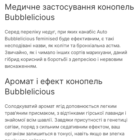
Медичне застосування конопель
Bubblelicious
Серед переліку недуг, при яких канабіс Аuto
Bubblelicious feminised буде ефективним, є такі
несподівані назви, як коліти та бронхіальна астма.
Звичайно, як і чимало інших сортів марихуани, даний
гібрид корисний в боротьбі з депресією і нервовим
виснаженням.
Аромат і ефект конопель
Bubblelicious
Солодкуватий аромат ягід
доповнюється легким
трав'яним присмаком, з відтінками гірської лаванди і
знайомої всім шавлії. Завдяки присутності в генетиці
сатіви, поряд з сильним седативним ефектом, ваш
організм залишиться в тонусі, навіть якщо ви злегка