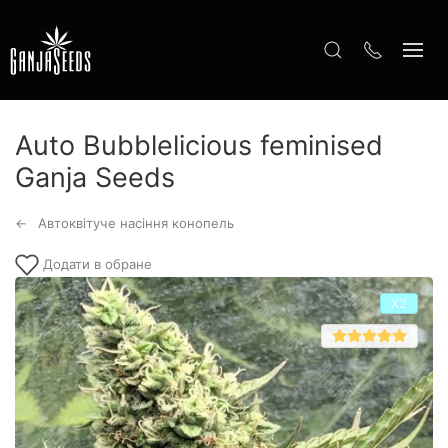
Auto Bubblelicious feminised
Ganja Seeds
Автоквітуче насіння конопель
Додати в обране
Х2