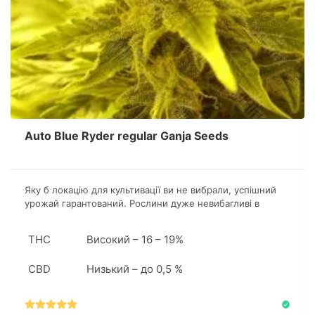
Auto Blue Ryder regular Ganja Seeds
Яку б локацію для культивації ви не вибрали, успішний
урожай гарантований. Рослини дуже невибагливі в
гровінгу і швидко адаптуються до будь-якого
середовища, будь то теплиця або відкрите повітря.
THC
Високий – 16 – 19%
CBD
Низький – до 0,5 %