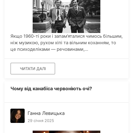
Якщо 1960-ті роки і запам’яталися чимось більшим,
ніж музикою, рухом хіпі та вільним коханням, то
це психоделіками — речовинами,...
ЧИТАТИ ДАЛІ
Чому від канабіса червоніють очі?
Ганна Левицька
29 січня 2025