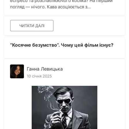
еспресо та розслаблюючого косяка? На перший
погляд — нічого. Кава асоціюється з...
ЧИТАТИ ДАЛІ
“Косячне безумство”. Чому цей фільм існує?
Ганна Левицька
10 січня 2025