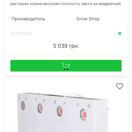
растишек нужна высокая плотность света на квадратный
сантиметр, в особенности это касается зимнего
гровинга. Коноплеводов также заботит низкое
Производитель
Grow Shop
энергопотребление, отличные показатели урожайности
и скорости развития стрейна.
5 039 грн.