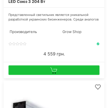
LED Союз 3 204 Вт
​Представленный светильник является уникальной
разработкой украинских биоинженеров. Среди аналогов
он выделяется высокой плотностью света и пиковым
синим и красным, длительным периодом службы и
Производитель
Grow Shop
простой установкой.
4 559 грн.