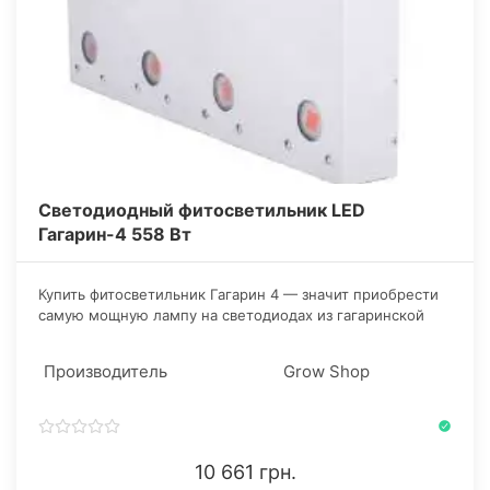
Светодиодный фитосветильник LED
Гагарин-4 558 Вт
​Купить фитосветильник Гагарин 4 — значит приобрести
самую мощную лампу на светодиодах из гагаринской
линейки, а также самую выгодную. Это устройство
имеет 8 фитоматриц по 50 Ватт, которые выдают
Производитель
Grow Shop
красный и синий световые спектры на пике.
10 661 грн.