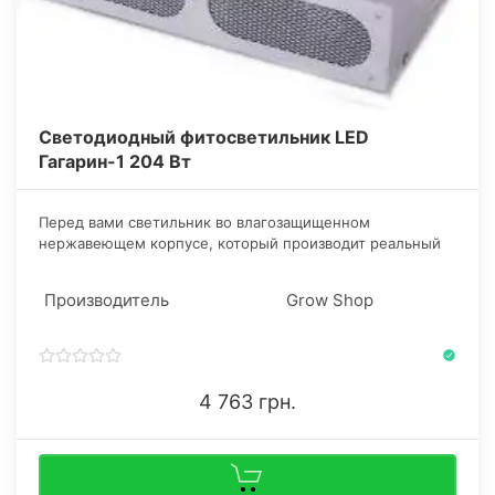
Светодиодный фитосветильник LED
Гагарин-1 204 Вт
​Перед вами светильник во влагозащищенном
нержавеющем корпусе, который производит реальный
полный световой спектр. Общая потребляемая
мощность составляет 204 Вт: 4 фитоматрицы по 30 Вт и
Производитель
Grow Shop
2 кулера по 16 Вт.
4 763 грн.