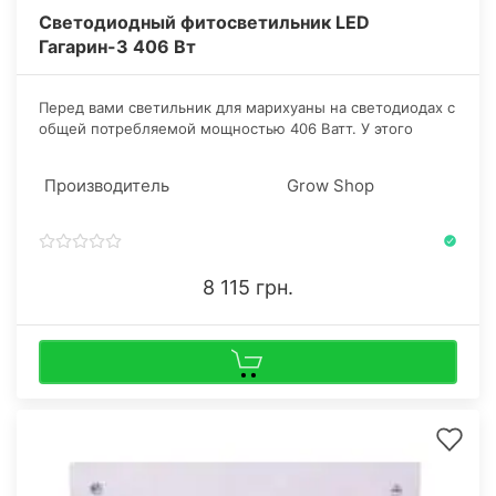
Светодиодный фитосветильник LED
Гагарин-3 406 Вт
​Перед вами светильник для марихуаны на светодиодах с
общей потребляемой мощностью 406 Ватт. У этого
устройства пыле- и влагозащитный корпус из алюминия,
настраиваемый подвес, 6 фитоматриц по 50 Ватт и 3
Производитель
Grow Shop
кулера в сумме на 48 Ватт.
8 115 грн.