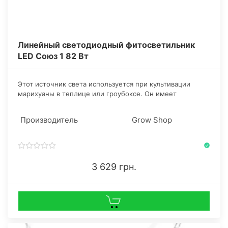
Линейный светодиодный фитосветильник
LED Союз 1 82 Вт
​Этот источник света используется при культивации
марихуаны в теплице или гроубоксе. Он имеет
правильную форму корпуса, полный световой спектр,
что обеспечивает освещение именно каннабиса, а не
Производитель
Grow Shop
стенок и дорожек.
3 629 грн.