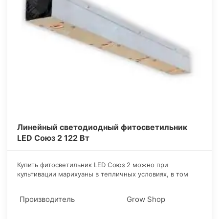
Линейный светодиодный фитосветильник
LED Союз 2 122 Вт
​Купить фитосветильник LED Союз 2 можно при
культивации марихуаны в тепличных условиях, в том
числе и в гроубоксе. Он имеет матрицы полного
спектра, которые помогают каннабису быстро и
Производитель
Grow Shop
правильно развиваться.