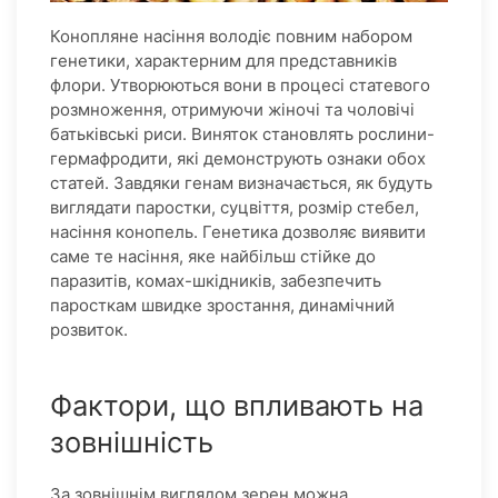
Конопляне насіння володіє повним набором
генетики, характерним для представників
флори. Утворюються вони в процесі статевого
розмноження, отримуючи жіночі та чоловічі
батьківські риси. Виняток становлять рослини-
гермафродити, які демонструють ознаки обох
статей. Завдяки генам визначається, як будуть
виглядати паростки, суцвіття, розмір стебел,
насіння конопель. Генетика дозволяє виявити
саме те насіння, яке найбільш стійке до
паразитів, комах-шкідників, забезпечить
паросткам швидке зростання, динамічний
розвиток.
Фактори, що впливають на
зовнішність
За зовнішнім виглядом зерен можна