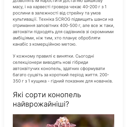
дозволять їм наростити достатню шишкову
масу, і на харвесті гровера чекає 40-200 г з 1
рослини в залежності від стрейну та умов
культивації. Техніка SCROG підвищить шанси на
отримання заповітних 400-500 г, але все ж таки,
автоквіти підходять для садівників зі скромними
амбіціями, ніж тим, хто планує обробляти
канабіс з комерційною метою.
У кожному правилі є винятки. Сьогодні
селекціонери виводять нові гібриди
автоквітучих конопель, здатних сформувати
багато суцвіть за короткий період життя. 200-
350 г з 1 кущика - гідний показник для новачків.
Які сорти конопель
найврожайніші?