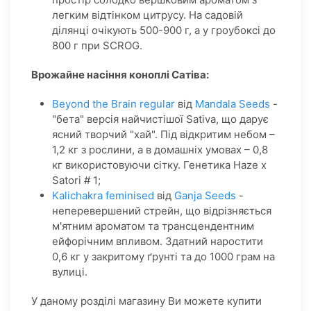
легким відтінком цитрусу. На садовій
ділянці очікують 500-900 г, а у гроубоксі до
800 г при SCROG.
В
рожайне насіння коноплі Сатіва:
Beyond the Brain regular
від
Mandala Seeds
-
"бета" версія найчистішої Sativa, що дарує
ясний творчий "хай". Під відкритим небом –
1,2 кг з рослини, а в домашніх умовах – 0,8
кг використовуючи сітку. Генетика Haze x
Satori # 1;
Kalichakra feminised
від
Ganja Seeds
-
неперевершений стрейн, що відрізняється
м'ятним ароматом та трансцендентним
ейфорічним впливом. Здатний наростити
0,6 кг у закритому ґрунті та до 1000 грам на
вулиці.
У даному розділі магазину Ви можете купити