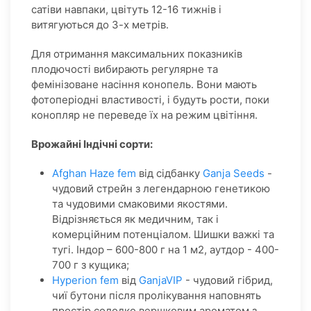
сатіви навпаки, цвітуть 12-16 тижнів і
витягуються до 3-х метрів.
Для отримання максимальних показників
плодючості вибирають регулярне та
фемінізоване насіння конопель. Вони мають
фотоперіодні властивості, і будуть рости, поки
конопляр не переведе їх на режим цвітіння.
В
рожайні Індічні сорти:
Afghan Haze fem
від сідбанку
Ganja Seeds
-
чудовий стрейн з легендарною генетикою
та чудовими смаковими якостями.
Відрізняється як медичним, так і
комерційним потенціалом. Шишки важкі та
тугі. Індор – 600-800 г на 1 м2, аутдор - 400-
700 г з кущика;
Hyperion fem
від
GanjaVIP
- чудовий гібрид,
чиї бутони після пролікування наповнять
простір солодко вершковим ароматом з