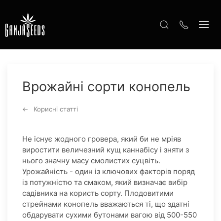
Врожайні сорти конопель
Корисні статті
Не існує жодного гровера, який би не мріяв
виростити величезний кущ каннабісу і зняти з
нього значну масу смолистих суцвіть.
Урожайність - один із ключових факторів поряд
із потужністю та смаком, який визначає вибір
садівника на користь сорту. Плодовитими
стрейнами конопель вважаються ті, що здатні
обдарувати сухими бутонами вагою від 500-550