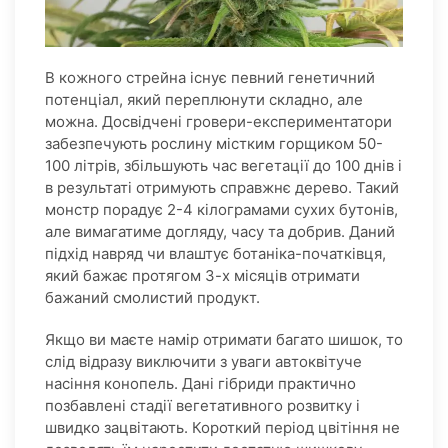
В кожного стрейна існує певний генетичний
потенціал, який переплюнути складно, але
можна. Досвідчені гровери-експериментатори
забезпечують рослину містким горщиком 50-
100 літрів, збільшують час вегетації до 100 днів і
в результаті отримують справжнє дерево. Такий
монстр порадує 2-4 кілограмами сухих бутонів,
але вимагатиме догляду, часу та добрив. Даний
підхід навряд чи влаштує ботаніка-початківця,
який бажає протягом 3-х місяців отримати
бажаний смолистий продукт.
Якщо ви маєте намір отримати багато шишок, то
слід відразу виключити з уваги автоквітуче
насіння конопель. Дані гібриди практично
позбавлені стадії вегетативного розвитку і
швидко зацвітають. Короткий період цвітіння не