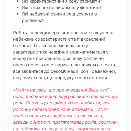
Які характеристики я хочу отримати?
Які з них ще не виражені у фенотипі?
Які небажані ознаки слід усунути в
рослинах?
Робота селекціонерів полягає саме в усуненні
небажаних характеристик та підкресленні
бажаних. Їх фіксація означає, що ця
характеристика незмінно виражатиметься у
майбутніх поколіннях. Ось чому фактично
нічого нового не створюється шляхом селекції,
все зводиться до рекомбінації, хоч і безмежної,
існуючих генів, що породжує нові генотипи.
«Майте на увазі, що при виведенні будь-якої
нової рослини відбір відіграє винятково важливу
роль. Спочатку потрібно чітко пам'ятати, яку
рослину селекціонер хоче отримати. Потім
треба виростити і відібрати з цією метою,
завжди обираючи протягом ряду років, рослини,
що наближаються до ідеалу, і відмовитися від