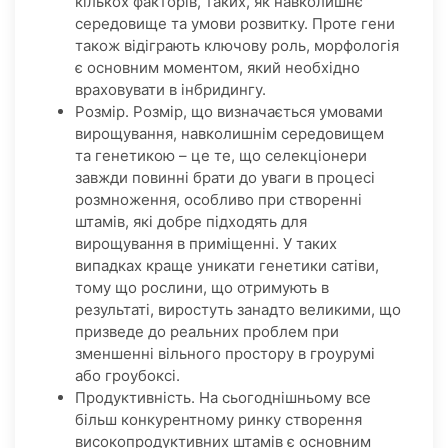
кількох факторів, таких, як навколишнє
середовище та умови розвитку. Проте гени
також відіграють ключову роль, морфологія
є основним моментом, який необхідно
враховувати в інбридингу.
Розмір. Розмір, що визначається умовами
вирощування, навколишнім середовищем
та генетикою – це те, що селекціонери
завжди повинні брати до уваги в процесі
розмноження, особливо при створенні
штамів, які добре підходять для
вирощування в приміщенні. У таких
випадках краще уникати генетики сатіви,
тому що рослини, що отримують в
результаті, виростуть занадто великими, що
призведе до реальних проблем при
зменшенні вільного простору в гроурумі
або гроубоксі.
Продуктивність. На сьогоднішньому все
більш конкурентному ринку створення
високопродуктивних штамів є основним