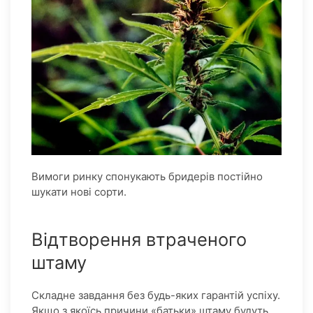
Вимоги ринку спонукають бридерів постійно
шукати нові сорти.
Відтворення втраченого
штаму
Складне завдання без будь-яких гарантій успіху.
Якщо з якоїсь причини «батьки» штаму будуть