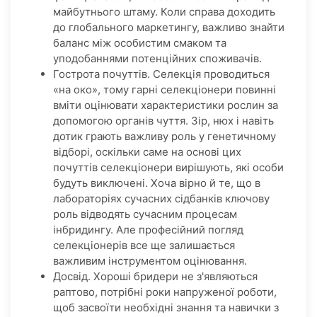
майбутнього штаму. Коли справа доходить
до глобального маркетингу, важливо знайти
баланс між особистим смаком та
уподобаннями потенційних споживачів.
Гострота почуттів. Селекція проводиться
«на око», тому гарні селекціонери повинні
вміти оцінювати характеристики рослин за
допомогою органів чуття. Зір, нюх і навіть
дотик грають важливу роль у генетичному
відборі, оскільки саме на основі цих
почуттів селекціонери вирішують, які особи
будуть виключені. Хоча вірно й те, що в
лабораторіях сучасних сідбанків ключову
роль відводять сучасним процесам
інбридингу. Але професійний погляд
селекціонерів все ще залишається
важливим інструментом оцінювання.
Досвід. Хороші бридери не з'являються
раптово, потрібні роки напруженої роботи,
щоб засвоїти необхідні знання та навички з