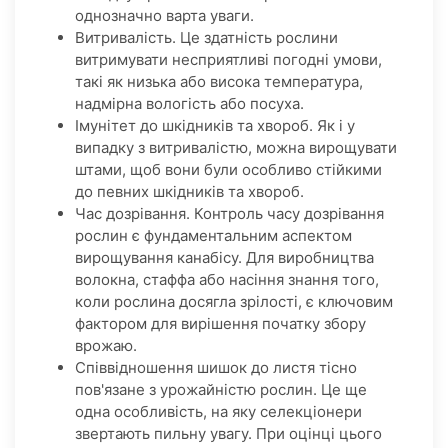
однозначно варта уваги.
Витривалість. Це здатність рослини
витримувати несприятливі погодні умови,
такі як низька або висока температура,
надмірна вологість або посуха.
Імунітет до шкідників та хвороб. Як і у
випадку з витривалістю, можна вирощувати
штами, щоб вони були особливо стійкими
до певних шкідників та хвороб.
Час дозрівання. Контроль часу дозрівання
рослин є фундаментальним аспектом
вирощування канабісу. Для виробництва
волокна, стаффа або насіння знання того,
коли рослина досягла зрілості, є ключовим
фактором для вирішення початку збору
врожаю.
Співвідношення шишок до листя тісно
пов'язане з урожайністю рослин. Це ще
одна особливість, на яку селекціонери
звертають пильну увагу. При оцінці цього