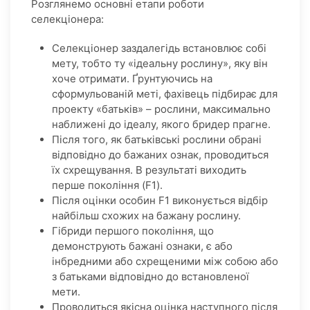
Розглянемо основні етапи роботи
селекціонера:
Селекціонер заздалегідь встановлює собі
мету, тобто ту «ідеальну рослину», яку він
хоче отримати. Ґрунтуючись на
сформульованій меті, фахівець підбирає для
проекту «батьків» – рослини, максимально
наближені до ідеалу, якого бридер прагне.
Після того, як батьківські рослини обрані
відповідно до бажаних ознак, проводиться
їх схрещування. В результаті виходить
перше покоління (F1).
Після оцінки особин F1 виконується відбір
найбільш схожих на бажану рослину.
Гібриди першого покоління, що
демонструють бажані ознаки, є або
інбредними або схрещеними між собою або
з батьками відповідно до встановленої
мети.
Проводиться якісна оцінка наступного після