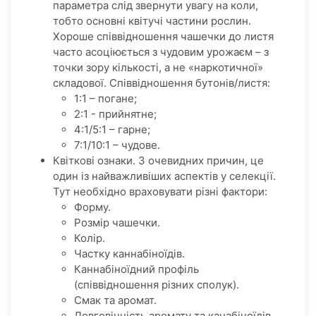
параметра слід звернути увагу на коли,
тобто основні квітучі частини рослин.
Хороше співвідношення чашечки до листя
часто асоціюється з чудовим урожаєм – з
точки зору кількості, а не «наркотичної»
складової. Співвідношення бутонів/листя:
1:1 – погане;
2:1 - прийнятне;
4:1/5:1 – гарне;
7:1/10:1 – чудове.
Квіткові ознаки. З очевидних причин, це
один із найважливіших аспектів у селекції.
Тут необхідно враховувати різні фактори:
Форму.
Розмір чашечки.
Колір.
Частку каннабіноїдів.
Каннабіноїдний профіль
(співвідношення різних сполук).
Смак та аромат.
Довговічність аромату та канабіноїдів.