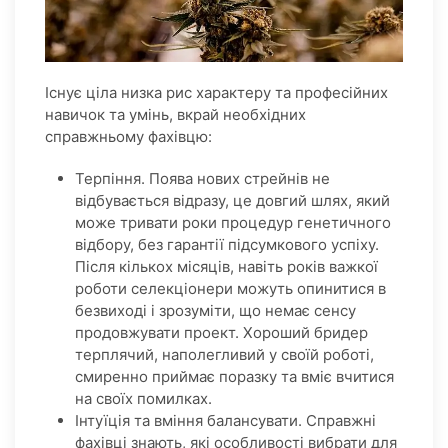
Існує ціла низка рис характеру та професійних
навичок та умінь, вкрай необхідних
справжньому фахівцю:
Терпіння. Поява нових стрейнів не
відбувається відразу, це довгий шлях, який
може тривати роки процедур генетичного
відбору, без гарантії підсумкового успіху.
Після кількох місяців, навіть років важкої
роботи селекціонери можуть опинитися в
безвиході і зрозуміти, що немає сенсу
продовжувати проект. Хороший бридер
терплячий, наполегливий у своїй роботі,
смиренно приймає поразку та вміє вчитися
на своїх помилках.
Інтуїція та вміння балансувати. Справжні
фахівці знають, які особливості вибрати для