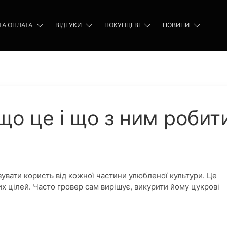
ТА ОПЛАТА
ВІДГУКИ
ПОКУПЦЕВІ
НОВИНИ
що це і що з ним робит
вати користь від кожної частини улюбленої культури. Це
х цілей. Часто гровер сам вирішує, викурити йому цукрові