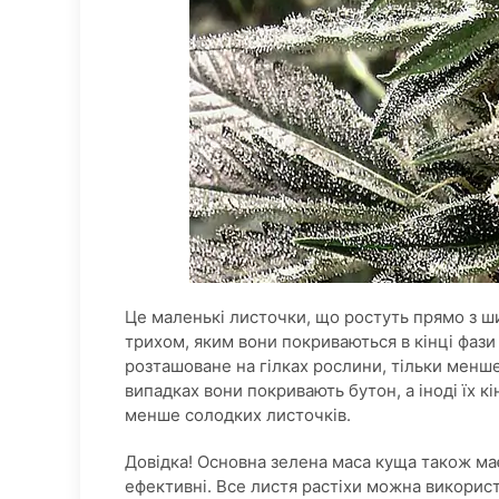
Це маленькі листочки, що ростуть прямо з ш
трихом, яким вони покриваються в кінці фази 
розташоване на гілках рослини, тільки менше.
випадках вони покривають бутон, а іноді їх к
менше солодких листочків.
Довідка! Основна зелена маса куща також має
ефективні. Все листя растіхи можна викорис