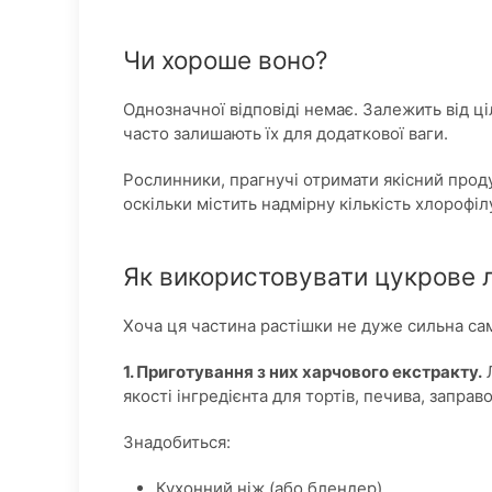
Чи хороше воно?
Однозначної відповіді немає. Залежить від ц
часто залишають їх для додаткової ваги.
Рослинники, прагнучі отримати якісний проду
оскільки містить надмірну кількість хлорофіл
Як використовувати цукрове 
Хоча ця частина растішки не дуже сильна сама
1. Приготування з них харчового екстракту.
Л
якості інгредієнта для тортів, печива, заправо
Знадобиться:
Кухонний ніж (або блендер)