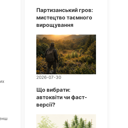
Партизанський гров:
мистецтво таємного
вирощування
2026-07-30
их
Що вибрати:
автоквіти чи фаст-
версії?
менш