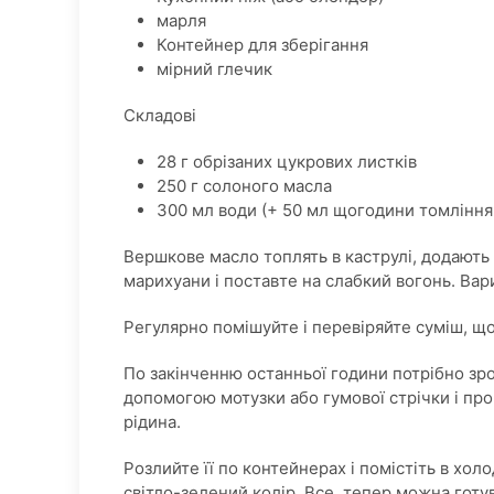
марля
Контейнер для зберігання
мірний глечик
Складові
28 г обрізаних цукрових листків
250 г солоного масла
300 мл води (+ 50 мл щогодини томління 
Вершкове масло топлять в каструлі, додають
марихуани і поставте на слабкий вогонь. Вари
Регулярно помішуйте і перевіряйте суміш, що
По закінченню останньої години потрібно зро
допомогою мотузки або гумової стрічки і про
рідина.
Розлийте її по контейнерах і помістіть в хол
світло-зелений колір. Все, тепер можна готу