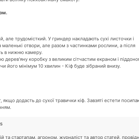
ом.
, але трудомісткий. У гриндер накладають сухі листочки і
з маленькі отвори, але разом з частинками рослини, а після
ть в нижню камеру.
ю дерев'яну коробку з великим сітчастим екраном і піддоно
чи його мінімум 10 хвилин - Кіф буде зібраний внизу.
 якщо додасть до сухої травички кіф. Завзяті естети посипа
нням.
s
ій та стартапам, агроном, журналіст та автор статей, провід