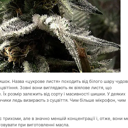
ишок. Назва «цукрове листя» походить від білого шару чудов
цвітіння. Зовні вони виглядають як віялове листя, що
 Їх розмір залежить від сорту і масивності шишки. У деяких
інчики ледь визирають з суцвіття. Чим більше мікрофон, чим
 трихоми, але в значно меншій концентрації і, отже, вони 
товувати при виготовленні масла.