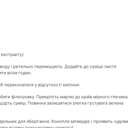
екстракту).
 воду і ретельно перемішують. Додайте до суміші листя
ти вісім годин.
б переконатися у відсутності кипіння.
бити фільтровку. Прикріпіть марлю до країв мірного глечика
цідіть суміш. Повинна залишитися злегка густувата зелена
одильник для зберігання. Конопля затвердіє і проявить чудов
вати всіляку психоактивну смакоту!