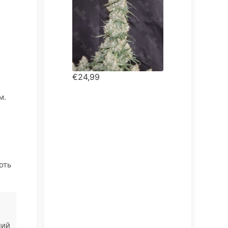
€24,99
м.
ють
ний