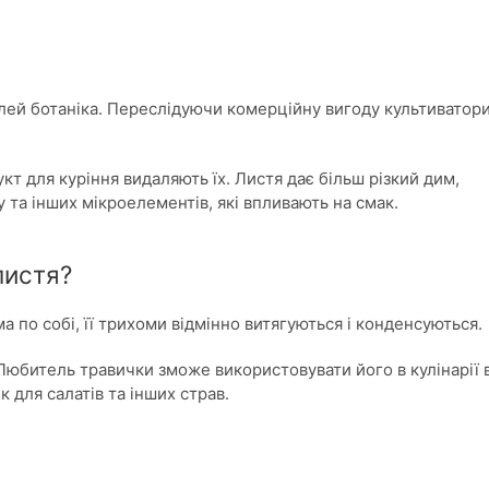
ілей ботаніка. Переслідуючи комерційну вигоду культиватор
кт для куріння видаляють їх. Листя дає більш різкий дим,
у та інших мікроелементів, які впливають на смак.
листя?
 по собі, її трихоми відмінно витягуються і конденсуються.
юбитель травички зможе використовувати його в кулінарії 
к для салатів та інших страв.