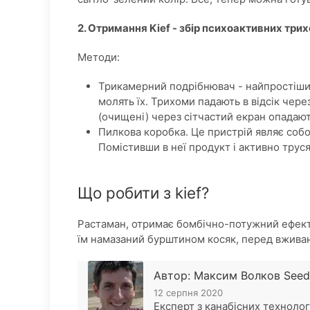
2. Отримання Kief - збір психоактивних трих
Методи:
Трикамерний подрібнювач - найпростіший
молять їх. Трихоми падають в відсік чере
(очищені) через сітчастий екран опадаю
Пилкова коробка. Це пристрій являє собо
Помістивши в неї продукт і активно труся
Що робити з kief?
Растаман, отримає бомбічно-потужний ефект,
їм намазаний бурштином косяк, перед вжива
Автор: Максим Волков Seed
12 серпня 2020
Експерт з канабісних технолог