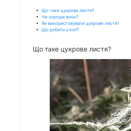
Що таке цукрове листя?
Чи хороше воно?
Як використовувати цукрове листя?
Що робити з kief?
Що таке цукрове листя?