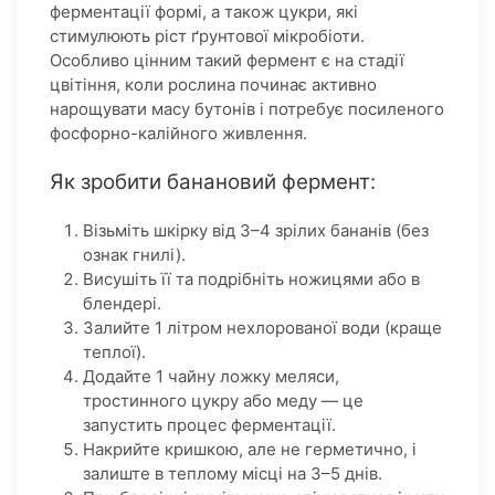
ферментації формі, а також цукри, які
стимулюють ріст ґрунтової мікробіоти.
Особливо цінним такий фермент є на стадії
цвітіння, коли рослина починає активно
нарощувати масу бутонів і потребує посиленого
фосфорно-калійного живлення.
Як зробити банановий фермент:
Візьміть шкірку від 3–4 зрілих бананів (без
ознак гнилі).
Висушіть її та подрібніть ножицями або в
блендері.
Залийте 1 літром нехлорованої води (краще
теплої).
Додайте 1 чайну ложку меляси,
тростинного цукру або меду — це
запустить процес ферментації.
Накрийте кришкою, але не герметично, і
залиште в теплому місці на 3–5 днів.