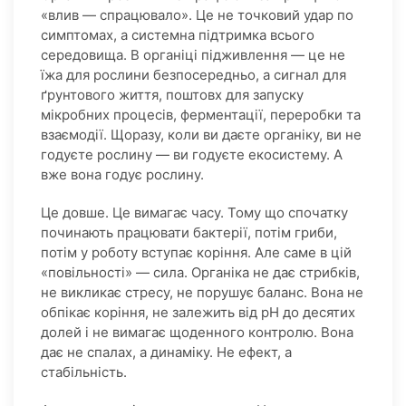
«влив — спрацювало». Це не точковий удар по
симптомах, а системна підтримка всього
середовища. В органіці підживлення — це не
їжа для рослини безпосередньо, а сигнал для
ґрунтового життя, поштовх для запуску
мікробних процесів, ферментації, переробки та
взаємодії. Щоразу, коли ви даєте органіку, ви не
годуєте рослину — ви годуєте екосистему. А
вже вона годує рослину.
Це довше. Це вимагає часу. Тому що спочатку
починають працювати бактерії, потім гриби,
потім у роботу вступає коріння. Але саме в цій
«повільності» — сила. Органіка не дає стрибків,
не викликає стресу, не порушує баланс. Вона не
обпікає коріння, не залежить від pH до десятих
долей і не вимагає щоденного контролю. Вона
дає не спалах, а динаміку. Не ефект, а
стабільність.