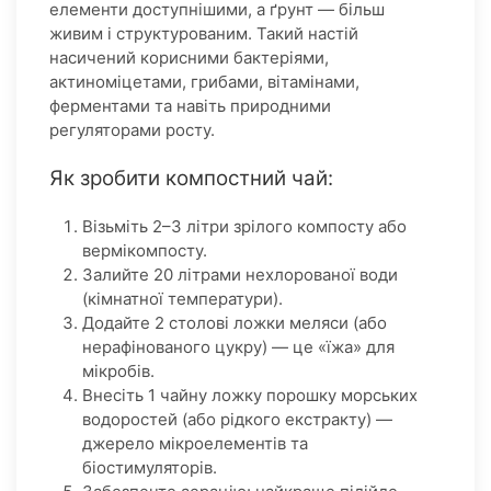
елементи доступнішими, а ґрунт — більш
живим і структурованим. Такий настій
насичений корисними бактеріями,
актиноміцетами, грибами, вітамінами,
ферментами та навіть природними
регуляторами росту.
Як зробити компостний чай:
Візьміть 2–3 літри зрілого компосту або
вермікомпосту.
Залийте 20 літрами нехлорованої води
(кімнатної температури).
Додайте 2 столові ложки меляси (або
нерафінованого цукру) — це «їжа» для
мікробів.
Внесіть 1 чайну ложку порошку морських
водоростей (або рідкого екстракту) —
джерело мікроелементів та
біостимуляторів.