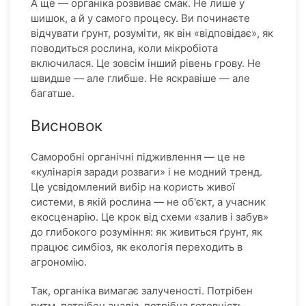
А ще — органіка розвиває смак. Не лише у
шишок, а й у самого процесу. Ви починаєте
відчувати ґрунт, розуміти, як він «відповідає», як
поводиться рослина, коли мікробіота
включилася. Це зовсім інший рівень грову. Не
швидше — але глибше. Не яскравіше — але
багатше.
Висновок
Саморобні органічні підживлення — це не
«кулінарія заради розваги» і не модний тренд.
Це усвідомлений вибір на користь живої
системи, в якій рослина — не об'єкт, а учасник
екосценарію. Це крок від схеми «залив і забув»
до глибокого розуміння: як живиться ґрунт, як
працює симбіоз, як екологія переходить в
агрономію.
Так, органіка вимагає залученості. Потрібен
ритм, потрібен аналіз, потрібна готовність