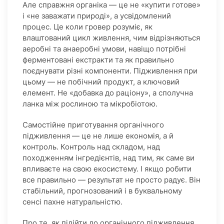
Але справжня органіка — це не «купити готове»
і «не заважати природі», а усвідомлений
процес. Це коли гровер розуміє, як
влаштований цикл живлення, чим відрізняються
аеробні та анаеробні умови, навіщо потрібні
ферментовані екстракти та як правильно
поєднувати різні компоненти. Підживлення при
цьому — не побічний продукт, а ключовий
елемент. Не «добавка до раціону», а сполучна
ланка між рослиною та мікробіотою.
Самостійне приготування органічного
підживлення — це не лише економія, а й
контроль. Контроль над складом, над
походженням інгредієнтів, над тим, як саме ви
впливаєте на свою екосистему. І якщо робити
все правильно — результат не просто радує. Він
стабільний, прогнозований і в буквальному
сенсі пахне натуральністю.
Про те, як підійти до органічного підживлення