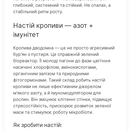
глибокий, системний та стійкий. Не спалах, а
стабільний ритм росту.
Настій кропиви — азот +
імунітет
Кропива дводомна — це не просто агресивний
бур'ян з пустиря. Це справжній зелений
біореактор. Її молоді пагони до фази цвітіння
насичені хлорофілом, амінокислотами,
органічним залізом та природними
фітогормонами. Такий склад робить настій
кропиви не лише ефективним джерелом
м'якого азоту, а й імуномодулятором для
рослин. Він зміцнює клітинні стінки, підвищує
стресостійкість, прискорює розвиток зеленої
маси та стимулює роботу мікробіоти.
Як зробити настій: