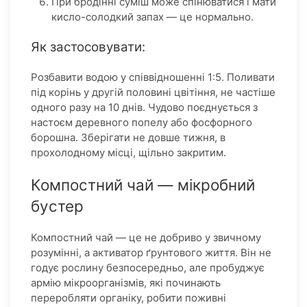
При бродінні суміш може спінюватися і мати
кисло-солодкий запах — це нормально.
Як застосовувати:
Розбавити водою у співвідношенні 1:5. Поливати
під корінь у другій половині цвітіння, не частіше
одного разу на 10 днів. Чудово поєднується з
настоєм деревного попелу або фосфорного
борошна. Зберігати не довше тижня, в
прохолодному місці, щільно закритим.
Компостний чай — мікробний
бустер
Компостний чай — це не добриво у звичному
розумінні, а активатор ґрунтового життя. Він не
годує рослину безпосередньо, але пробуджує
армію мікроорганізмів, які починають
переробляти органіку, робити поживні