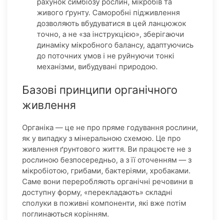
рахунок симбіозу рослин, мікробів та
живого ґрунту. Саморобні підживлення
дозволяють вбудуватися в цей ланцюжок
точно, а не «за інструкцією», зберігаючи
динаміку мікробного балансу, адаптуючись
до поточних умов і не руйнуючи тонкі
механізми, вибудувані природою.
Базові принципи органічного
живлення
Органіка — це не про пряме годування рослини,
як у випадку з мінеральною схемою. Це про
живлення ґрунтового життя. Ви працюєте не з
рослиною безпосередньо, а з її оточенням — з
мікробіотою, грибами, бактеріями, хробаками.
Саме вони переробляють органічні речовини в
доступну форму, «перекладають» складні
сполуки в поживні компоненти, які вже потім
поглинаються корінням.