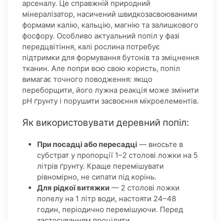
арсеналу. Це справжній природний
мінералізатор, насичений швидкозасвоюваними
формами калію, кальцію, магнію та залишкового
фосфору. Особливо актуальний попіл у фазі
передцвітіння, калі рослина потребує
підтримки для формування бутонів та зміцнення
тканин. Але попри всю свою користь, попіл
вимагає точного поводження: якщо
переборщити, його лужна реакція може змінити
pH ґрунту і порушити засвоєння мікроелементів.
Як використовувати деревний попіл:
При посадці або пересадці
— вносьте в
субстрат у пропорції 1–2 столові ложки на 5
літрів ґрунту. Краще перемішувати
рівномірно, не сипати під корінь.
Для рідкої витяжки
— 2 столові ложки
попелу на 1 літр води, настояти 24–48
годин, періодично перемішуючи. Перед
застосуванням процідити.