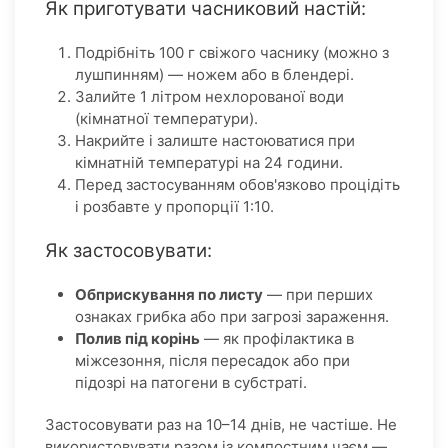
Як приготувати часниковий настій:
Подрібніть 100 г свіжого часнику (можно з
лушпинням) — ножем або в блендері.
Залийте 1 літром нехлорованої води
(кімнатної температури).
Накрийте і залиште настоюватися при
кімнатній температурі на 24 години.
Перед застосуванням обов'язково процідіть
і розбавте у пропорції 1:10.
Як застосовувати:
Обприскування по листу
— при перших
ознаках грибка або при загрозі зараження.
Полив під корінь
— як профілактика в
міжсезоння, після пересадок або при
підозрі на патогени в субстраті.
Застосовувати раз на 10–14 днів, не частіше. Не
використовувати разом із компостним чаєм —