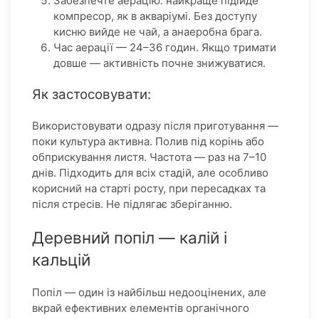
Забезпечте аерацію: найкраще підійде
компресор, як в акваріумі. Без доступу
кисню вийде не чай, а анаеробна брага.
Час аерації — 24–36 годин. Якщо тримати
довше — активність почне знижуватися.
Як застосовувати:
Використовувати одразу після приготування —
поки культура активна. Полив під корінь або
обприскування листя. Частота — раз на 7–10
днів. Підходить для всіх стадій, але особливо
корисний на старті росту, при пересадках та
після стресів. Не підлягає зберіганню.
Деревний попіл — калій і
кальцій
Попіл — один із найбільш недооцінених, але
вкрай ефективних елементів органічного