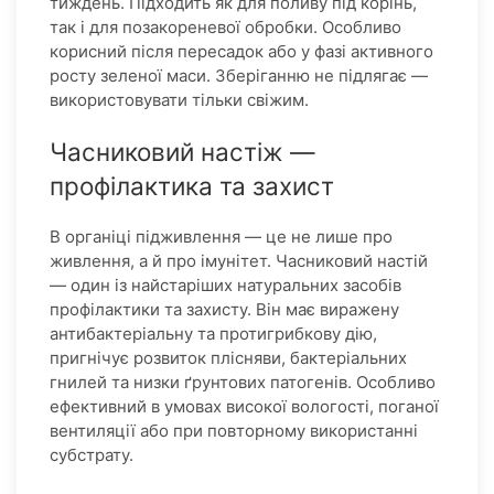
тиждень. Підходить як для поливу під корінь,
так і для позакореневої обробки. Особливо
корисний після пересадок або у фазі активного
росту зеленої маси. Зберіганню не підлягає —
використовувати тільки свіжим.
Часниковий настіж —
профілактика та захист
В органіці підживлення — це не лише про
живлення, а й про імунітет. Часниковий настій
— один із найстаріших натуральних засобів
профілактики та захисту. Він має виражену
антибактеріальну та протигрибкову дію,
пригнічує розвиток плісняви, бактеріальних
гнилей та низки ґрунтових патогенів. Особливо
ефективний в умовах високої вологості, поганої
вентиляції або при повторному використанні
субстрату.