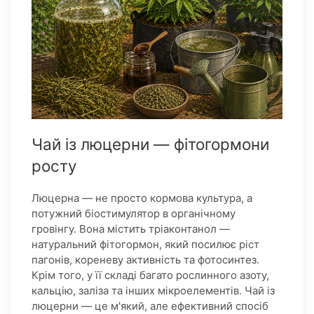
Чай із люцерни — фітогормони
росту
Люцерна — не просто кормова культура, а
потужний біостимулятор в органічному
гровінгу. Вона містить тріаконтанол —
натуральний фітогормон, який посилює ріст
пагонів, кореневу активність та фотосинтез.
Крім того, у її складі багато рослинного азоту,
кальцію, заліза та інших мікроелементів. Чай із
люцерни — це м'який, але ефективний спосіб