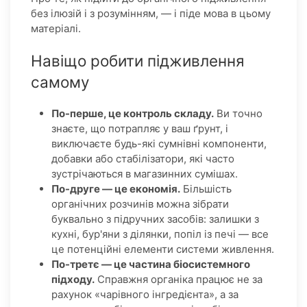
без ілюзій і з розумінням, — і піде мова в цьому
матеріалі.
Навіщо робити підживлення
самому
По-перше, це контроль складу.
Ви точно
знаєте, що потрапляє у ваш ґрунт, і
виключаєте будь-які сумнівні компоненти,
добавки або стабілізатори, які часто
зустрічаються в магазинних сумішах.
По-друге — це економія.
Більшість
органічних розчинів можна зібрати
буквально з підручних засобів: залишки з
кухні, бур'яни з ділянки, попіл із печі — все
це потенційні елементи системи живлення.
По-третє — це частина біосистемного
підходу.
Справжня органіка працює не за
рахунок «чарівного інгредієнта», а за