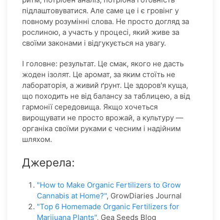
підлаштовуватися. Але саме це і є гровінг у
повному розумінні слова. Не просто догляд за
рослиною, а участь у процесі, який живе за
своїми законами і відгукується на увагу.
І головне: результат. Це смак, якого не дасть
жоден ізолят. Це аромат, за яким стоїть не
лабораторія, а живий ґрунт. Це здоров'я куща,
що походить не від балансу за таблицею, а від
гармонії середовища. Якщо хочеться
вирощувати не просто врожай, а культуру —
органіка своїми руками є чесним і надійним
шляхом.
Джерела:
"How to Make Organic Fertilizers to Grow
Cannabis at Home?"
, GrowDiaries Journal
"Top 6 Homemade Organic Fertilizers for
Marijuana Plants"
, Gea Seeds Blog