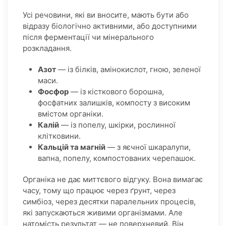
Усі речовини, які ви вносите, мають бути або
відразу біологічно активними, або доступними
після ферментації чи мінерального
розкладання.
Азот
— із білків, амінокислот, гною, зеленої
маси.
Фосфор
— із кісткового борошна,
фосфатних залишків, компосту з високим
вмістом органіки.
Калій
— із попелу, шкірки, рослинної
клітковини.
Кальцій та магній
— з яєчної шкаралупи,
вапна, попелу, компостованих черепашок.
Органіка не дає миттєвого відгуку. Вона вимагає
часу, тому що працює через ґрунт, через
симбіоз, через десятки паралельних процесів,
які запускаються живими організмами. Але
натомість результат — не поверхневий. Він