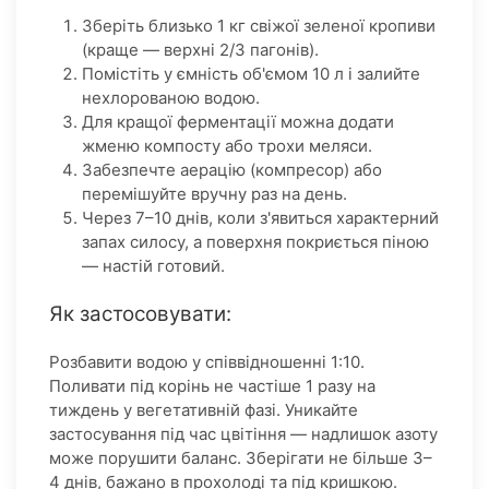
Зберіть близько 1 кг свіжої зеленої кропиви
(краще — верхні 2/3 пагонів).
Помістіть у ємність об'ємом 10 л і залийте
нехлорованою водою.
Для кращої ферментації можна додати
жменю компосту або трохи меляси.
Забезпечте аерацію (компресор) або
перемішуйте вручну раз на день.
Через 7–10 днів, коли з'явиться характерний
запах силосу, а поверхня покриється піною
— настій готовий.
Як застосовувати:
Розбавити водою у співвідношенні 1:10.
Поливати під корінь не частіше 1 разу на
тиждень у вегетативній фазі. Уникайте
застосування під час цвітіння — надлишок азоту
може порушити баланс. Зберігати не більше 3–
4 днів, бажано в прохолоді та під кришкою.