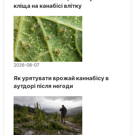
кліща на канабісі влітку
2026-08-07
Як урятувати врожай каннабісу в
аутдорі після негоди