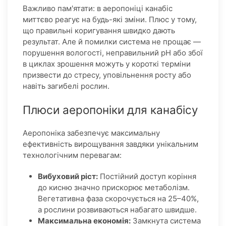
Важливо пам'ятати: в аеропоніці канабіс
миттєво реагує на будь-які зміни. Плюс у тому,
що правильні коригування швидко дають
результат. Але й помилки система не прощає —
порушення вологості, неправильний рН або збої
в циклах зрошення можуть у короткі терміни
призвести до стресу, уповільнення росту або
навіть загибелі рослин.
Плюси аеропоніки для канабісу
Аеропоніка забезпечує максимальну
ефективність вирощування завдяки унікальним
технологічним перевагам:
Вибуховий ріст:
Постійний доступ коріння
до кисню значно прискорює метаболізм.
Вегетативна фаза скорочується на 25–40%,
а рослини розвиваються набагато швидше.
Максимальна економія:
Замкнута система