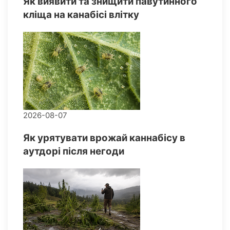
Як виявити та знищити павутинного
кліща на канабісі влітку
2026-08-07
Як урятувати врожай каннабісу в
аутдорі після негоди