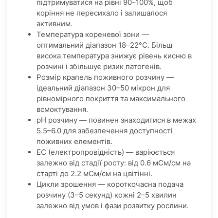
підтримуватися на рівні 90–100%, щоб
коріння не пересихало і залишалося
активним.
Температура кореневої зони —
оптимальний діапазон 18–22°C. Більш
висока температура знижує рівень кисню в
розчині і збільшує ризик патогенів.
Розмір крапель поживного розчину —
ідеальний діапазон 30–50 мікрон для
рівномірного покриття та максимального
всмоктування.
рН розчину — повинен знаходитися в межах
5.5–6.0 для забезпечення доступності
поживних елементів.
EC (електропровідність) — варіюється
залежно від стадії росту: від 0.6 мСм/см на
старті до 2.2 мСм/см на цвітінні.
Цикли зрошення — короткочасна подача
розчину (3–5 секунд) кожні 2–5 хвилин
залежно від умов і фази розвитку рослини.