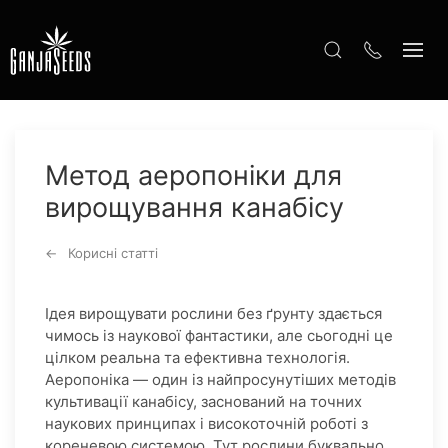
Метод аеропоніки для
вирощування канабісу
Корисні статті
Ідея вирощувати рослини без ґрунту здається
чимось із наукової фантастики, але сьогодні це
цілком реальна та ефективна технологія.
Аеропоніка — один із найпросунутіших методів
культивації канабісу, заснований на точних
наукових принципах і високоточній роботі з
кореневою системою. Тут рослини буквально