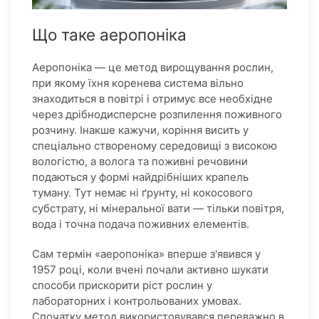
Що таке аеропоніка
Аеропоніка — це метод вирощування рослин,
при якому їхня коренева система вільно
знаходиться в повітрі і отримує все необхідне
через дрібнодисперсне розпилення поживного
розчину. Інакше кажучи, коріння висить у
спеціально створеному середовищі з високою
вологістю, а волога та поживні речовини
подаються у формі найдрібніших крапель
туману. Тут немає ні ґрунту, ні кокосового
субстрату, ні мінеральної вати — тільки повітря,
вода і точна подача поживних елементів.
Сам термін «аеропоніка» вперше з'явився у
1957 році, коли вчені почали активно шукати
способи прискорити ріст рослин у
лабораторних і контрольованих умовах.
Спочатку метод використовувався переважно в