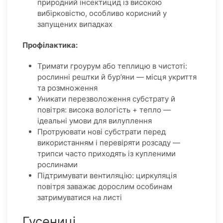
природний інсектицид із високою
вибірковістю, особливо корисний у
запущених випадках
Профілактика:
Тримати гроурум або теплицю в чистоті:
рослинні рештки й бур’яни — місця укриття
та розмноження
Уникати перезволоження субстрату й
повітря: висока вологість + тепло —
ідеальні умови для вилуплення
Протруювати нові субстрати перед
використанням і перевіряти розсаду —
трипси часто приходять із купленими
рослинами
Підтримувати вентиляцію: циркуляція
повітря заважає дорослим особинам
затримуватися на листі
Гусениці