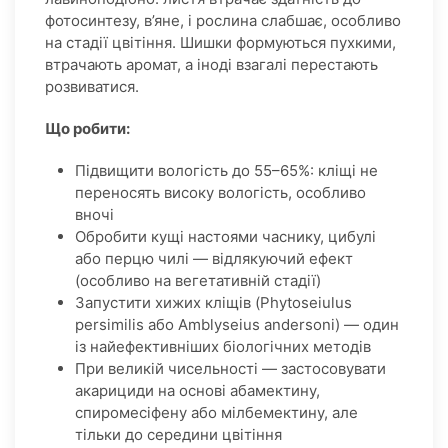
фотосинтезу, в’яне, і рослина слабшає, особливо
на стадії цвітіння. Шишки формуються пухкими,
втрачають аромат, а іноді взагалі перестають
розвиватися.
Що робити:
Підвищити вологість до 55–65%: кліщі не
переносять високу вологість, особливо
вночі
Обробити кущі настоями часнику, цибулі
або перцю чилі — відлякуючий ефект
(особливо на вегетативній стадії)
Запустити хижих кліщів (Phytoseiulus
persimilis або Amblyseius andersoni) — один
із найефективніших біологічних методів
При великій чисельності — застосовувати
акарициди на основі абамектину,
спиромесіфену або мілбемектину, але
тільки до середини цвітіння