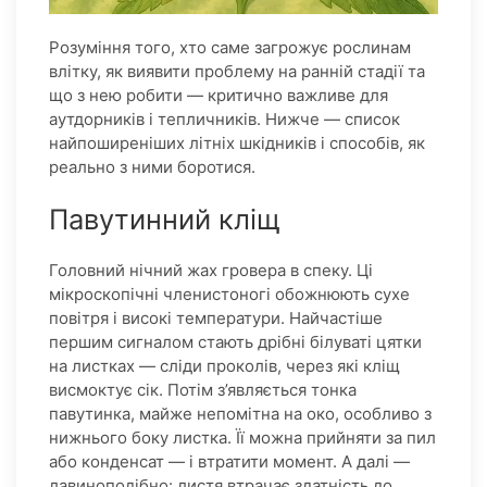
Розуміння того, хто саме загрожує рослинам
влітку, як виявити проблему на ранній стадії та
що з нею робити — критично важливе для
аутдорників і тепличників. Нижче — список
найпоширеніших літніх шкідників і способів, як
реально з ними боротися.
Павутинний кліщ
Головний нічний жах гровера в спеку. Ці
мікроскопічні членистоногі обожнюють сухе
повітря і високі температури. Найчастіше
першим сигналом стають дрібні білуваті цятки
на листках — сліди проколів, через які кліщ
висмоктує сік. Потім з’являється тонка
павутинка, майже непомітна на око, особливо з
нижнього боку листка. Її можна прийняти за пил
або конденсат — і втратити момент. А далі —
лавиноподібно: листя втрачає здатність до