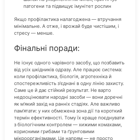
патогени та підвищує імунітет рослин
Якщо профілактика налагоджена — втручання
мінімальне. А отже, і врожай буде чистішим, і
стресу — менше.
Фінальні поради:
Не існує одного чарівного засобу, що позбавить
від усіх шкідників одразу. Але працює система:
коли профілактика, біологія, агротехніка й
спостережливість з'єднані в одну лінію захисту.
Саме це й дає стійкий результат. Не варто
недооцінювати народні засоби — вони доречні
як м’який захід на ранніх стадіях. Але важливо
пам’ятати: у них обмежена зона дії та короткий
термін ефективності. Тому їх краще поєднувати
з біологічним контролем — хижими комахами,
корисними грибами та ґрунтовими
мікроорганізмами. Це напрям — не просто