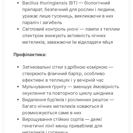
Bacillus thuringiensis (BT) — біологічний
препарат, безпечний для рослин і людини,
уражає лише гусениць, викликаючи в них
параліч і загибель
Світловий контроль уночі — лампи з теплим
спектром знижують активність нічних
метеликів, заважаючи їм відкладати яйця
Профілактика:
Затінювальні сітки з дрібною коміркою —
створюють фізичний бар’єр, особливо
ефективні в теплицях і у вечірній час
Мульчування ґрунту — зменшує ймовірність
окуклення та повторного циклу шкідника
Видалення бур’янів і рослинних решток —
багато нічних метеликів ховаються й
розмножуються саме в них
Вирощування стійких сортів — деякі
генетичні лінії менш привабливі для
метеликів і гусениць