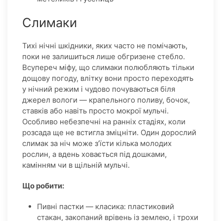
Слимаки
Тихі нічні шкідники, яких часто не помічають,
поки не залишиться лише обгризене стебло.
Всупереч міфу, що слимаки полюбляють тільки
дощову погоду, влітку вони просто переходять
у нічний режим і чудово почуваються біля
джерел вологи — крапельного поливу, бочок,
ставків або навіть просто мокрої мульчі.
Особливо небезпечні на ранніх стадіях, коли
розсада ще не встигла зміцніти. Один дорослий
слимак за ніч може з’їсти кілька молодих
рослин, а вдень ховається під дошками,
камінням чи в щільній мульчі.
Що робити:
Пивні пастки — класика: пластиковий
стакан, закопаний врівень із землею, і трохи