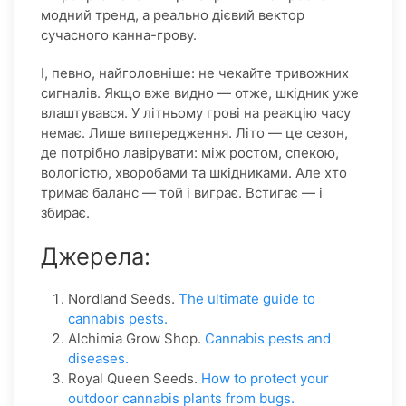
модний тренд, а реально дієвий вектор
сучасного канна-грову.
І, певно, найголовніше: не чекайте тривожних
сигналів. Якщо вже видно — отже, шкідник уже
влаштувався. У літньому грові на реакцію часу
немає. Лише випередження. Літо — це сезон,
де потрібно лавірувати: між ростом, спекою,
вологістю, хворобами та шкідниками. Але хто
тримає баланс — той і виграє. Встигає — і
збирає.
Джерела:
Nordland Seeds.
The ultimate guide to
cannabis pests.
Alchimia Grow Shop.
Cannabis pests and
diseases.
Royal Queen Seeds.
How to protect your
outdoor cannabis plants from bugs.