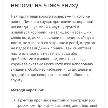
непомітна атака знизу
Найпідступніші вороги гровера — ті, кого не
видно. Личинки хруща, дротяники та кореневі
нематоди — усі вони живуть у ґрунті й
живляться корінням, не залишаючи зовнішніх
слідів доти, доки в рослини не починає в’янути
листя, не з’являється затримка в рості, а тургор
не падає без видимих причин. Такі симптоми
часто плутають із нестачею води або
проблемами з живленням, хоча насправді
коренева система може бути вже наполовину
знищена. Особливо небезпечні ці шкідники в
аутдорі та при використанні необробленого
ґрунту.
Методи боротьби:
Ґрунтові проливки настоями піретруму або
розчином гірчиці — безпечні, але ефективні