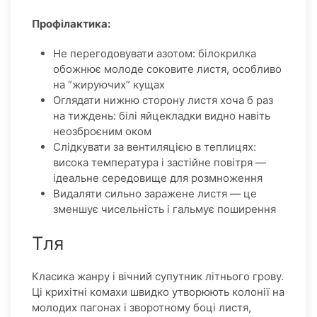
Профілактика:
Не перегодовувати азотом: білокрилка
обожнює молоде соковите листя, особливо
на “жируючих” кущах
Оглядати нижню сторону листя хоча б раз
на тиждень: білі яйцекладки видно навіть
неозброєним оком
Слідкувати за вентиляцією в теплицях:
висока температура і застійне повітря —
ідеальне середовище для розмноження
Видаляти сильно заражене листя — це
зменшує чисельність і гальмує поширення
Тля
Класика жанру і вічний супутник літнього грову.
Ці крихітні комахи швидко утворюють колонії на
молодих пагонах і зворотному боці листя,