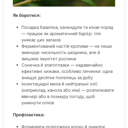
Як боротися:
Посадка базиліка, календули та кінзи поряд
— працює як ароматичний бар’єр: тля
уникає цих запахів
Ферментований настій кропиви — не лише
зменшує чисельність шкідника, але й
зміцнює імунітет рослини
Сонечка й златоглазки — надзвичайно
ефективні хижаки, особливо личинки: одна
знищує десятки попелиць за добу
Інсектицидні мила й нейтральні олії
(наприклад, канола або нім) — розпилювати
ввечері або в похмуру погоду, щоб
уникнути опіків
Профілактика:
Формувати розріджену крону й уникати