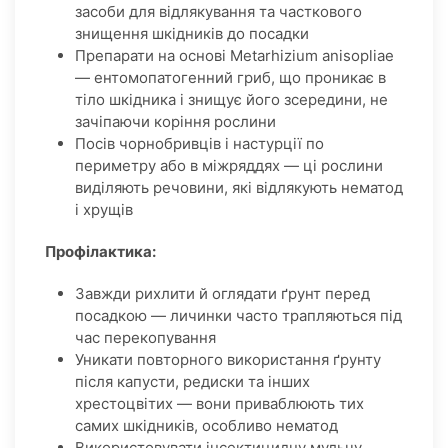
засоби для відлякування та часткового
знищення шкідників до посадки
Препарати на основі Metarhizium anisopliae
— ентомопатогенний гриб, що проникає в
тіло шкідника і знищує його зсередини, не
зачіпаючи коріння рослини
Посів чорнобривців і настурції по
периметру або в міжряддях — ці рослини
виділяють речовини, які відлякують нематод
і хрущів
Профілактика:
Завжди рихлити й оглядати ґрунт перед
посадкою — личинки часто трапляються під
час перекопування
Уникати повторного використання ґрунту
після капусти, редиски та інших
хрестоцвітих — вони приваблюють тих
самих шкідників, особливо нематод
Використовувати інсектицидну мульчу