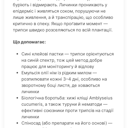
буріють і відмирають. Личинки проникають у
епідерміс і живляться соком, порушуючи не
лише живлення, а й транспірацію, що особливо
критично в спеку. Якщо проґавити момент —
трипси швидко розселяються по всій плантації.
Що допомагає:
Сині клейові пастки — трипси орієнтуються
на синій спектр, тож цей метод добре
працює для моніторингу й відлову
Емульсія олії нім із рідким милом —
розпилювати кожні 3–4 дні, особливо на
зворотному боці листя, де ховаються
личинки
Біологічна боротьба: хижі кліщі Amblyseius
cucumeris, а також туруни й нематоди —
ефективні союзники проти трипсів на стадії
личинки
Спіносад (або препарати на його основі) —