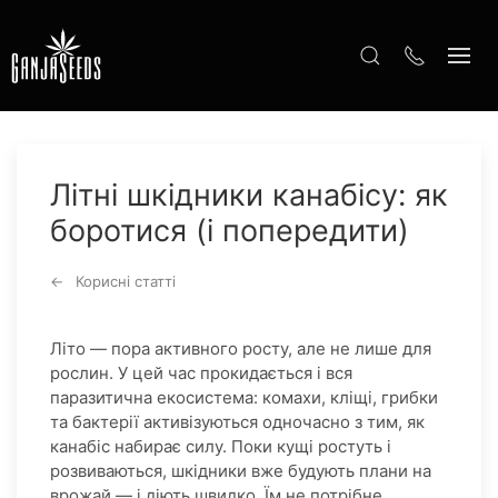
Літні шкідники канабісу: як
боротися (і попередити)
Корисні статті
Літо — пора активного росту, але не лише для
рослин. У цей час прокидається і вся
паразитична екосистема: комахи, кліщі, грибки
та бактерії активізуються одночасно з тим, як
канабіс набирає силу. Поки кущі ростуть і
розвиваються, шкідники вже будують плани на
врожай — і діють швидко. Їм не потрібне