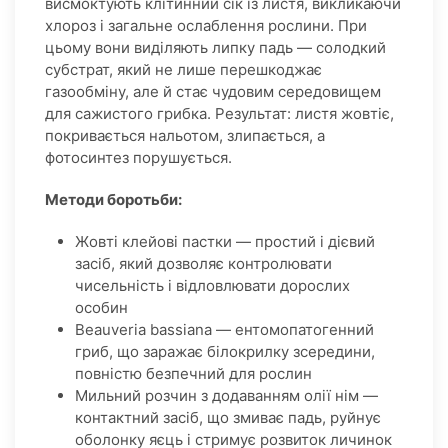
висмоктують клітинний сік із листя, викликаючи
хлороз і загальне ослаблення рослини. При
цьому вони виділяють липку падь — солодкий
субстрат, який не лише перешкоджає
газообміну, але й стає чудовим середовищем
для сажистого грибка. Результат: листя жовтіє,
покривається нальотом, злипається, а
фотосинтез порушується.
Методи боротьби:
Жовті клейові пастки — простий і дієвий
засіб, який дозволяє контролювати
чисельність і відловлювати дорослих
особин
Beauveria bassiana — ентомопатогенний
гриб, що заражає білокрилку зсередини,
повністю безпечний для рослин
Мильний розчин з додаванням олії нім —
контактний засіб, що змиває падь, руйнує
оболонку яєць і стримує розвиток личинок