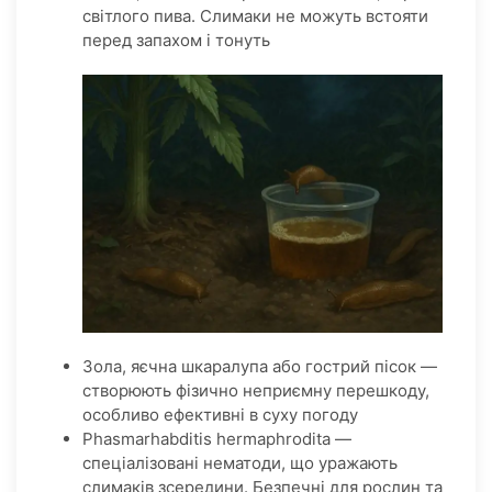
світлого пива. Слимаки не можуть встояти
перед запахом і тонуть
Зола, яєчна шкаралупа або гострий пісок —
створюють фізично неприємну перешкоду,
особливо ефективні в суху погоду
Phasmarhabditis hermaphrodita —
спеціалізовані нематоди, що уражають
слимаків зсередини. Безпечні для рослин та