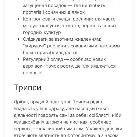
загущення посадок — тля не любить
протягів і сонячних ділянок
Контролювати сусідні рослини: тля часто
мігрує з капусти, томатів, перців та інших
городніх культур
Слідкувати за азотним живленням:
“жируючі” рослини з соковитими пагонами
більш привабливі для тлі
Регулярний огляд — особливо нових
верхівок і точок росту, де тля з’являється
першою
Трипси
Дрібні, прудкі й підступні. Трипси рідко
впадають у вічі одразу, але наслідки їхньої
діяльності говорять самі за себе: сріблясті, ніби
«вишкрябані» штрихи на листках, особливо
верхніх, — класичний симптом. Уражені ділянки
втрачають здатність до фотосинтезу, а з часом