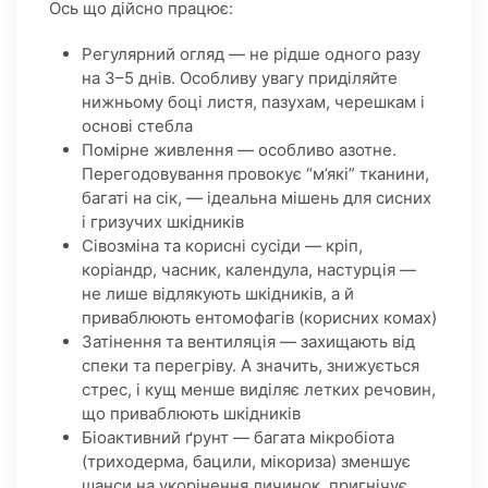
Ось що дійсно працює:
Регулярний огляд — не рідше одного разу
на 3–5 днів. Особливу увагу приділяйте
нижньому боці листя, пазухам, черешкам і
основі стебла
Помірне живлення — особливо азотне.
Перегодовування провокує “м’які” тканини,
багаті на сік, — ідеальна мішень для сисних
і гризучих шкідників
Сівозміна та корисні сусіди — кріп,
коріандр, часник, календула, настурція —
не лише відлякують шкідників, а й
приваблюють ентомофагів (корисних комах)
Затінення та вентиляція — захищають від
спеки та перегріву. А значить, знижується
стрес, і кущ менше виділяє летких речовин,
що приваблюють шкідників
Біоактивний ґрунт — багата мікробіота
(триходерма, бацили, мікориза) зменшує
шанси на укорінення личинок, пригнічує