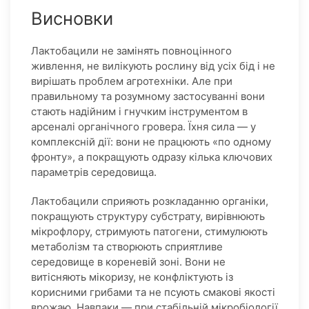
Висновки
Лактобацили не замінять повноцінного
живлення, не вилікують рослину від усіх бід і не
вирішать проблем агротехніки. Але при
правильному та розумному застосуванні вони
стають надійним і гнучким інструментом в
арсеналі органічного гровера. Їхня сила — у
комплексній дії: вони не працюють «по одному
фронту», а покращують одразу кілька ключових
параметрів середовища.
Лактобацили сприяють розкладанню органіки,
покращують структуру субстрату, вирівнюють
мікрофлору, стримують патогени, стимулюють
метаболізм та створюють сприятливе
середовище в кореневій зоні. Вони не
витісняють мікоризу, не конфліктують із
корисними грибами та не псують смакові якості
врожаю. Навпаки — при стабільній мікробіології