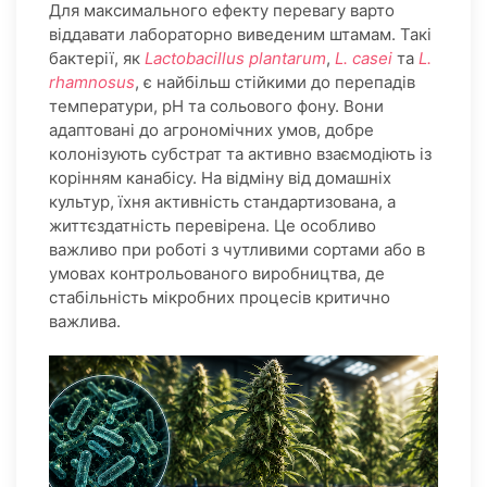
Для максимального ефекту перевагу варто
віддавати лабораторно виведеним штамам. Такі
бактерії, як
Lactobacillus plantarum
,
L. casei
та
L.
rhamnosus
, є найбільш стійкими до перепадів
температури, pH та сольового фону. Вони
адаптовані до агрономічних умов, добре
колонізують субстрат та активно взаємодіють із
корінням канабісу. На відміну від домашніх
культур, їхня активність стандартизована, а
життєздатність перевірена. Це особливо
важливо при роботі з чутливими сортами або в
умовах контрольованого виробництва, де
стабільність мікробних процесів критично
важлива.