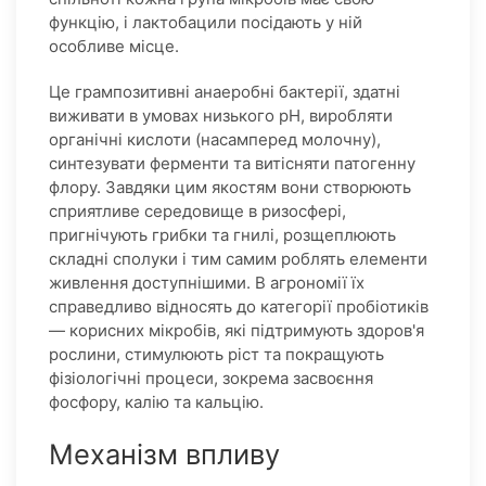
функцію, і лактобацили посідають у ній
особливе місце.
Це грампозитивні анаеробні бактерії, здатні
виживати в умовах низького pH, виробляти
органічні кислоти (насамперед молочну),
синтезувати ферменти та витісняти патогенну
флору. Завдяки цим якостям вони створюють
сприятливе середовище в ризосфері,
пригнічують грибки та гнилі, розщеплюють
складні сполуки і тим самим роблять елементи
живлення доступнішими. В агрономії їх
справедливо відносять до категорії пробіотиків
— корисних мікробів, які підтримують здоров'я
рослини, стимулюють ріст та покращують
фізіологічні процеси, зокрема засвоєння
фосфору, калію та кальцію.
Механізм впливу