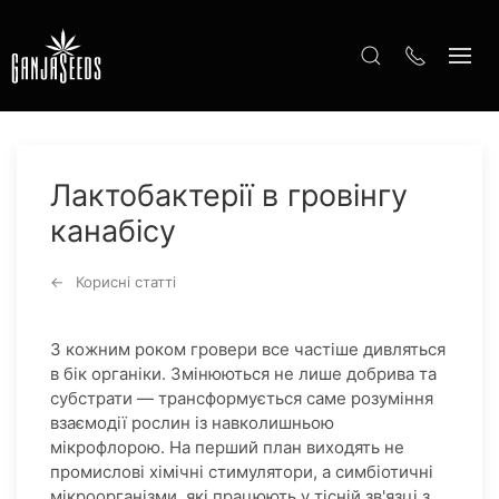
Лактобактерії в гровінгу
канабісу
Корисні статті
З кожним роком гровери все частіше дивляться
в бік органіки. Змінюються не лише добрива та
субстрати — трансформується саме розуміння
взаємодії рослин із навколишньою
мікрофлорою. На перший план виходять не
промислові хімічні стимулятори, а симбіотичні
мікроорганізми, які працюють у тісній зв'язці з