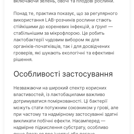
включаючи зелень, овочі та плодові рослини.
Понад те, практика показує, що за регулярного
використання LAB-розчинів рослини стають
стійкішими до кореневих інфекцій, а ґрунт —
стабільнішим за мікрофлорою. Це робить
лактобактерії чудовим вибором як для
органіків-початківців, так і для досвідчених
гроверів, які шукають екологічні та ефективні
рішення.
Особливості застосування
Незважаючи на широкий спектр корисних
властивостей, із лактобацилами важливо
дотримуватися поміркованості. Ці бактерії
можуть стати потужним союзником у грові, але
при частому та надмірному застосуванні здатні
викликати побічні ефекти. Насамперед —
надмірне підкислення субстрату, особливо
якщо йдеться про інертні або погано