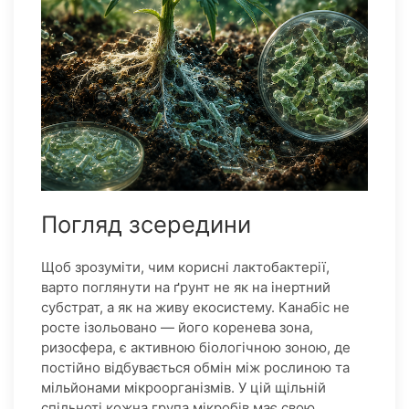
Погляд зсередини
Щоб зрозуміти, чим корисні лактобактерії,
варто поглянути на ґрунт не як на інертний
субстрат, а як на живу екосистему. Канабіс не
росте ізольовано — його коренева зона,
ризосфера, є активною біологічною зоною, де
постійно відбувається обмін між рослиною та
мільйонами мікроорганізмів. У цій щільній
спільноті кожна група мікробів має свою