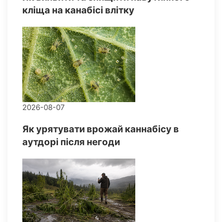
кліща на канабісі влітку
2026-08-07
Як урятувати врожай каннабісу в
аутдорі після негоди