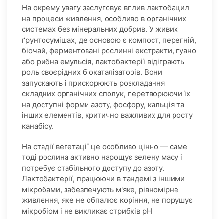
На окрему увагу заслуговує вплив лактобацил
на процеси живлення, особливо в органічних
системах без мінеральних добрив. У живих
ґрунтосумішах, де основою є компост, перегній,
біочай, ферментовані рослинні екстракти, гуано
або рибна емульсія, лактобактерії відіграють
роль своєрідних біокаталізаторів. Вони
запускають і прискорюють розкладання
складних органічних сполук, перетворюючи їх
на доступні форми азоту, фосфору, кальція та
інших елементів, критично важливих для росту
канабісу.
На стадії вегетації це особливо цінно — саме
тоді рослина активно нарощує зелену масу і
потребує стабільного доступу до азоту.
Лактобактерії, працюючи в тандемі з іншими
мікробами, забезпечують м'яке, рівномірне
живлення, яке не обпалює коріння, не порушує
мікробіом і не викликає стрибків pH.