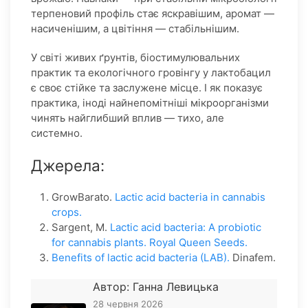
терпеновий профіль стає яскравішим, аромат —
насиченішим, а цвітіння — стабільнішим.
У світі живих ґрунтів, біостимулювальних
практик та екологічного гровінгу у лактобацил
є своє стійке та заслужене місце. І як показує
практика, іноді найнепомітніші мікроорганізми
чинять найглибший вплив — тихо, але
системно.
Джерела:
GrowBarato.
Lactic acid bacteria in cannabis
crops.
Sargent, M.
Lactic acid bacteria: A probiotic
for cannabis plants. Royal Queen Seeds.
Benefits of lactic acid bacteria (LAB).
Dinafem.
Автор: Ганна Левицька
28 червня 2026