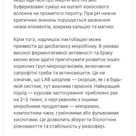
буферизовані суміші на кшталт кокосового
волокна чи промитого перліту. При pH нижче
критичних значень порушується засвоєння
низки елементів, зокрема кальцію та магнію.
Крім того, надлишок лактобацил може
призвести до дисбалансу мікробіому. В умовах
високої ферментативної активності та браку
кисню вони здатні пригнічувати розвиток інших
корисних груп мікроорганізмів, включаючи
сапрофітні гриби та актиноміцети. Це не
означає, що LAB шкідливі — скоріше, як і в будь-
якій системі, тут важлива гармонія. Найкращий
підхід — курсове застосування: приблизно раз
на 2–3 тижні, з чергуванням з іншими
мікробними продуктами — мікоризою,
компостним чаєм, гуміновими або фульвовими
кислотами. Це дозволить зберегти біологічне
різноманіття та стабільність у ризосфері.