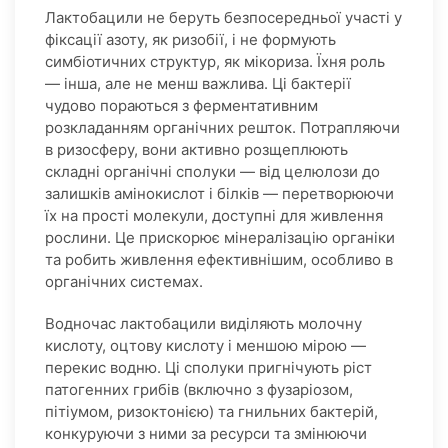
Лактобацили не беруть безпосередньої участі у
фіксації азоту, як ризобії, і не формують
симбіотичних структур, як мікориза. Їхня роль
— інша, але не менш важлива. Ці бактерії
чудово пораються з ферментативним
розкладанням органічних решток. Потрапляючи
в ризосферу, вони активно розщеплюють
складні органічні сполуки — від целюлози до
залишків амінокислот і білків — перетворюючи
їх на прості молекули, доступні для живлення
рослини. Це прискорює мінералізацію органіки
та робить живлення ефективнішим, особливо в
органічних системах.
Водночас лактобацили виділяють молочну
кислоту, оцтову кислоту і меншою мірою —
перекис водню. Ці сполуки пригнічують ріст
патогенних грибів (включно з фузаріозом,
пітіумом, ризоктонією) та гнильних бактерій,
конкуруючи з ними за ресурси та змінюючи