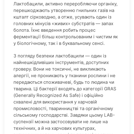
Лактобацили, активно переробляючи органіку,
перешкоджають утворенню гнильних газів на
кшталт сірководню, а отже, усувають один із
головних мінусів «живих» субстратів — запах
болота. Їхнє введення робить процес
ферментації більш контрольованим і чистим як
у біологічному, так і в буквальному сенсі.
З погляду безпеки лактобацили — один із
найнешкідливіших інструментів, доступних
гроверу. Вони не токсичні, не викликають
алергії, не проникають у тканини рослини і не
передаються споживачеві, будь то людина чи
тварина. Ці бактерії входять до категорії GRAS
(Generally Recognized As Safe) і офіційно
схвалені для використання у харчовій
промисловості, тваринництві та органічному
сільському господарстві. Завдяки цьому LAB-
суспензії можна застосовувати не лише на
технічних, а й на харчових культурах,