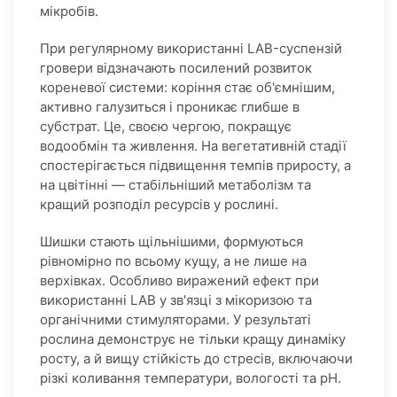
мікробів.
При регулярному використанні LAB-суспензій
гровери відзначають посилений розвиток
кореневої системи: коріння стає об'ємнішим,
активно галузиться і проникає глибше в
субстрат. Це, своєю чергою, покращує
водообмін та живлення. На вегетативній стадії
спостерігається підвищення темпів приросту, а
на цвітінні — стабільніший метаболізм та
кращий розподіл ресурсів у рослині.
Шишки стають щільнішими, формуються
рівномірно по всьому кущу, а не лише на
верхівках. Особливо виражений ефект при
використанні LAB у зв'язці з мікоризою та
органічними стимуляторами. У результаті
рослина демонструє не тільки кращу динаміку
росту, а й вищу стійкість до стресів, включаючи
різкі коливання температури, вологості та pH.