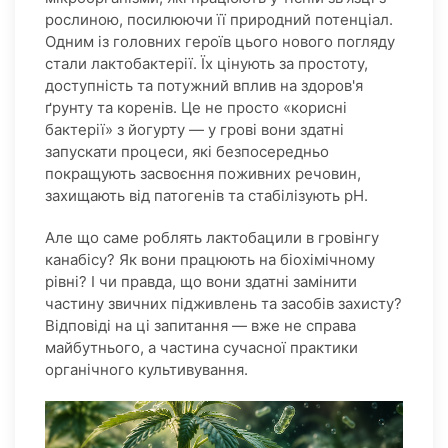
рослиною, посилюючи її природний потенціал.
Одним із головних героїв цього нового погляду
стали лактобактерії. Їх цінують за простоту,
доступність та потужний вплив на здоров'я
ґрунту та коренів. Це не просто «корисні
бактерії» з йогурту — у грові вони здатні
запускати процеси, які безпосередньо
покращують засвоєння поживних речовин,
захищають від патогенів та стабілізують pH.
Але що саме роблять лактобацили в гровінгу
канабісу? Як вони працюють на біохімічному
рівні? І чи правда, що вони здатні замінити
частину звичних підживлень та засобів захисту?
Відповіді на ці запитання — вже не справа
майбутнього, а частина сучасної практики
органічного культивування.