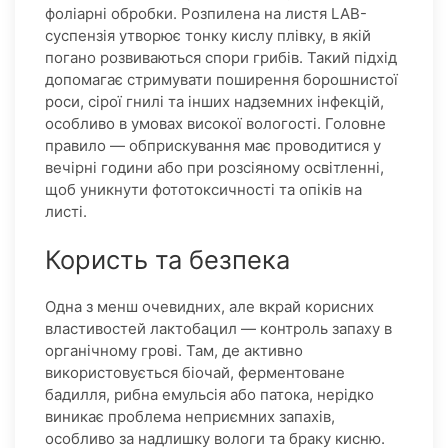
фоліарні обробки. Розпилена на листя LAB-
суспензія утворює тонку кислу плівку, в якій
погано розвиваються спори грибів. Такий підхід
допомагає стримувати поширення борошнистої
роси, сірої гнилі та інших надземних інфекцій,
особливо в умовах високої вологості. Головне
правило — обприскування має проводитися у
вечірні години або при розсіяному освітленні,
щоб уникнути фототоксичності та опіків на
листі.
Користь та безпека
Одна з менш очевидних, але вкрай корисних
властивостей лактобацил — контроль запаху в
органічному грові. Там, де активно
використовується біочай, ферментоване
бадилля, рибна емульсія або патока, нерідко
виникає проблема неприємних запахів,
особливо за надлишку вологи та браку кисню.