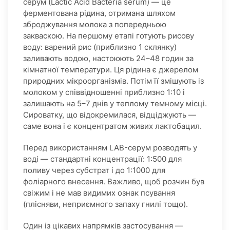
серум (Lactic Acid Bacteria serum) — це
ферментована рідина, отримана шляхом
зброджування молока з попередньою
закваскою. На першому етапі готують рисову
воду: варений рис (приблизно 1 склянку)
заливають водою, настоюють 24–48 годин за
кімнатної температури. Ця рідина є джерелом
природних мікроорганізмів. Потім її змішують із
молоком у співвідношенні приблизно 1:10 і
залишають на 5–7 днів у теплому темному місці.
Сироватку, що відокремилася, відціджують —
саме вона і є концентратом живих лактобацил.
Перед використанням LAB-серум розводять у
воді — стандартні концентрації: 1:500 для
поливу через субстрат і до 1:1000 для
фоліарного внесення. Важливо, щоб розчин був
свіжим і не мав видимих ознак псування
(плісняви, неприємного запаху гнилі тощо).
Один із цікавих напрямків застосування —