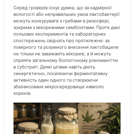
Серед гроверів існує думка, що за надмірної
вологості або неправильних умов лактобактерії
можуть конкурувати з грибами в ризосфері,
зокрема з мікоризними симбіонтами. Проте дані
польових експериментів та лабораторних
спостережень свідчать про протилежне: за
помірного та розумного внесення лактобацили
не тільки не заважають мікоризі, а й можуть
сприяти загальному біологічному різноманіттю
в субстраті. Деякі штами навіть діють
синергетично, посилюючи ферментативну
активність один одного та створюючи
збалансоване мікросередовище навколо
коренів.