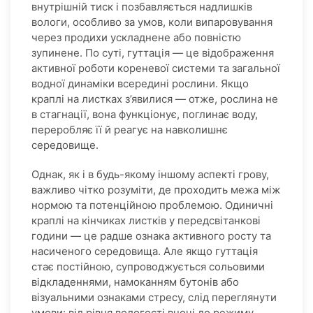
внутрішній тиск і позбавляється надлишків
вологи, особливо за умов, коли випаровування
через продихи ускладнене або повністю
зупинене. По суті, гуттація — це відображення
активної роботи кореневої системи та загальної
водної динаміки всередині рослини. Якщо
краплі на листках з’явилися — отже, рослина не
в стагнації, вона функціонує, поглинає воду,
переробляє її й реагує на навколишнє
середовище.
Однак, як і в будь-якому іншому аспекті грову,
важливо чітко розуміти, де проходить межа між
нормою та потенційною проблемою. Одиничні
краплі на кінчиках листків у передсвітанкові
години — це радше ознака активного росту та
насиченого середовища. Але якщо гуттація
стає постійною, супроводжується сольовими
відкладеннями, намоканням бутонів або
візуальними ознаками стресу, слід переглянути
умови: від рівня вологості вночі до режиму