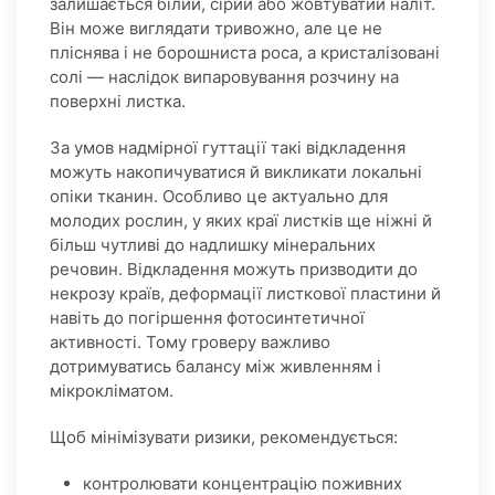
залишається білий, сірий або жовтуватий наліт.
Він може виглядати тривожно, але це не
пліснява і не борошниста роса, а кристалізовані
солі — наслідок випаровування розчину на
поверхні листка.
За умов надмірної гуттації такі відкладення
можуть накопичуватися й викликати локальні
опіки тканин. Особливо це актуально для
молодих рослин, у яких краї листків ще ніжні й
більш чутливі до надлишку мінеральних
речовин. Відкладення можуть призводити до
некрозу країв, деформації листкової пластини й
навіть до погіршення фотосинтетичної
активності. Тому гроверу важливо
дотримуватись балансу між живленням і
мікрокліматом.
Щоб мінімізувати ризики, рекомендується:
контролювати концентрацію поживних