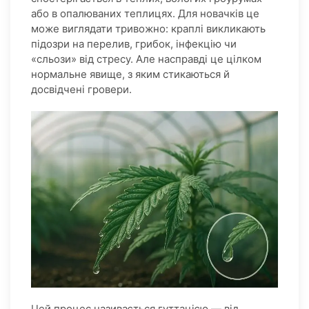
або в опалюваних теплицях. Для новачків це
може виглядати тривожно: краплі викликають
підозри на перелив, грибок, інфекцію чи
«сльози» від стресу. Але насправді це цілком
нормальне явище, з яким стикаються й
досвідчені гровери.
Цей процес називається гуттацією — від