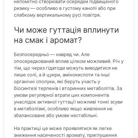
непомітно створювати осередки підвищеного
ризику — особливо в густому канопі або при
слабкому вертикальному русі повітря.
Чи може гуттація вплинути
на смак і аромат?
Безпосередньо — навряд чи. Але
опосередкований вплив цілком можливий. Річ у
тім, що через гідатоди можуть виводитися не
лише солі, а й цукри, амінокислоти та інші
органічні сполуки, які беруть участь у
біосинтезі терпенів і вторинних метаболітів. За
умови регулярної втрати цих компонентів
унаслідок активної гуттації можливі тонкі зсуви
в метаболізмі, особливо якщо живлення не
збалансоване або умови нестабільні.
На практиці це може проявлятися як легке
зниження насиченості аромату, приглушення