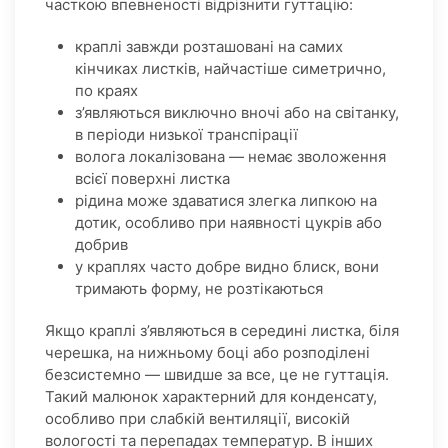
часткою впевненості відрізнити гуттацію:
краплі завжди розташовані на самих
кінчиках листків, найчастіше симетрично,
по краях
з’являються виключно вночі або на світанку,
в періоди низької транспірації
волога локалізована — немає зволоження
всієї поверхні листка
рідина може здаватися злегка липкою на
дотик, особливо при наявності цукрів або
добрив
у краплях часто добре видно блиск, вони
тримають форму, не розтікаються
Якщо краплі з’являються в середині листка, біля
черешка, на нижньому боці або розподілені
безсистемно — швидше за все, це не гуттація.
Такий малюнок характерний для конденсату,
особливо при слабкій вентиляції, високій
вологості та перепадах температур. В інших