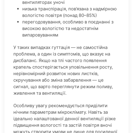
вентиляторах уночі
низька транспірація, пов’язана з надмірною
вологістю повітря (понад 80–85%)
перегодовування, особливо в поєднанні з
високою вологістю та недостатнім
випаровуванням
У таких випадках гуттація — не самостійна
проблема, а один із симптомів, що вказує на
дисбаланс. Якщо на тлі частого появлення
крапель спостерігається уповільнення росту,
нерівномірний розвиток нових листків,
скручування або зміна забарвлення — це
сигнал, що варто переглянути режим поливу,
живлення та вентиляції.
Особливу увагу рекомендується приділити
нічним параметрам мікроклімату. Навіть за
ідеально налаштованої денної вентиляції різке
підвищення вологості та застій повітря вночі
можуть створити умови не лише для посиленої