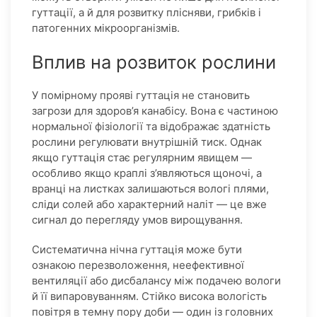
гуттації, а й для розвитку плісняви, грибків і
патогенних мікроорганізмів.
Вплив на розвиток рослини
У помірному прояві гуттація не становить
загрози для здоров’я канабісу. Вона є частиною
нормальної фізіології та відображає здатність
рослини регулювати внутрішній тиск. Однак
якщо гуттація стає регулярним явищем —
особливо якщо краплі з’являються щоночі, а
вранці на листках залишаються вологі плями,
сліди солей або характерний наліт — це вже
сигнал до перегляду умов вирощування.
Систематична нічна гуттація може бути
ознакою перезволоження, неефективної
вентиляції або дисбалансу між подачею вологи
й її випаровуванням. Стійко висока вологість
повітря в темну пору доби — один із головних