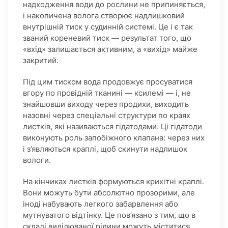
надходження води до рослини не припиняється,
і накопичена волога створює надлишковий
внутрішній тиск у судинній системі. Це і є так
званий кореневий тиск — результат того, що
«вхід» залишається активним, а «вихід» майже
закритий.
Під цим тиском вода продовжує просуватися
вгору по провідній тканині — ксилемі — і, не
знайшовши виходу через продихи, виходить
назовні через спеціальні структури по краях
листків, які називаються гідатодами. Ці гідатоди
виконують роль запобіжного клапана: через них
і з’являються краплі, щоб скинути надлишок
вологи.
На кінчиках листків формуються крихітні краплі.
Вони можуть бути абсолютно прозорими, але
іноді набувають легкого забарвлення або
мутнуватого відтінку. Це пов’язано з тим, що в
складі виділюваної рідини можуть міститися