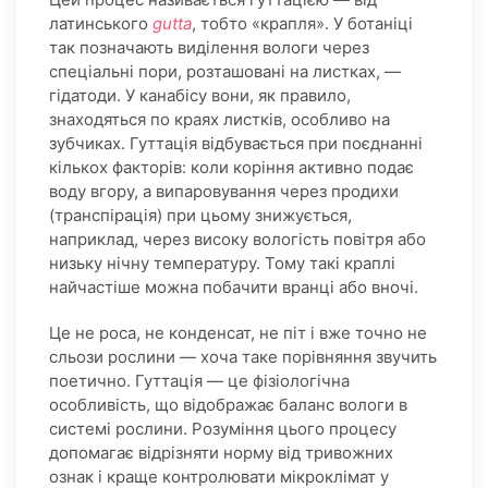
латинського
gutta
, тобто «крапля». У ботаніці
так позначають виділення вологи через
спеціальні пори, розташовані на листках, —
гідатоди. У канабісу вони, як правило,
знаходяться по краях листків, особливо на
зубчиках. Гуттація відбувається при поєднанні
кількох факторів: коли коріння активно подає
воду вгору, а випаровування через продихи
(транспірація) при цьому знижується,
наприклад, через високу вологість повітря або
низьку нічну температуру. Тому такі краплі
найчастіше можна побачити вранці або вночі.
Це не роса, не конденсат, не піт і вже точно не
сльози рослини — хоча таке порівняння звучить
поетично. Гуттація — це фізіологічна
особливість, що відображає баланс вологи в
системі рослини. Розуміння цього процесу
допомагає відрізняти норму від тривожних
ознак і краще контролювати мікроклімат у