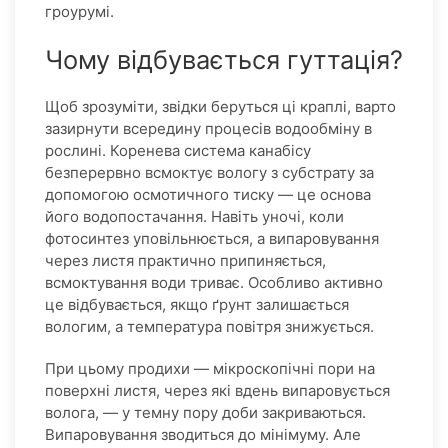
гроурумі.
Чому відбувається гуттація?
Щоб зрозуміти, звідки беруться ці краплі, варто
зазирнути всередину процесів водообміну в
рослині. Коренева система канабісу
безперервно всмоктує вологу з субстрату за
допомогою осмотичного тиску — це основа
його водопостачання. Навіть уночі, коли
фотосинтез уповільнюється, а випаровування
через листя практично припиняється,
всмоктування води триває. Особливо активно
це відбувається, якщо ґрунт залишається
вологим, а температура повітря знижується.
При цьому продихи — мікроскопічні пори на
поверхні листя, через які вдень випаровується
волога, — у темну пору доби закриваються.
Випаровування зводиться до мінімуму. Але