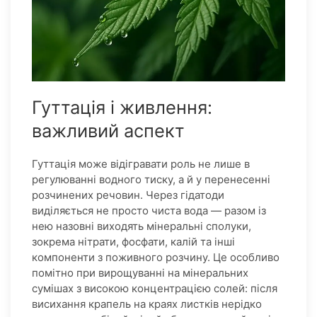
Гуттація і живлення:
важливий аспект
Гуттація може відігравати роль не лише в
регулюванні водного тиску, а й у перенесенні
розчинених речовин. Через гідатоди
виділяється не просто чиста вода — разом із
нею назовні виходять мінеральні сполуки,
зокрема нітрати, фосфати, калій та інші
компоненти з поживного розчину. Це особливо
помітно при вирощуванні на мінеральних
сумішах з високою концентрацією солей: після
висихання крапель на краях листків нерідко