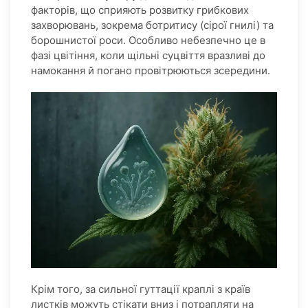
факторів, що сприяють розвитку грибкових
захворювань, зокрема ботритису (сірої гнилі) та
борошнистої роси. Особливо небезпечно це в
фазі цвітіння, коли щільні суцвіття вразливі до
намокання й погано провітрюються зсередини.
Крім того, за сильної гуттації краплі з країв
листків можуть стікати вниз і потрапляти на