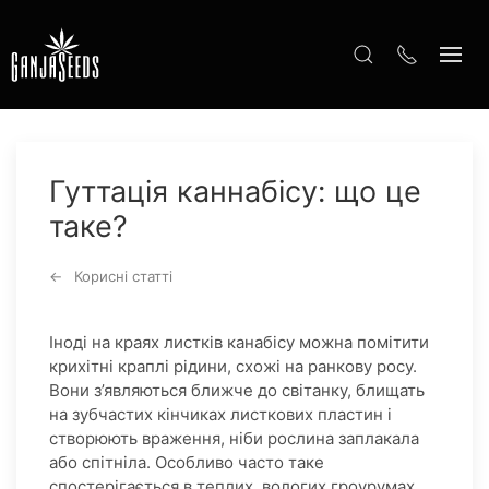
Гуттація каннабісу: що це
таке?
Корисні статті
Іноді на краях листків канабісу можна помітити
крихітні краплі рідини, схожі на ранкову росу.
Вони з’являються ближче до світанку, блищать
на зубчастих кінчиках листкових пластин і
створюють враження, ніби рослина заплакала
або спітніла. Особливо часто таке
спостерігається в теплих, вологих гроурумах