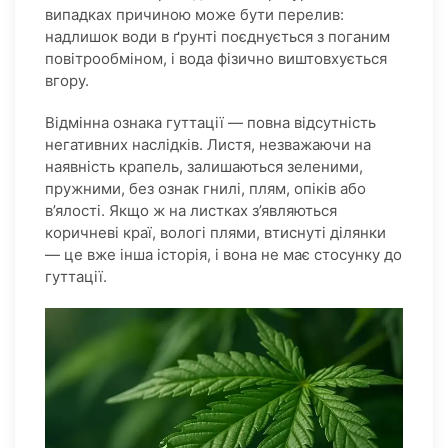
випадках причиною може бути перелив:
надлишок води в ґрунті поєднується з поганим
повітрообміном, і вода фізично виштовхується
вгору.
Відмінна ознака гуттації — повна відсутність
негативних наслідків. Листя, незважаючи на
наявність крапель, залишаються зеленими,
пружними, без ознак гнилі, плям, опіків або
в’ялості. Якщо ж на листках з’являються
коричневі краї, вологі плями, втиснуті ділянки
— це вже інша історія, і вона не має стосунку до
гуттації.