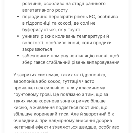
розчинів, особливо на стадії раннього
вегетативного росту
періодично перевіряти рівень EC, особливо
в гідропоніці та кокосі, де солі не
буферизуються, як у ґрунті
уникати різких коливань температури й
вологості, особливо вночі, коли продихи
закриваються
забезпечити помірну вентиляцію вночі, щоб
зберігався стабільний рівень випаровування
У закритих системах, таких як гідропоніка,
аеропоніка або кокос, гуттація часто
проявляється сильніше, ніж у класичному
ґрунтовому грові. Це пов’язано з тим, що за
таких умов коренева зона отримує більше
кисню, а живлення подається постійно, що
збільшує кореневий тиск. Але й зворотний бік
очевидний: при надмірному внесенні добрив
негативні ефекти з’являються швидше, особливо