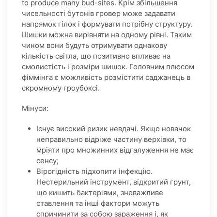
to produce many bud-sites. Крім збільшення
чисельності бутонів гровер може задавати
напрямок гілок і формувати потрібну структуру.
Шишки можна вирівняти на одному рівні. Таким
чином вони будуть отримувати однакову
кількість світла, що позитивно впливає на
смолистість і розміри шишок. Головним плюсом
фіммінга є можливість розмістити саджанець в
скромному гроубоксі.
Мінуси:
Існує високий ризик невдачі. Якщо новачок
неправильно відріже частину верхівки, то
мріяти про множинних відгалуження не має
сенсу;
Вірогідність підхопити інфекцію.
Нестерильний інструмент, відкритий грунт,
що кишить бактеріями, зневажливе
ставлення та інші фактори можуть
спричинити за собою зараження і, як