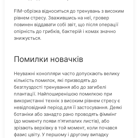
FIM-обрізка відноситься до тренувань з високим
рівнем стресу. Зважившись на неї, гровер
повинен віддавати собі звіт, що після операції
опірність до грибків, бактерій і комах значно
знижується.
Помилки новачків
Неуважні конопляри часто допускають велику
кількість помилок, які призводять до
безглуздості тренування або до загибелі
плантації. Найпоширенішою помилкою при
використанні технік з високим рівнем стресу є
невідповідний період для її застосування. Деякі
ботаніки або занадто рано проводять фіммінг
(до моменту появи п'ятипалих листів), або
зрізають верхівку в той момент, коли почався
фазис цвіту. У першому і другому випадку