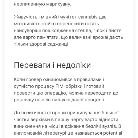
неопиленную марихуану.
Живучість і міцний імунітет cannabis дає
можливість стійко переносити навіть
найсуворіші пошкодження стебла, гілок і листя,
але варто пам'ятати, що величезні врожаї дають
тільки здорові саджанці.
Переваги і недоліки
Коли гровер ознайомився з правилами і
сутністю процесу FIM-обрізки і готовий
провести цю операцію, можна переходити до
розгляду плюсів і мінусів даної процесії.
До позитивної сторони прищипування більшої
частки верхівки в першу чергу варто віднести
виникнення на місці відсікання безлічі вузлів. В
англомовній літературі це називається potential