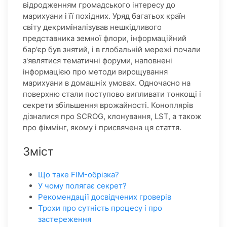
відродженням громадського інтересу до
марихуани і її похідних. Уряд багатьох країн
світу декриміналізував нешкідливого
представника земної флори, інформаційний
бар'єр був знятий, і в глобальній мережі почали
з'являтися тематичні форуми, наповнені
інформацією про методи вирощування
марихуани в домашніх умовах. Одночасно на
поверхню стали поступово випливати тонкощі і
секрети збільшення врожайності. Коноплярів
дізналися про SCROG, клонування, LST, а також
про фіммінг, якому і присвячена ця стаття.
Зміст
Що таке FIM-обрізка?
У чому полягає секрет?
Рекомендації досвідчених гроверів
Трохи про сутність процесу і про
застереження