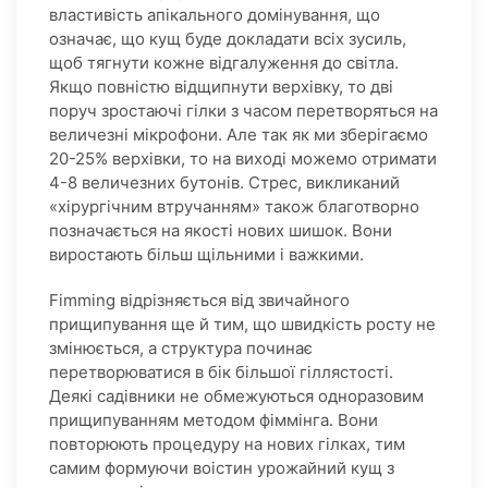
властивість апікального домінування, що
означає, що кущ буде докладати всіх зусиль,
щоб тягнути кожне відгалуження до світла.
Якщо повністю відщипнути верхівку, то дві
поруч зростаючі гілки з часом перетворяться на
величезні мікрофони. Але так як ми зберігаємо
20-25% верхівки, то на виході можемо отримати
4-8 величезних бутонів. Стрес, викликаний
«хірургічним втручанням» також благотворно
позначається на якості нових шишок. Вони
виростають більш щільними і важкими.
Fimming відрізняється від звичайного
прищипування ще й тим, що швидкість росту не
змінюється, а структура починає
перетворюватися в бік більшої гіллястості.
Деякі садівники не обмежуються одноразовим
прищипуванням методом фіммінга. Вони
повторюють процедуру на нових гілках, тим
самим формуючи воістин урожайний кущ з