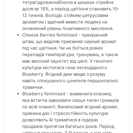
тетрагідроканнабінола в шишках стрейна
досягає 18%, а період цвітіння становить 10-
12 тижнів. Володіє стійким цитрусовим
ароматом і здатний вивести людину на
оновлений рівень позитивного мислення.
Cheese Berries feminised - прекрасний
штам, що виділяє приємний сирний аромат
під час цвітіння. Чи не боїться різких
перепадів температури, тренувань, а також
має високий імунітет від цвілі. У генотипі
культури міститися гени легендарного
Blueberry. Ягідний дим зведе з розуму
навіть спокушеного цінителя першокласної
травички.
Blueberry feminised - знаменита класика,
яка встигла завоювати серця тисяч гроверів
по всій планеті. Винятковий ягідний аромат,
приємна дію і стресостійкість культури
дозволяють їй триматися в лідерах
продажів протягом багатьох років. Період
цвітіння становить 7-9 тижнів, а кількість