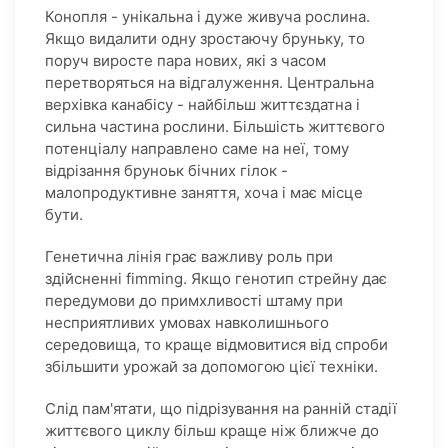
Конопля - унікальна і дуже живуча рослина.
Якщо видалити одну зростаючу бруньку, то
поруч виросте пара нових, які з часом
перетворяться на відгалуження. Центральна
верхівка канабісу - найбільш життєздатна і
сильна частина рослини. Більшість життєвого
потенціалу направлено саме на неї, тому
відрізання бруноьк бічних гілок -
малопродуктивне заняття, хоча і має місце
бути.
Генетична лінія грає важливу роль при
здійсненні fimming. Якщо генотип стрейну дає
передумови до примхливості штаму при
несприятливих умовах навколишнього
середовища, то краще відмовитися від спроби
збільшити урожай за допомогою цієї техніки.
Слід пам'ятати, що підрізування на ранній стадії
життєвого циклу більш краще ніж ближче до