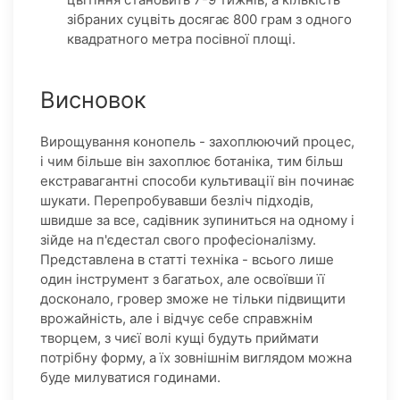
зібраних суцвіть досягає 800 грам з одного
квадратного метра посівної площі.
Висновок
Вирощування конопель - захоплюючий процес,
і чим більше він захоплює ботаніка, тим більш
екстравагантні способи культивації він починає
шукати. Перепробувавши безліч підходів,
швидше за все, садівник зупиниться на одному і
зійде на п'єдестал свого професіоналізму.
Представлена в статті техніка - всього лише
один інструмент з багатьох, але освоївши її
досконало, гровер зможе не тільки підвищити
врожайність, але і відчує себе справжнім
творцем, з чиєї волі кущі будуть приймати
потрібну форму, а їх зовнішнім виглядом можна
буде милуватися годинами.