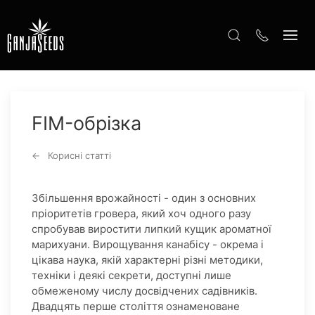
FIM-обрізка
Корисні статті
Збільшення врожайності - один з основних
пріоритетів гровера, який хоч одного разу
спробував виростити липкий кущик ароматної
марихуани. Вирощування канабісу - окрема і
цікава наука, якій характерні різні методики,
техніки і деякі секрети, доступні лише
обмеженому числу досвідчених садівників.
Двадцять перше століття ознаменоване