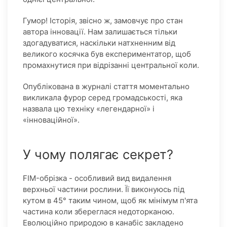
Гумор! Історія, звісно ж, замовчує про стан
автора інновації. Нам залишається тільки
здогадуватися, наскільки натхненним від
великого косячка був експериментатор, щоб
промахнутися при відрізанні центральної коли.
Опублікована в журналі стаття моментально
викликала фурор серед громадськості, яка
назвала цю техніку «легендарної» і
«інноваційної».
У чому полягає секрет?
FIM-обрізка - особливий вид видалення
верхньої частини рослини. Її виконуюсь під
кутом в 45° таким чином, щоб як мінімум п'ята
частина коли збереглася недоторканою.
Еволюційно природою в канабіс закладено