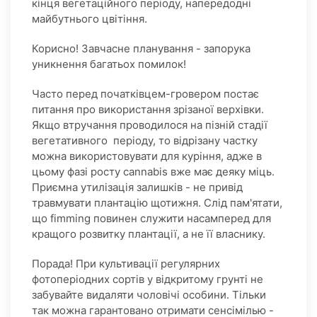
кінця вегетаційного періоду, напередодні
майбутнього цвітіння.
Корисно! Завчасне планування - запорука
уникнення багатьох помилок!
Часто перед початківцем-гровером постає
питання про використання зрізаної верхівки.
Якщо втручання проводилося на пізній стадії
вегетативного періоду, то відрізану частку
можна використовувати для куріння, адже в
цьому фазі росту cannabis вже має деяку міць.
Приємна утилізація залишків - не привід
травмувати плантацію щотижня. Слід пам'ятати,
що fimming повинен служити насамперед для
кращого розвитку плантації, а не її власнику.
Порада! При культивації регулярних
фотоперіодних сортів у відкритому грунті не
забувайте видаляти чоловічі особини. Тільки
так можна гарантовано отримати сенсімілью -