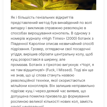
Як і більшість геніальних відкриттів
представлений метод був винайдений по волі
випадку і викликав справжню революцію в
способах вирощування конопель. В одному з
номерів журналу «High Times» (2000) ботанік з
Південної Кароліни описав незвичайний спосіб
підрізання. Гровер, оглядаючи свої посадочні
угіддя, вирішив обрізати центральну колу, щоб
кущ розростався в ширину, але
промазав. Ботанік з гіркотою вигукнув: «Чорт, я
не там відщипнув!» (Fuck, I Missed). Тоді він ще
не знав, що ці слова стануть назвою
революційної техніки, якої скористаються
мільйони коноплярів. Він залишив неправильно
підрізає кущ і через деякий час виявив, що
допущена помилка призвела до формування
рослиною великої кількості нових кол, замість
однієї центральної.