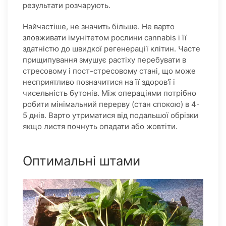
результати розчарують.
Найчастіше, не значить більше. Не варто
зловживати імунітетом рослини cannabis і її
здатністю до швидкої регенерації клітин. Часте
прищипування змушує растіху перебувати в
стресовому і пост-стресовому стані, що може
несприятливо позначитися на її здоров'ї і
чисельність бутонів. Між операціями потрібно
робити мінімальний перерву (стан спокою) в 4-
5 днів. Варто утриматися від подальшої обрізки
якщо листя почнуть опадати або жовтіти.
Оптимальні штами