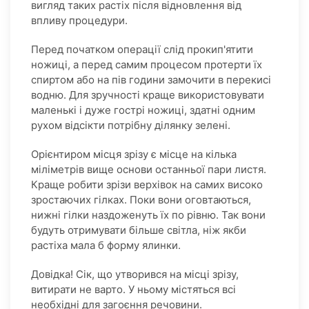
вигляд таких растіх після відновлення від
впливу процедури.
Перед початком операції слід прокип'ятити
ножиці, а перед самим процесом протерти їх
спиртом або на пів години замочити в перекисі
водню. Для зручності краще використовувати
маленькі і дуже гострі ножиці, здатні одним
рухом відсікти потрібну ділянку зелені.
Орієнтиром місця зрізу є місце на кілька
міліметрів вище основи останньої пари листя.
Краще робити зрізи верхівок на самих високо
зростаючих гілках. Поки вони оговтаються,
нижні гілки наздоженуть їх по рівню. Так вони
будуть отримувати більше світла, ніж якби
растіха мала б форму ялинки.
Довідка! Сік, що утворився на місці зрізу,
витирати не варто. У ньому містяться всі
необхідні для загоєння речовини.