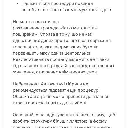
Пацієнт після процедури повинен
перебувати в спокої як мінімум кілька днів.
Не можна сказати, що
розхвалений громадськістю метод став
поширеним. Справа в тому, що немає
однозначних даних про те, що після обрізання
головної коли вага сформованих бутонів
перевищить масу однієї центральної.
Результативність процесу залежить не тільки
від правильності зрізу, а й від сорту, освітлення і
живлення, створених кліматичних умов.
Небезпечно! Автоквітучі гібриди не
рекомендується піддавати цій процедурі.
Обрізка автоцвітів може привести до значної
втрати врожаю і навіть до загибелі.
Основний сенс підрізування полягає в тому, щоб
зробити структуру більш гіллястою, а форму
пишною. Після кожного втручання вага шишок