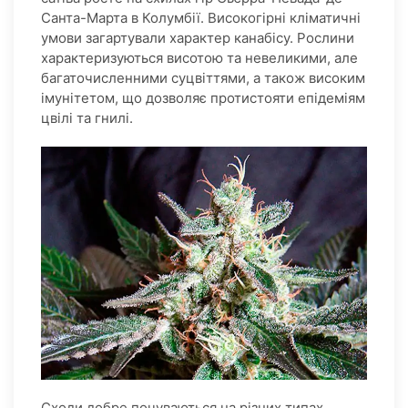
Санта-Марта в Колумбії. Високогірні кліматичні
умови загартували характер канабісу. Рослини
характеризуються висотою та невеликими, але
багаточисленними суцвіттями, а також високим
імунітетом, що дозволяє протистояти епідеміям
цвілі та гнилі.
Сходи добре почуваються на різних типах