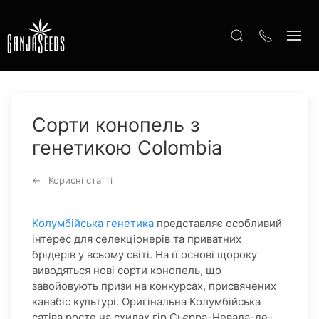
Сорти конопель з
генетикою Colombia
Корисні статті
Колумбійська генетика
представляє особливий
інтерес для селекціонерів та приватних
брідерів у всьому світі. На її основі щороку
виводяться нові сорти конопель, що
завойовують призи на конкурсах, присвячених
канабіс культурі. Оригінальна Колумбійська
сатіва росте на схилах гір Сьєрра-Невада-де-