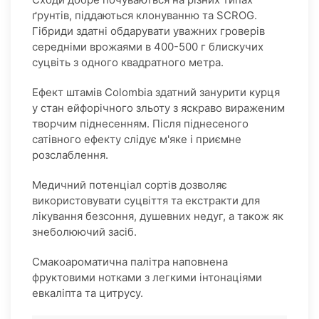
ґрунтів, піддаються клонуванню та SCROG.
Гібриди здатні обдарувати уважних гроверів
середніми врожаями в 400-500 г блискучих
суцвіть з одного квадратного метра.
Ефект штамів Colombia здатний занурити курця
у стан ейфорічного зльоту з яскраво вираженим
творчим піднесенням. Після піднесеного
сатівного ефекту слідує м'яке і приємне
розслаблення.
Медичний потенціал сортів дозволяє
використовувати суцвіття та екстракти для
лікування безсоння, душевних недуг, а також як
знеболюючий засіб.
Смакоароматична палітра наповнена
фруктовими нотками з легкими інтонаціями
евкаліпта та цитрусу.