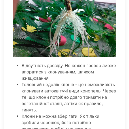
Відсутність досвіду. Не кожен гровер зможе
впоратися з клонуванням, шляхом
живцювання.
Головний недолік клонів - це неможливість
клонувати автоквітучі види конопель. Через
те, що клони потрібно довго тримати на
вегетаційної стадії, автіки як правило,
гинуть.
Клони не можна зберігати. Як тільки
зробили черешок, його потрібно
висаджувати, щоб він не загинув.