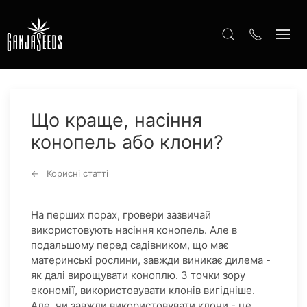
Що краще, насіння
конопель або клони?
Корисні статті
На перших порах, гровери зазвичай
використовують насіння конопель. Але в
подальшому перед садівником, що має
материнські рослини, завжди виникає дилема -
як далі вирощувати коноплю. З точки зору
економії, використовувати клонів вигідніше.
Але, чи завжди використовувати клони - це