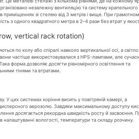
. Це металеві стелажі з кількома рівнями, де на кожному яр
організовано незалежну вентиляцію та систему крапельного
в приміщеннях зі стелею від 3 метрів і вище. При грамотно
сть з одного квадратного метра в 2–4 рази без втрат у якост
w, vertical rack rotation)
ться по колу або спіралі навколо вертикальної осі, а світло
е вони частіше використовувалися з HPS-лампами, але сучасн
 Така форма дозволяє досягти рівномірного освітлення та
ьними тінями та втратами.
. У цих системах коріння висить у повітряній камері, а
одисперсного аерозолю. Завдяки максимальному доступу ки
лення досягається рекордна швидкість росту й засвоєння. 
в налаштуванні вологості, температури та складу розчину.