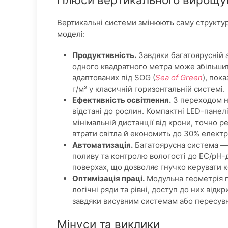
Вертикальні системи змінюють саму структур
моделі:
Продуктивність.
Завдяки багатоярусній 
одного квадратного метра може збільшити
адаптованих під SOG (
Sea of Green
), пок
г/м² у класичній горизонтальній системі.
Ефективність освітлення.
З переходом н
відстані до рослин. Компактні LED-пане
мінімальній дистанції від крони, точно 
втрати світла й економить до 30% електр
Автоматизація.
Багатоярусна система — ч
поливу та контролю вологості до EC/pH-д
поверхах, що дозволяє гнучко керувати
Оптимізація праці.
Модульна геометрія п
логічні ряди та рівні, доступ до них відк
завдяки висувним системам або пересув
Мінуси та виклики