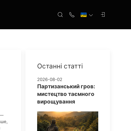
Останні статті
2026-08-02
Партизанський гров:
мистецтво таємного
вирощування
 —
ьше,
я