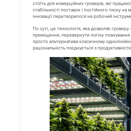
стоїть для комерційних гроверів, які працюю
стабільності поставок і постійного тиску на
інновації перетворилося на робочий інструме
По суті, це технологія, яка дозволяє гровер
приміщення, перевернути логіку планування т
просто альтернатива класичному однолінійно
раціональність поєднується з продуктивніст