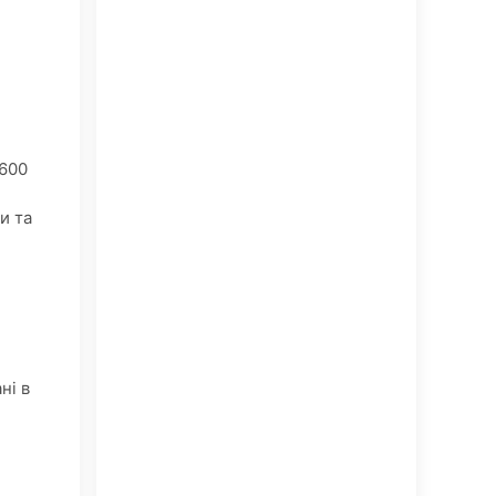
600
и та
ні в