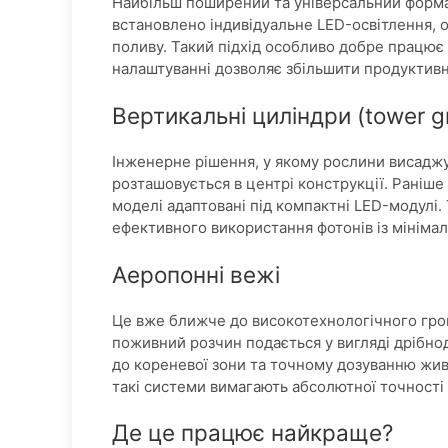
Найбільш поширений та універсальний формат
встановлено індивідуальне LED-освітлення, 
поливу. Такий підхід особливо добре працює 
налаштуванні дозволяє збільшити продуктивні
Вертикальні циліндри (tower gro
Інженерне рішення, у якому рослини висаджую
розташовується в центрі конструкції. Раніш
моделі адаптовані під компактні LED-модулі.
ефективного використання фотонів із мінімал
Аеропонні вежі
Це вже ближче до високотехнологічного грову
поживний розчин подається у вигляді дрібн
до кореневої зони та точному дозуванню жив
такі системи вимагають абсолютної точності 
Де це працює найкраще?