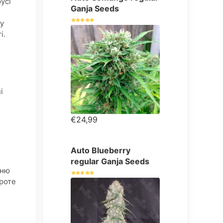
усі
Ganja Seeds
му
і.
і
€24,99
Auto Blueberry
regular Ganja Seeds
сню
Проте