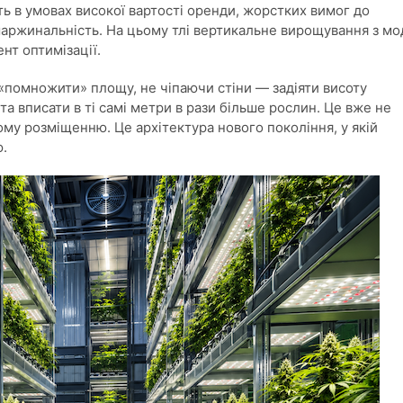
ть в умовах високої вартості оренди, жорстких вимог до
 маржинальність. На цьому тлі вертикальне вирощування з мо
нт оптимізації.
у «помножити» площу, не чіпаючи стіни — задіяти висоту
а вписати в ті самі метри в рази більше рослин. Це вже не
му розміщенню. Це архітектура нового покоління, у якій
ю.