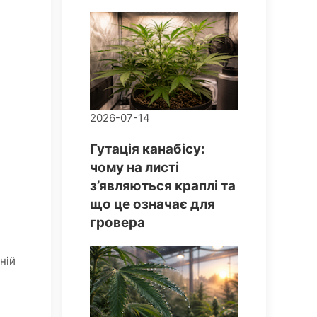
2026-07-14
Гутація канабісу:
чому на листі
з’являються краплі та
що це означає для
гровера
ній