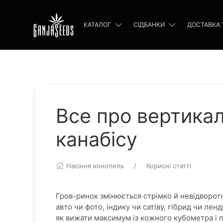
КАТАЛОГ
СІДБАНКИ
ДОСТАВКА 
Все про вертика
канабісу
Насіння конопель
Корисні статті
Гров-ринок змінюється стрімко й невідворо
авто чи фото, індику чи сатіву, гібрид чи ле
як вижати максимум із кожного кубометра і п