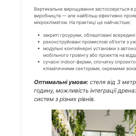
Вертикальне вирощування застосовується в 
виробництв — але найбільш ефективно прояв
мікрокліматом. На практиці це найчастіше:
закриті гроуруми, облаштовані всередині
реконструйовані промислові об'єкти з 
модульні контейнерні установки з авто
мобільного гровінгу або проектів на відд
сучасні indoor-ферми, спочатку спроекто
кліматичними секторами, окремими зона
Оптимальні умови:
стеля від 3 метр
годину, можливість інтеграції дрен
систем з різних рівнів.