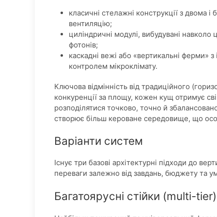
класичні стелажні конструкції з двома і 
вентиляцію;
циліндричні модулі, вибудувані навколо 
фотонів;
каскадні вежі або «вертикальні ферми» 
контролем мікроклімату.
Ключова відмінність від традиційного (гориз
конкуренції за площу, кожен кущ отримує свій
розподілятися точково, точно й збалансовано.
створює більш кероване середовище, що осо
Варіанти систем
Існує три базові архітектурні підходи до вер
переваги залежно від завдань, бюджету та у
Багатоярусні стійки (multi-tier)