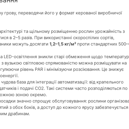
у грову, переводячи його у формат керованої виробничої
архітектурі та щільному розміщенню рослин урожайність з
ся в 2–5 разів. При використанні скороспілих сортів,
азники можуть досягати
1,2–1,5 кг/м²
проти стандартних 500–
а LED-освітлення зникли старі обмеження щодо температур
лі з вузькою світловою спрямованістю можна розміщувати на
регулюючи рівень PAR і мінімізуючи розсіювання. Це знижує
оенергії.
удова база для інтеграції автоматизації: від крапельного
атчиків і подачі
CO2
. Такі системи часто розподіляються по
 кожною зоною окремо.
осадки значно спрощує обслуговування: рослини організова
ритий з обох боків, а доступ до кожного ярусу забезпечується
ним драбинам.