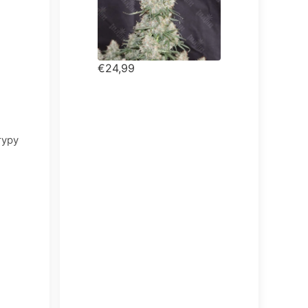
€24,99
туру