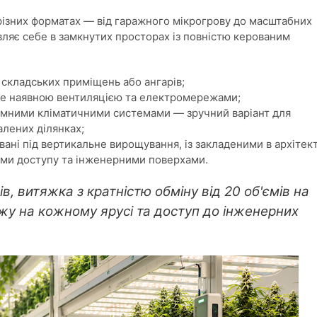
різних форматах — від гаражного мікрогрову до масштабних
ляє себе в замкнутих просторах із повністю керованим
 складських приміщень або ангарів;
уже наявною вентиляцією та електромережами;
номними кліматичними системами — зручний варіант для
алених ділянках;
вані під вертикальне вирощування, із закладеними в архітек
ми доступу та інженерними поверхами.
ів, витяжка з кратністю обміну від 20 об'ємів на
ажу на кожному ярусі та доступ до інженерних