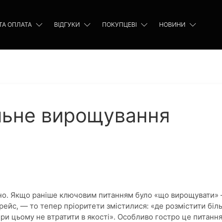
ТА ОПЛАТА
ВІДГУКИ
ПОКУПЦЕВІ
НОВИНИ
льне вирощування
тно. Якщо раніше ключовим питанням було «що вирощувати»
ндрейс, — то тепер пріоритети змістилися: «де розмістити біл
ри цьому не втратити в якості». Особливо гостро це питанн