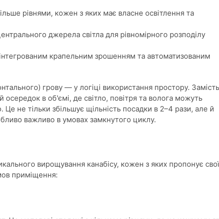
більше рівнями, кожен з яких має власне освітлення та
центрального джерела світла для рівномірного розподілу
з інтегрованим крапельним зрошенням та автоматизованим
онтального) грову — у логіці використання простору. Заміст
 осередок в об'ємі, де світло, повітря та волога можуть
 Це не тільки збільшує щільність посадки в 2–4 рази, але й
бливо важливо в умовах замкнутого циклу.
тикального вирощування канабісу, кожен з яких пропонує сво
мов приміщення: