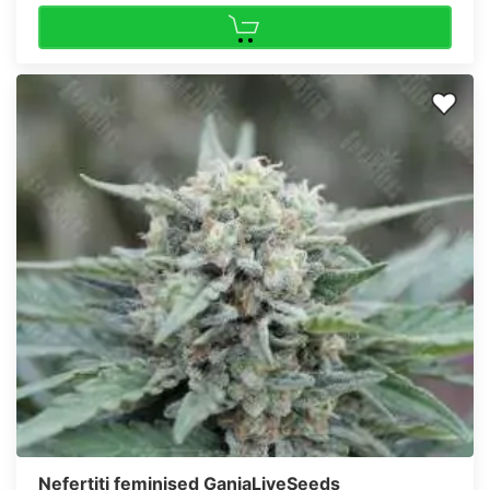
Nefertiti feminised GanjaLiveSeeds