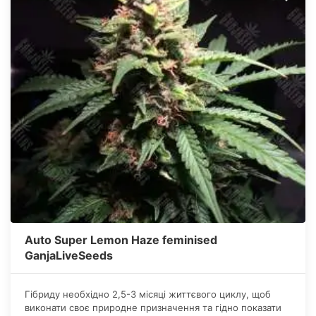
Auto Super Lemon Haze feminised
GanjaLiveSeeds
Гібриду необхідно 2,5-3 місяці життєвого циклу, щоб
виконати своє природне призначення та гідно показати