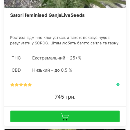
Satori feminised GanjaLiveSeeds
Ростиха відмінно клонується, а також показує чудові
результати у SCROG. Штам любить багато світла та гарну
вентиляцію. Завдяки невибагливості рослини, замовити
насіння конопель цього стрейну можна для першого
THC
Екстремальний – 25+%
грова.
CBD
Низький – до 0,5 %
745 грн.