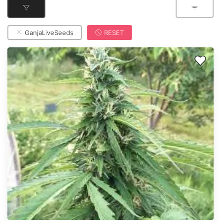
GanjaLiveSeeds
RESET