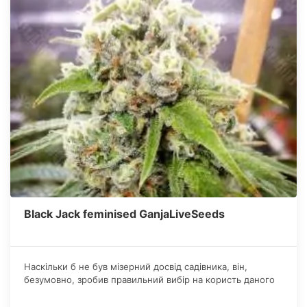
Black Jack feminised GanjaLiveSeeds
Наскільки б не був мізерний досвід садівника, він,
безумовно, зробив правильний вибір на користь даного
сорту канабісу. Схожість близька до стовідсоткової,
виростають виключно жіночі особини, вимог догляду