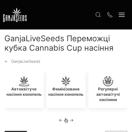
GanjaLiveSeeds Переможці
кубка Cannabis Cup насіння
GanjaLiveSeeds
Автоквітуче
Фемінізоване
Регулярні
насіння конопель
насіння конопель
автоквітучі
насінини
←
→