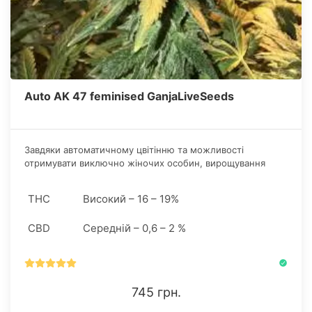
Auto AK 47 feminised GanjaLiveSeeds
Завдяки автоматичному цвітінню та можливості
отримувати виключно жіночих особин, вирощування
марихуани відбувається відносно легко навіть за
відсутності певних навичок рослинництва.
THC
Високий – 16 – 19%
CBD
Середній – 0,6 – 2 %
745 грн.