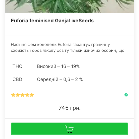
Euforia feminised GanjaLiveSeeds
Насіння фем конопель Euforia гарантує граничну
схожість і обов'язкову освіту тільки жіночих особин, що
не може не тішити дебютантів грова.
THC
Високий – 16 – 19%
CBD
Середній – 0,6 – 2 %
745 грн.