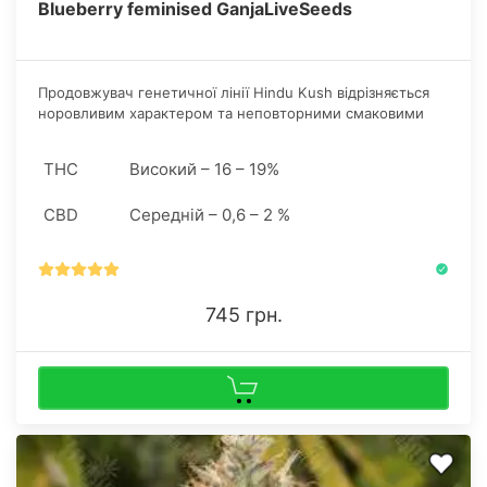
Blueberry feminised GanjaLiveSeeds
Продовжувач генетичної лінії Hindu Kush відрізняється
норовливим характером та неповторними смаковими
особливостями. Замовити насіння конопель Blueberry
feminised зручно та легко в інтернет-магазині
THC
Високий – 16 – 19%
GanjaSeeds.
CBD
Середній – 0,6 – 2 %
745 грн.