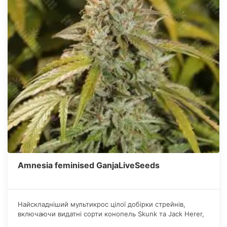
Amnesia feminised GanjaLiveSeeds
Найскладніший мультикрос цілої добірки стрейнів,
включаючи видатні сорти конопель Skunk та Jack Herer,
призвів до створення унікального гібрида.