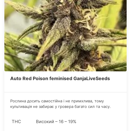
Auto Red Poison feminised GanjaLiveSeeds
Рослина досить самостійна і не примхлива, тому
культивація не забирає у гровера багато сил та часу.
Достатньо опустити насіння канабісу в землю і проявити
мінімум турботи, все інше зробить чудова генетика.
THC
Високий – 16 – 19%