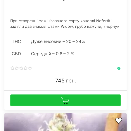
При створенні фемінізованого сорту коноплі Nefertiti
задіяли два знакові штами Widow, грубо кажучи, «чорну»
та «білу» версії. Бридери проробили колосальну роботу з
схрещування штамів.
THC
Дуже високий – 20 – 24%
CBD
Середній – 0,6 – 2 %
745 грн.