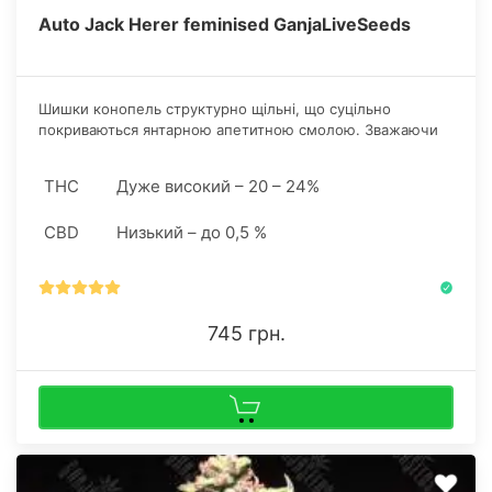
Auto Jack Herer feminised GanjaLiveSeeds
Шишки конопель структурно щільні, що суцільно
покриваються янтарною апетитною смолою. Зважаючи
на незначні габарити, оптимальна культивація в
замкнутих просторах, а при належному догляді і у
THC
Дуже високий – 20 – 24%
відкритому грунті.
CBD
Низький – до 0,5 %
745 грн.