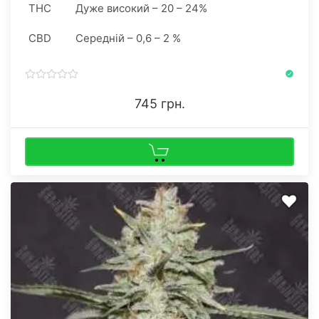
THC
Дуже високий – 20 – 24%
щонайменше – чого ще бажати.
CBD
Середній – 0,6 – 2 %
745 грн.