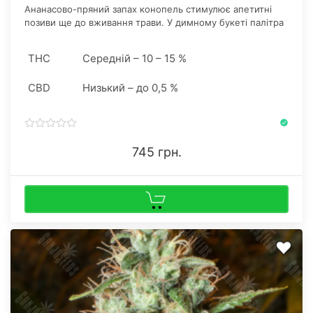
Ананасово-пряний запах конопель стимулює апетитні
позиви ще до вживання трави. У димному букеті палітра
доповнюється різноплановою гамою цитрусу та
екзотичних фруктів.
THC
Середній – 10 – 15 %
CBD
Низький – до 0,5 %
745 грн.