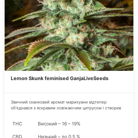
Lemon Skunk feminised GanjaLiveSeeds
Звичний сканковий аромат марихуани відтепер
об'єднався з яскравим освіжаючим цитрусом і створив
абсолютно новий напрямок гурманіки. Вплив на курця
типово енергійний.
THC
Високий – 16 – 19%
CBD
Низький – до 0,5 %