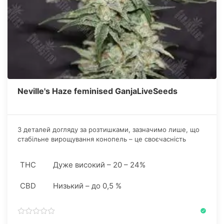
Neville's Haze feminised GanjaLiveSeeds
З деталей догляду за розтишками, зазначимо лише, що
стабільне вирощування конопель – це своєчасність
внесення добрив та регулярний полив. Щонайменше,
забезпечення достатньої кількості світла.
THC
Дуже високий – 20 – 24%
CBD
Низький – до 0,5 %