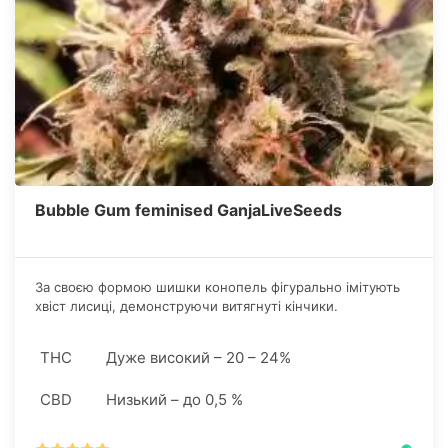
Bubble Gum feminised GanjaLiveSeeds
За своєю формою шишки конопель фігурально імітують
хвіст лисиці, демонструючи витягнуті кінчики.
Наливаються суцвіття смолою переконливо, рятує тільки
міцність стебел, що цілком витримують подібні
THC
Дуже високий – 20 – 24%
навантаження.
CBD
Низький – до 0,5 %