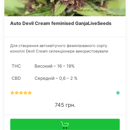
Auto Devil Cream feminised GanjaLiveSeeds
Для створення автоквітучого фемінізованого сорту
коноплі Devil Cream селекціонери використовували
індично-сативні фенотипи: Dark Devil з пурпуровим
відливом та оригінальний сорт Black Cream.
THC
Високий – 16 – 19%
CBD
Середній – 0,6 – 2 %
745 грн.