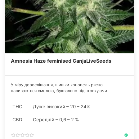
Amnesia Haze feminised GanjaLiveSeeds
У міру дорослішання, шишки конопель рясно
наливаються смолою, буквально підштовхуючи
конопляра випробувати свою працю раніше терміну.
Культура добре почувається в закритих приміщеннях, на
THC
Дуже високий – 20 – 24%
відкритих грядках і в оранжереях.
CBD
Середній – 0,6 – 2 %