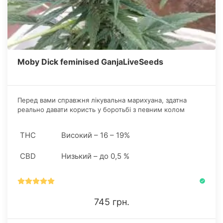
Moby Dick feminised GanjaLiveSeeds
Перед вами справжня лікувальна марихуана, здатна
реально давати користь у боротьбі з певним колом
психічних розладів. З базових можливостей ганджі
відзначається звільнення від депресії, апатії.
THC
Високий – 16 – 19%
CBD
Низький – до 0,5 %
745 грн.