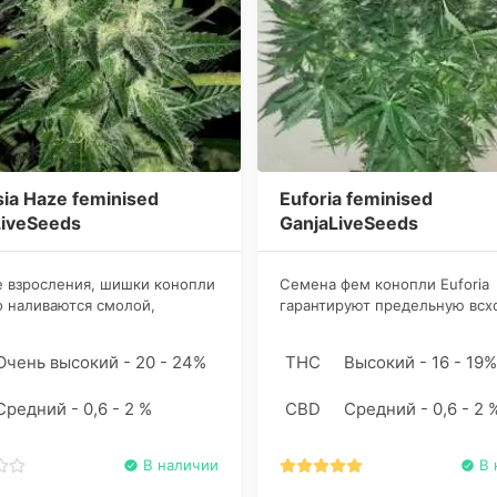
ia Haze feminised
Euforia feminised
LiveSeeds
GanjaLiveSeeds
 взросления, шишки конопли
Семена фем конопли Euforia
 наливаются смолой,
гарантируют предельную всх
но подталкивая коноплевода
и обязательное образование 
ать свои труды раньше
женских особей, что не може
Очень высокий - 20 - 24%
THC
Высокий - 16 - 19%
Культура хорошо себя
радовать дебютантов грова.
 в закрытых помещениях, на
Средний - 0,6 - 2 %
CBD
Средний - 0,6 - 2 
х грядках и в оранжереях.
В наличии
В 