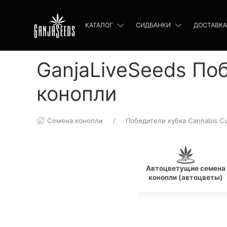
КАТАЛОГ
СИДБАНКИ
ДОСТАВКА
GanjaLiveSeeds По
конопли
Семена конопли
Победители кубка Cannabis C
Автоцветущие семена
конопли (автоцветы)