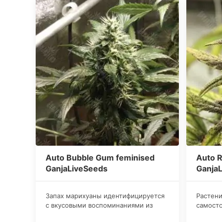
Auto Bubble Gum feminised
Auto R
GanjaLiveSeeds
Ganja
Запах марихуаны идентифицируется
Растени
с вкусовыми воспоминаниями из
самосто
детства, когда ягодно-фруктовая
поэтому