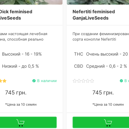
ick feminised
Nefertiti feminised
LiveSeeds
GanjaLiveSeeds
ами настоящая лечебная
При создании феминизирован
на, способная реально
сорта конопли Nefertiti
ть пользу в борьбе с
задействовали два знаковых
ленным кругом психических
Widow, грубо говоря, «черну
Высокий - 16 - 19%
THC
Очень высокий - 20
йств. Из базовых
«белую» версии. Бридеры пр
ностей ганджи отмечается
колоссальную работу по
Низкий - до 0,5 %
CBD
Средний - 0,6 - 2 %
ние от депрессии, апатии.
скрещиванию штаммов.
В наличии
В 
745 грн.
745 грн.
*Цена за 10 семян
*Цена за 10 семян