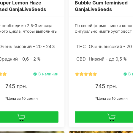
Super Lemon Haze
Bubble Gum feminised
sed GanjaLiveSeeds
GanjaLiveSeeds
 необходимо 2,5-3 месяца
По своей форме шишки коно
ого цикла, чтобы выполнить
фигурально имитируют хвост
иродное предназначение и
лисицы, демонстрируя вытян
о показать себя на харвесте.
кончики. Наливаются соцвет
Очень высокий - 20 - 24%
THC
Очень высокий - 20
время семена каннабиса
смолой внушительно, спасает
аются в красивые высокие
крепость стеблей, вполне
Средний - 0,6 - 2 %
CBD
Низкий - до 0,5 %
 ветвистой структурой и
выдерживающих подобные на
идными острыми листьями.
В наличии
В 
745 грн.
745 грн.
*Цена за 10 семян
*Цена за 10 семян