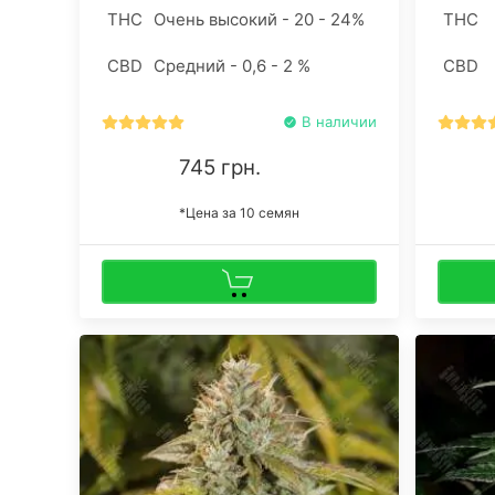
жевательная резинка была главным
гровера
THC
Очень высокий - 20 - 24%
THC
объектом желания.
Достато
каннаби
CBD
Средний - 0,6 - 2 %
CBD
минимум
сделает
В наличии
745 грн.
*Цена за 10 семян