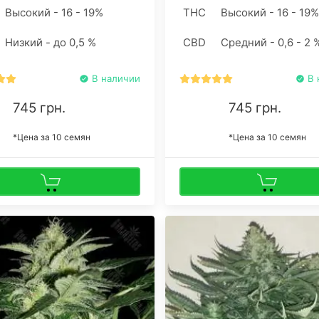
 много сил и времени.
выращивание марихуаны про
Высокий - 16 - 19%
THC
Высокий - 16 - 19%
чно опустить семена
относительно легко даже пр
са в землю и проявить
отсутствии определенных на
Низкий - до 0,5 %
CBD
Средний - 0,6 - 2 
 заботы, все остальное
растениеводства.
 отличная генетика.
В наличии
В 
745 грн.
745 грн.
*Цена за 10 семян
*Цена за 10 семян