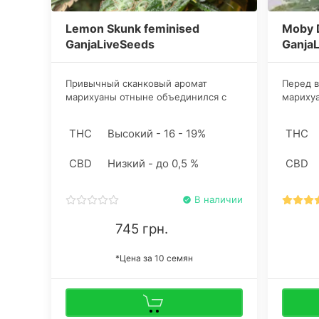
Lemon Skunk feminised
Moby D
GanjaLiveSeeds
Ganja
Привычный сканковый аромат
Перед в
марихуаны отныне объединился с
марихуа
освежающим ярким цитрусом и
приноси
создал абсолютно новое
опреде
THC
Высокий - 16 - 19%
THC
направление гурманики.
расстро
Воздействие на курильщика типично
возмож
CBD
Низкий - до 0,5 %
CBD
энергичное.
избавле
В наличии
745 грн.
*Цена за 10 семян