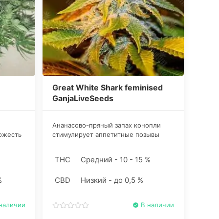
Great White Shark feminised
GanjaLiveSeeds
Ананасово-пряный запах конопли
ожесть
стимулирует аппетитные позывы
только
еще до употребления травы. В
т не
дымном букете палитра дополняется
THC
Средний - 10 - 15 %
разноплановой гаммой цитруса и
экзотических фруктов.
%
CBD
Низкий - до 0,5 %
наличии
В наличии