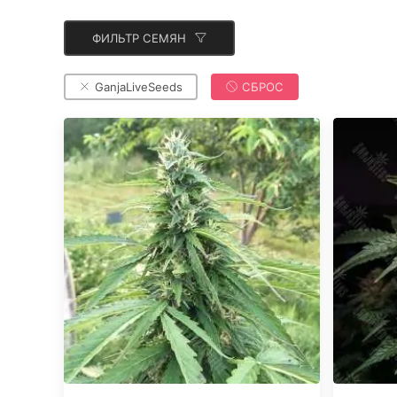
ФИЛЬТР СЕМЯН
GanjaLiveSeeds
СБРОС