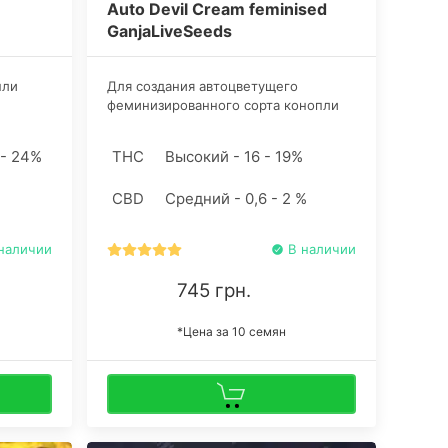
Auto Devil Cream feminised
GanjaLiveSeeds
пли
Для создания автоцветущего
феминизированного сорта конопли
утые
Devil Cream селекционеры
ия
использовали индично-сативные
 - 24%
THC
Высокий - 16 - 19%
 только
фенотипы: Dark Devil с пурпурным
отливом и оригинальный сорт Black
CBD
Средний - 0,6 - 2 %
грузки.
Cream.
наличии
В наличии
745 грн.
*Цена за 10 семян