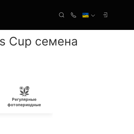
is Cup семена
Регулярные
Новичкам
По
фотопериодные