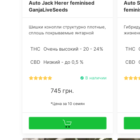
Auto Jack Herer feminised
Auto 
GanjaLiveSeeds
femini
Шишки конопли структурно плотные,
Гибриду
сплошь покрываемые янтарной
жизненн
аппетитной смолой. Ввиду
свое пр
незначительных габаритов,
достойн
THC
Очень высокий - 20 - 24%
THC
оптимальна культивация в замкнутых
За это 
пространствах, а при должном уходе
превращ
CBD
Низкий - до 0,5 %
CBD
и в открытом грунте.
кусты с
копьев
В наличии
745 грн.
*Цена за 10 семян