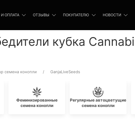
 И ОПЛАТА
ОТЗЫВЫ
ПОКУПАТЕЛЮ
НОВОСТИ
бедители кубка Cannab
up семена конопли
GanjaLiveSeeds
Феминизированные
Регулярные автоцветущие
семена конопли
семена конопли