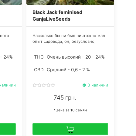
Black Jack feminised
GanjaLiveSeeds
ного
Насколько бы ни был ничтожно мал
опыт садовода, он, безусловно,
 штамма
сделал правильный выбор в пользу
ю» и
данного сорта каннабиса. Всхожесть
 - 24%
THC
Очень высокий - 20 - 24%
оделали
близка к стопроцентной, вырастают
исключительно женские особи,
CBD
Средний - 0,6 - 2 %
требований по уходу самый
минимум – чего еще желать.
наличии
В наличии
745 грн.
*Цена за 10 семян