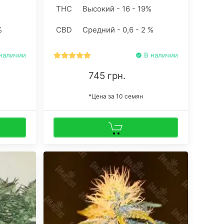
ходит
вкусовыми особенностями. Заказать
THC
Высокий - 16 - 19%
и
семена конопли Blueberry feminised
выков
удобно и легко в интернет-магазине
%
CBD
Средний - 0,6 - 2 %
GanjaSeeds.
наличии
В наличии
745 грн.
*Цена за 10 семян