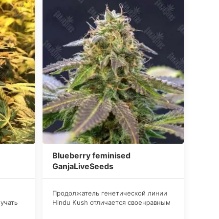
Blueberry feminised
GanjaLiveSeeds
Продолжатель генетической линии
учать
Hindu Kush отличается своенравным
ей,
характером и неповторимыми