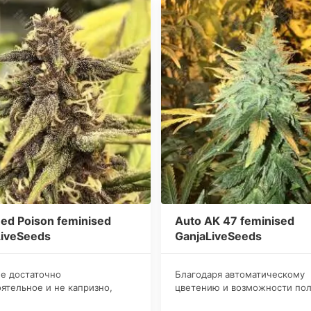
ed Poison feminised
Auto AK 47 feminised
LiveSeeds
GanjaLiveSeeds
е достаточно
Благодаря автоматическому
ятельное и не капризно,
цветению и возможности пол
 культивация не отнимает у
исключительно женских особ