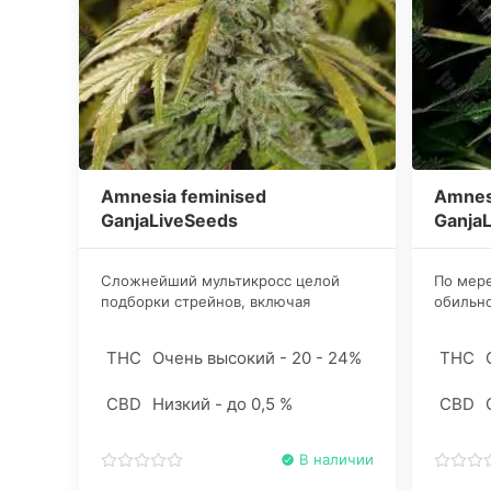
Amnesia feminised
Amnes
GanjaLiveSeeds
Ganja
Сложнейший мультикросс целой
По мере
подборки стрейнов, включая
обильно
выдающиеся сорта конопли Skunk и
букваль
Jack Herer, привел к созданию
опробов
THC
Очень высокий - 20 - 24%
THC
уникального гибрида.
срока. 
ощущает
CBD
Низкий - до 0,5 %
CBD
открыты
В наличии