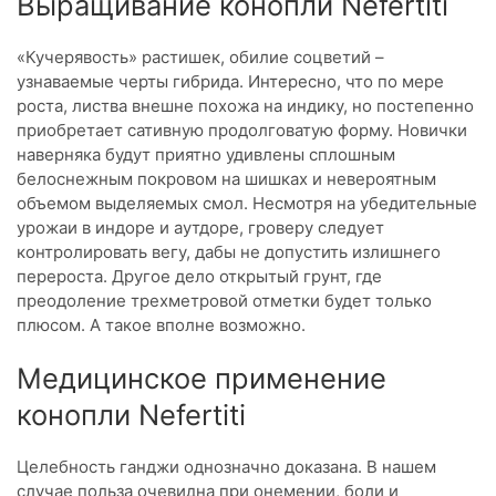
Выращивание конопли Nefertiti
«Кучерявость» растишек, обилие соцветий –
узнаваемые черты гибрида. Интересно, что по мере
роста, листва внешне похожа на индику, но постепенно
приобретает сативную продолговатую форму. Новички
наверняка будут приятно удивлены сплошным
белоснежным покровом на шишках и невероятным
объемом выделяемых смол. Несмотря на убедительные
урожаи в индоре и аутдоре, гроверу следует
контролировать вегу, дабы не допустить излишнего
перероста. Другое дело открытый грунт, где
преодоление трехметровой отметки будет только
плюсом. А такое вполне возможно.
Медицинское применение
конопли Nefertiti
Целебность ганджи однозначно доказана. В нашем
случае польза очевидна при онемении, боли и