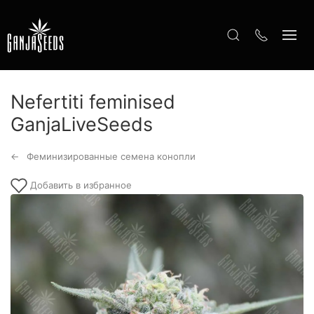
Nefertiti feminised
GanjaLiveSeeds
Феминизированные семена конопли
Добавить в избранное