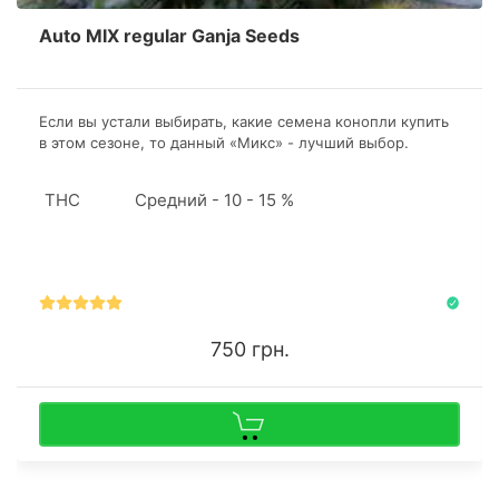
Auto MIX regular Ganja Seeds
Если вы устали выбирать, какие семена конопли купить
в этом сезоне, то данный «Микс» - лучший выбор.
Приступив к культивации данного «ассорти», опытный
коноплевод сможет применить на практике весь
THC
Средний - 10 - 15 %
имеющийся опыт, а начинающий ботаник проверит свои
силы и знания.
750 грн.