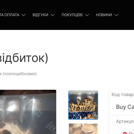
ТА ОПЛАТА
ВІДГУКИ
ПОКУПЦЕВІ
НОВИНИ
ідбиток)
в (псилоцибінових)
Код товар
Buy Ca
Артикул
Ou