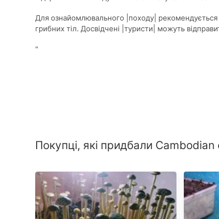
Для ознайомлювального |походу| рекомендується д
грибних тіл. Досвідчені |туристи| можуть відправит
"
Покупці, які придбали Cambodian 