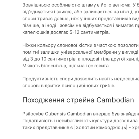
Зовнішньою особливістю штаму є його велюма. У б
від'єднується і зникає, або залишається на ніжці, 
спори триває довше, ніж у інших представників в
пізніше, а іноді і зовсім не відбувається і вимагає
капелюшків досягає 5-12 сантиметрів.
Ніжки кольору слонової кістки з часткою позолоти
помітні залишки універсальної мембрани у вигляді
від 3 до 10 сантиметрів, а плодові тіла другої хвил
М'якоть білосніжна, щільна і соковита.
Продуктивність спори дозволить навіть недосвідч
спорові відбитки псилоцибінових грибів.
Походження стрейна Cambodian
Psilocybe Cubensis Cambodian вперше був знайд
Податливість і невибагливість культури дозволила в
таких представників є |Золотий камбоджієць| - хр