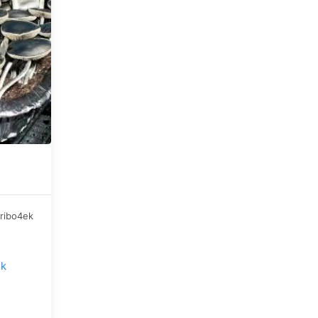
ribo4ek
 Причин
ові
ek
ове,