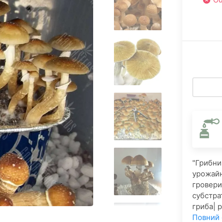
"Грибни
урожайн
гровери
субстра
гриба| 
Повний