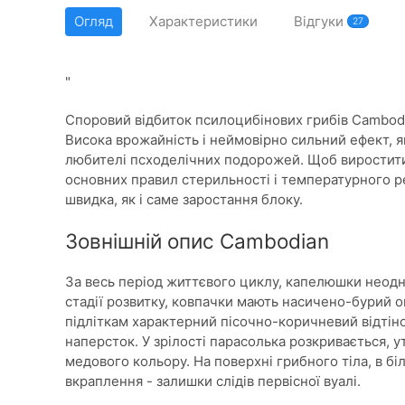
Огляд
Характеристики
Відгуки
27
"
Споровий відбиток псилоцибінових грибів Cambodi
Висока врожайність і неймовірно сильний ефект, я
любителі псходелічних подорожей. Щоб виростит
основних правил стерильності і температурного р
швидка, як і саме заростання блоку.
Зовнішній опис Cambodian
За весь період життєвого циклу, капелюшки неодн
стадії розвитку, ковпачки мають насичено-бурий о
підліткам характерний пісочно-коричневий відтін
наперсток. У зрілості парасолька розкривається,
медового кольору. На поверхні грибного тіла, в біль
вкраплення - залишки слідів первісної вуалі.