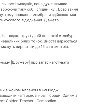
ільшості випадків, вона дуже швидко
утворюючи таку собі |спідничку|. Дозрівання
иду, тому опадання мембрани здійснюється
 примусового від'єднання. Діаметр
. На гладкоструктурній поверхні стовбурів
 невеликих білих точок. Висота варіюється
і, можуть виростати до 15 сантиметрів.
еному |Шрумеру| про запас наготувати
ений Джоном Алленом в Камбоджі.
иводити на її основі нові гібриди. Одним з
ест Golden Teacher і Cambodian.