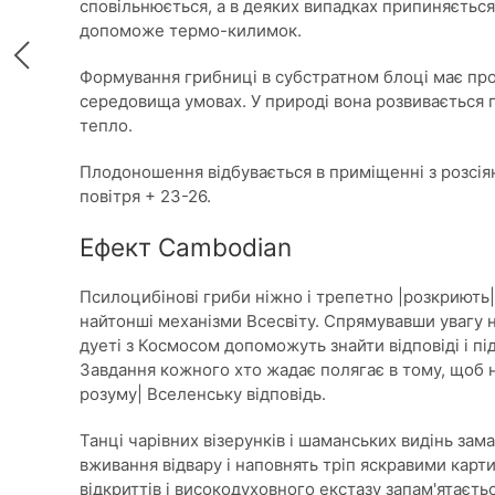
сповільнюється, а в деяких випадках припиняється
допоможе термо-килимок.
Формування грибниці в субстратном блоці має пр
середовища умовах. У природі вона розвивається п
тепло.
Плодоношення відбувається в приміщенні з розсія
повітря + 23-26.
Ефект Cambodian
Псилоцибінові гриби ніжно і трепетно |розкриють|
найтонші механізми Всесвіту. Спрямувавши увагу 
дуеті з Космосом допоможуть знайти відповіді і п
Завдання кожного хто жадає полягає в тому, щоб н
розуму| Вселенську відповідь.
Танці чарівних візерунків і шаманських видінь зама
вживання відвару і наповнять тріп яскравими карт
відкриттів і високодуховного екстазу запам'ятаєтьс