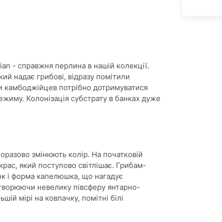
an - справжня перлина в нашій колекції.
кий надає грибові, відразу помітили
и камбоджійцев потрібно дотримуватися
ежиму. Колонізація субстрату в банках дуже
оразово змінюють колір. На початковій
крас, який поступово світлішає. Грибам-
ок і форма капелюшка, що нагадує
 утворюючи невелику півсферу янтарно-
шій мірі на ковпачку, помітні білі