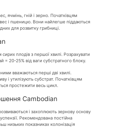
, ячмінь, гній і зерно. Початківцям
вес і пшеницю. Вони найлегше піддаються
ідних для розвитку грибниці.
an
 сирих плодів з першої хвилі. Розрахувати
 = 20-25% від ваги субстратного блоку.
ними вважаються перші дві хвилі.
ву і утилізують субстрат. Початківцям
ться простежити весь цикл.
ношення Cambodian
розвиваються і захоплюють зернову основу
суспензії. Рекомендована постійна
льш низьких показниках колонізація