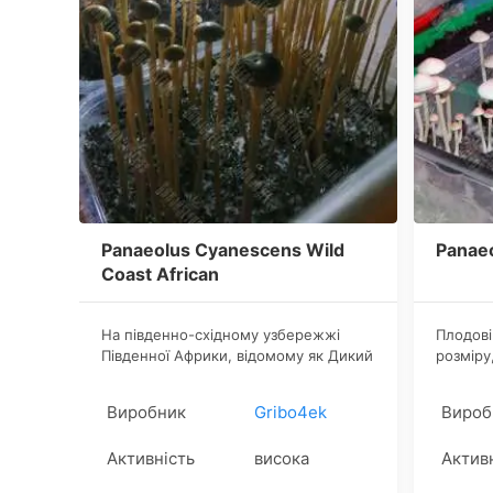
Panaeolus Cyanescens Wild
Panaeo
Coast African
На південно-східному узбережжі
Плодові
Південної Африки, відомому як Дикий
розміру
Берег (Wild Coast), приховується
немає р
щось, здатне відкрити двері до світу
високій
Виробник
Gribo4ek
Вироб
психоделічних фарб і глибин.
тривало
неймові
Активність
висока
Актив
чарівних