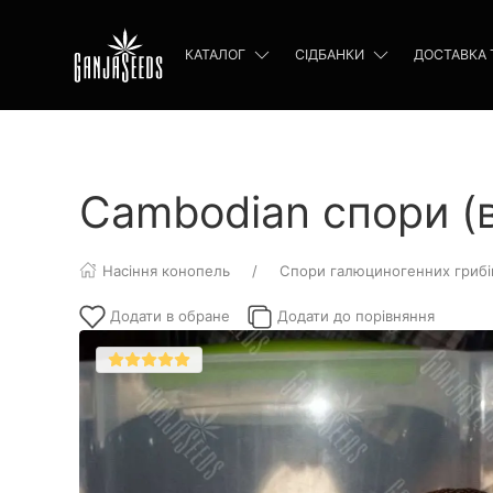
КАТАЛОГ
СІДБАНКИ
ДОСТАВКА 
Cambodian спори (в
Насіння конопель
Спори галюциногенних грибі
Додати в обране
Додати до порівняння