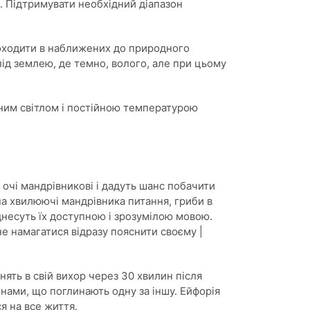
. Підтримувати необхідний діапазон
оходити в наближених до природного
ід землею, де темно, волого, але при цьому
ним світлом і постійною температурою
 очі мандрівникові і дадуть шанс побачити
на хвилюючі мандрівника питання, гриби в
іднесуть їх доступною і зрозумілою мовою.
е намагатися відразу пояснити своєму |
нять в свій вихор через 30 хвилин після
инами, що поглинають одну за іншу. Ейфорія
я на все життя.