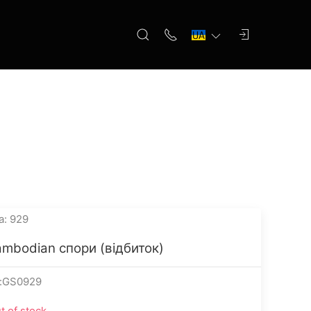
а: 929
mbodian спори (відбиток)
:GS0929
t of stock