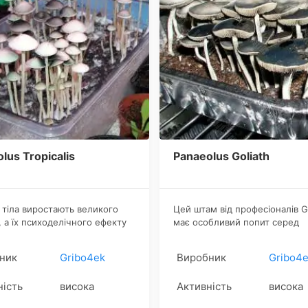
lus Tropicalis
Panaeolus Goliath
 тіла виростають великого
Цей штам від професіоналів G
, а їх психоделічного ефекту
має особливий попит серед
івних в Природі. Завдяки
шанувальників етноботаніки.
 врожайності, яскравого і
тому кілька. Наприклад, спор
ник
Gribo4ek
Виробник
Gribo4
го польоту, штам знайшов
відбитки цікавлять знавців, які
рну популярність у любителів
вирішили випробувати щось н
ність
висока
Активність
висока
 грибів.
неординарне.