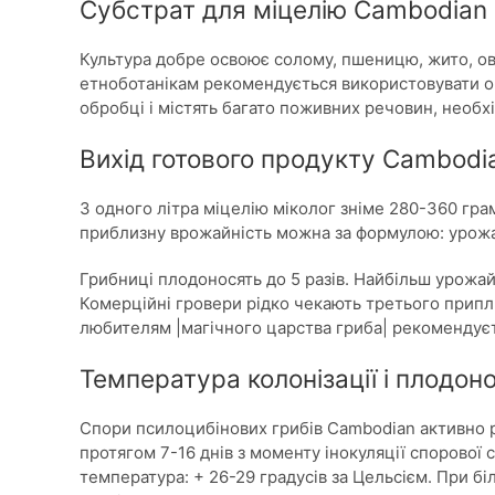
Субстрат для міцелію Cambodian
Культура добре освоює солому, пшеницю, жито, овес
етноботанікам рекомендується використовувати о
обробці і містять багато поживних речовин, необх
Вихід готового продукту Cambodi
З одного літра міцелію міколог зніме 280-360 грам
приблизну врожайність можна за формулою: урожай
Грибниці плодоносять до 5 разів. Найбільш урожай
Комерційні гровери рідко чекають третього припли
любителям |магічного царства гриба| рекомендує
Температура колонізації і плодо
Спори псилоцибінових грибів Cambodian активно 
протягом 7-16 днів з моменту інокуляції спорової 
температура: + 26-29 градусів за Цельсієм. При бі