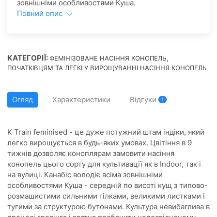
зовнішніми особливостями Куша.
Повний опис
КАТЕГОРІЇ:
,
ФЕМІНІЗОВАНЕ НАСІННЯ КОНОПЕЛЬ
ПОЧАТКІВЦЯМ ТА ЛЕГКІ У ВИРОЩУВАННІ НАСІННЯ КОНОПЕЛЬ
Огляд
Характеристики
Відгуки
1
K-Train feminised - це дуже потужний штам індіки, який
легко вирощується в будь-яких умовах. Цвітіння в 9
тижнів дозволяє коноплярам замовити насіння
конопель цього сорту для культивації як в Indoor, так і
на вулиці. Канабіс володіє всіма зовнішніми
особливостями Куша - середній по висоті кущ з типово-
розмашистими сильними гілками, великими листками і
тугими за структурою бутонами. Культура невибаглива в