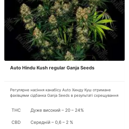
Auto Hindu Kush regular Ganja Seeds
Регулярне насіння канабісу Аuto Хинду Куш отримане
фахівцями сідбанка Ganja Seeds в результаті схрещування
Lowryder, Hindu Kush, Masterkush і Ruderalis.
Продуктивність одного квадратного метра складе 400-
THC
Дуже високий – 20 – 24%
600 грам ароматного продукту.
CBD
Середній – 0,6 – 2 %