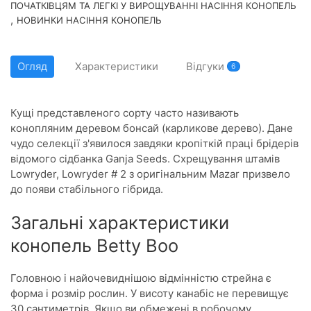
ПОЧАТКІВЦЯМ ТА ЛЕГКІ У ВИРОЩУВАННІ НАСІННЯ КОНОПЕЛЬ
,
НОВИНКИ НАСІННЯ КОНОПЕЛЬ
Огляд
Характеристики
Відгуки
6
Кущі представленого сорту часто називають
конопляним деревом бонсай (карликове дерево). Дане
чудо селекції з'явилося завдяки кропіткій праці брідерів
відомого сідбанка Ganja Seeds. Схрещування штамів
Lowryder, Lowryder # 2 з оригінальним Mazar призвело
до появи стабільного гібрида.
Загальні характеристики
конопель Betty Boo
Головною і найочевиднішою відмінністю стрейна є
форма і розмір рослин. У висоту канабіс не перевищує
30 сантиметрів. Якщо ви обмежені в робочому