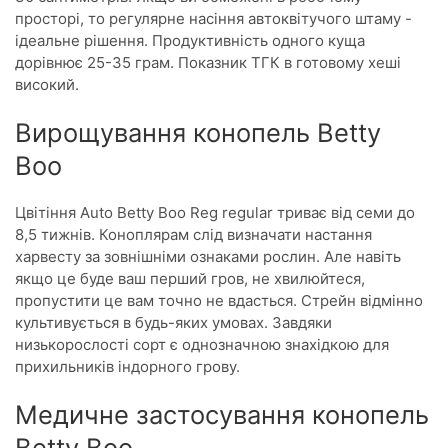
просторі, то регулярне насіння автоквітучого штаму -
ідеальне рішення. Продуктивність одного куща
дорівнює 25-35 грам. Показник ТГК в готовому хеші
високий.
Вирощування конопель Betty
Boo
Цвітіння Аuto Betty Boo Reg regular триває від семи до
8,5 тижнів. Коноплярам слід визначати настання
харвесту за зовнішніми ознаками рослин. Але навіть
якщо це буде ваш перший гров, не хвилюйтеся,
пропустити це вам точно не вдасться. Стрейн відмінно
культивується в будь-яких умовах. Завдяки
низькорослості сорт є однозначною знахідкою для
прихильників індорного грову.
Медичне застосування конопель
Betty Boo