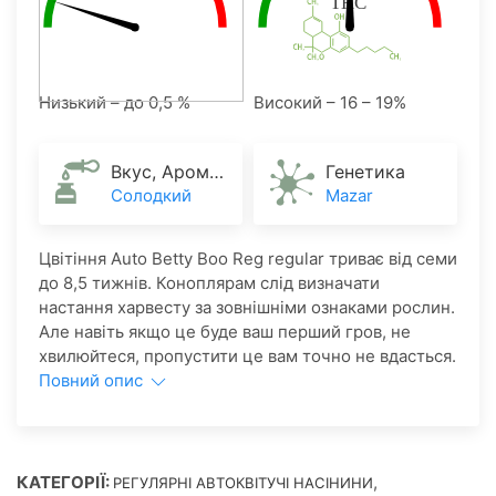
Низький – до 0,5 %
Високий – 16 – 19%
Вкус, Аромат
Генетика
Солодкий
Mazar
Цвітіння Аuto Betty Boo Reg regular триває від семи
до 8,5 тижнів. Коноплярам слід визначати
настання харвесту за зовнішніми ознаками рослин.
Але навіть якщо це буде ваш перший гров, не
хвилюйтеся, пропустити це вам точно не вдасться.
Повний опис
КАТЕГОРІЇ:
,
РЕГУЛЯРНІ АВТОКВІТУЧІ НАСІНИНИ