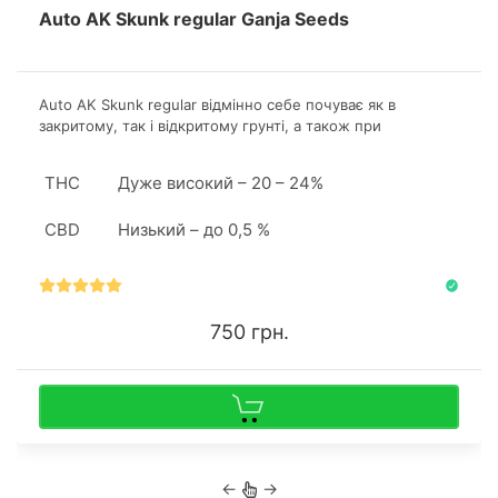
Auto AK Skunk regular Ganja Seeds
Auto AK Skunk regular відмінно себе почуває як в
закритому, так і відкритому грунті, а також при
культивації в гідропонній установці. Сорт більш
врожайний в аутдорі.
THC
Дуже високий – 20 – 24%
CBD
Низький – до 0,5 %
750 грн.
←
→