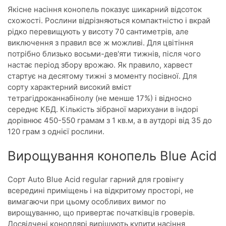
Якісне насіння конопель показує шикарний відсоток
схожості. Рослини відрізняються компактністю і вкрай
рідко перевищують у висоту 70 сантиметрів, але
виключення з правил все ж можливі. Для цвітіння
потрібно близько восьми-дев'яти тижнів, після чого
настає період збору врожаю. Як правило, харвест
стартує на десятому тижні з моменту посівної. Для
сорту характерний високий вміст
тетрагідроканнабінолу (не менше 17%) і відносно
середнє КБД. Кількість зібраної марихуани в індорі
дорівнює 450-550 грамам з 1 кв.м, а в аутдорі від 35 до
120 грам з однієї рослини.
Вирощування конопель Blue Acid
Сорт Аuto Blue Acid regular гарний для гровінгу
всередині приміщень і на відкритому просторі, не
вимагаючи при цьому особливих вимог по
вирощуванню, що привертає початківців гроверів.
Досвідчені коноплярі вирішують купити насіння