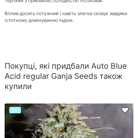
терпкий з приємною солодкістю післясмак.
Вплив досить потужний і навіть злегка сковує завдяки
істотному домінуванню Індіки.
Покупці, які придбали Auto Blue
Acid regular Ganja Seeds також
купили
Х2