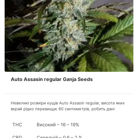
Auto Assasin regular Ganja Seeds
Невеликі розміри кущів Аuto Assasin regular, висота яких
вкрай рідко перевищує 60 сантиметрів, робить дані
рослини дуже популярними саме в індорі.
THC
Високий – 16 – 19%
CBD
Середній – 0,6 – 2 %