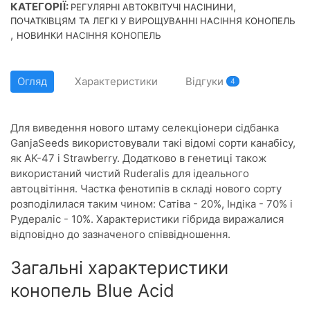
КАТЕГОРІЇ:
,
РЕГУЛЯРНІ АВТОКВІТУЧІ НАСІНИНИ
ПОЧАТКІВЦЯМ ТА ЛЕГКІ У ВИРОЩУВАННІ НАСІННЯ КОНОПЕЛЬ
,
НОВИНКИ НАСІННЯ КОНОПЕЛЬ
Огляд
Характеристики
Відгуки
4
Для виведення нового штаму селекціонери сідбанка
GanjaSeeds використовували такі відомі сорти канабісу,
як AK-47 і Strawberry. Додатково в генетиці також
використаний чистий Ruderalis для ідеального
автоцвітіння. Частка фенотипів в складі нового сорту
розподілилася таким чином: Сатіва - 20%, Індіка - 70% і
Рудераліс - 10%. Характеристики гібрида виражалися
відповідно до зазначеного співвідношення.
Загальні характеристики
конопель Blue Acid