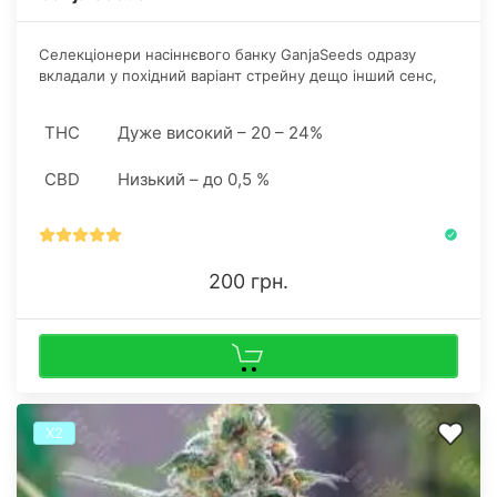
Селекціонери насіннєвого банку GanjaSeeds одразу
вкладали у похідний варіант стрейну дещо інший сенс,
що стає зрозумілим після знайомства із первісними
витоками культури.
THC
Дуже високий – 20 – 24%
CBD
Низький – до 0,5 %
200 грн.
Х2