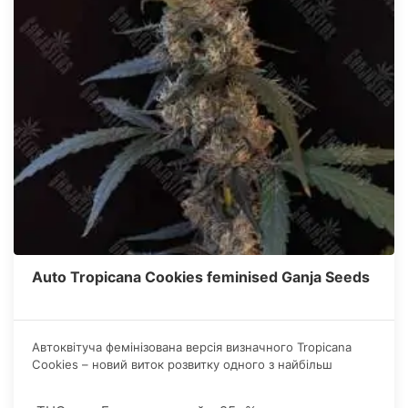
Auto Tropicana Cookies feminised Ganja Seeds
Автоквітуча фемінізована версія визначного Tropicana
Cookies – новий виток розвитку одного з найбільш
затребуваних напрямів сучасного гровінгу.