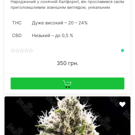
Народжений у сонячній Каліфорнії, він прославився своїм
приголомшливим зовнішнім виглядом, унікальним
профілем терпенів і ефектом впливу, що вражає.
THC
Дуже високий – 20 – 24%
CBD
Низький – до 0,5 %
350 грн.