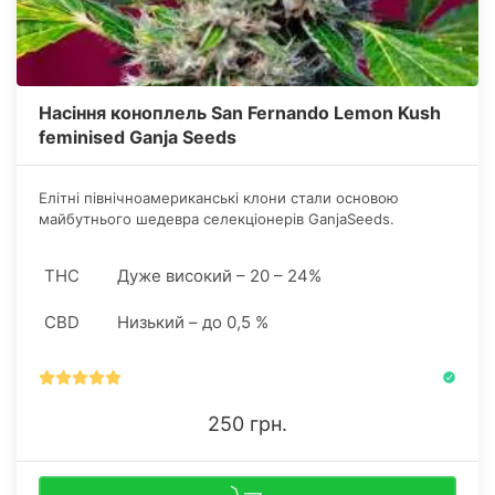
Насіння коноплель San Fernando Lemon Kush
feminised Ganja Seeds
Елітні північноамериканські клони стали основою
майбутнього шедевра селекціонерів GanjaSeeds.
Дослівно, культура поєднала виражене каліфорнійське
походження OG з тайським "лимоном", щоб на виході
THC
Дуже високий – 20 – 24%
презентувати для нас San Fernando Lemon Kush
feminised.
CBD
Низький – до 0,5 %
250 грн.