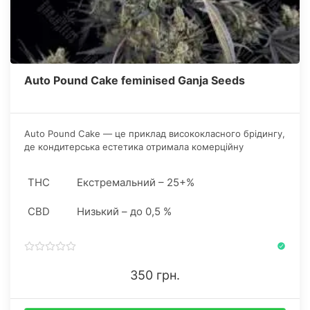
Auto Pound Cake feminised Ganja Seeds
Auto Pound Cake — це приклад висококласного брідингу,
де кондитерська естетика отримала комерційну
швидкість, не втративши своєї смакової ідентичності.
THC
Екстремальний – 25+%
CBD
Низький – до 0,5 %
350 грн.