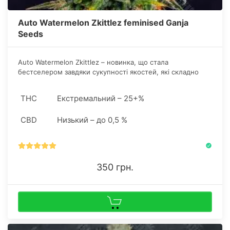
Auto Watermelon Zkittlez feminised Ganja
Seeds
Auto Watermelon Zkittlez – новинка, що стала
бестселером завдяки сукупності якостей, які складно
перевершити навіть фотоперіодним сортам, не кажучи
вже про сегмент автоквітів.
THC
Екстремальний – 25+%
CBD
Низький – до 0,5 %
350 грн.