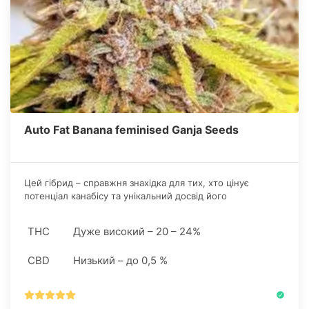
Auto Fat Banana feminised Ganja Seeds
Цей гібрид – справжня знахідка для тих, хто цінує
потенціал канабісу та унікальний досвід його
вирощування, доступний як новачкам, так і ветеранам
грова.
THC
Дуже високий – 20 – 24%
CBD
Низький – до 0,5 %