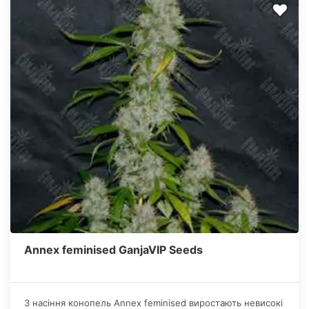
Annex feminised GanjaVIP Seeds
З насіння конопель Annex feminised виростають невисокі