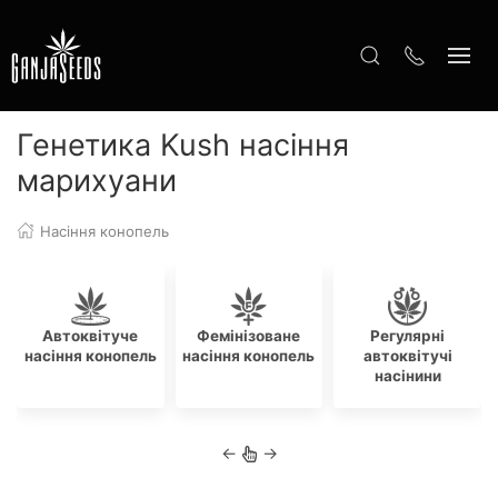
Генетика Kush насіння
марихуани
Насіння конопель
Автоквітуче
Фемінізоване
Регулярні
насіння конопель
насіння конопель
автоквітучі
насінини
←
→