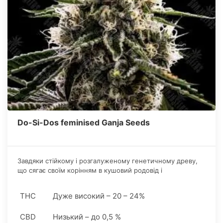
Do-Si-Dos feminised Ganja Seeds
Завдяки стійкому і розгалуженому генетичному древу,
що сягає своїм корінням в кушовий родовід і
приголомшливу спадщину сімейства Cookies,
неповторному зовнішньому вигляду.
THC
Дуже високий – 20 – 24%
CBD
Низький – до 0,5 %