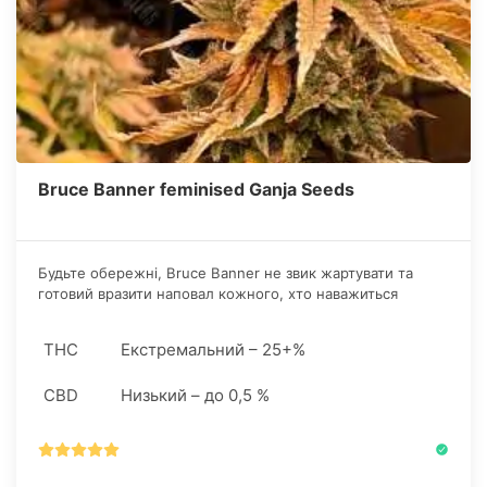
Bruce Banner feminised Ganja Seeds
Будьте обережні, Bruce Banner не звик жартувати та
готовий вразити наповал кожного, хто наважиться
поставити під сумнів його міць! Однак якщо ви
поставитеся відповідально до його потенціалу, він щедро
THC
Екстремальний – 25+%
нагородить вас усією силою і глибиною
неперевершеного ефекту.
CBD
Низький – до 0,5 %