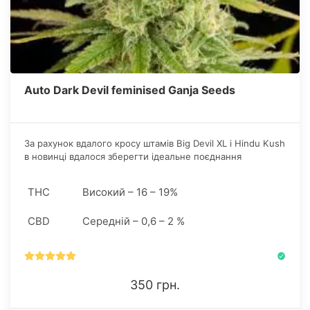
Auto Dark Devil feminised Ganja Seeds
За рахунок вдалого кросу штамів Big Devil XL і Hindu Kush
в новинці вдалося зберегти ідеальне поєднання
продуктивності і незмінної стабільності веги.
THC
Високий – 16 – 19%
CBD
Середній – 0,6 – 2 %
350 грн.