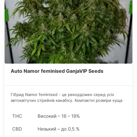
Auto Namor feminised GanjaVIP Seeds
Гібрид Namor feminised - це рекордсмен серед усіх
автоквітучих стрейнів канабісу. Компактні розміри куща
не заважають формуванню великих і смолистих шишок.
THC
Високий – 16 – 19%
CBD
Низький – до 0,5 %