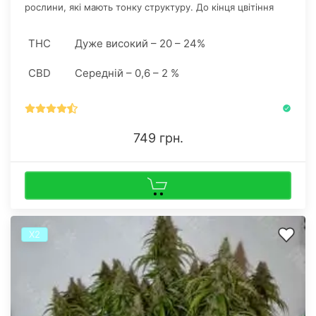
рослини, які мають тонку структуру. До кінця цвітіння
перетворюється в одну суцільну шишку покриту
безліччю блискучих трихом.
THC
Дуже високий – 20 – 24%
CBD
Середній – 0,6 – 2 %
749 грн.
Х2