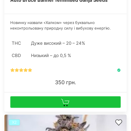
Новинку назвали «Халком» через буквально
неконтрольовану природну силу і вибухову енергію.
Зеленошкірий супергерой Marvel у людській подобі – це
саме і є відомий фізик Брюс Беннер.
THC
Дуже високий – 20 – 24%
CBD
Низький – до 0,5 %
350 грн.
Х2