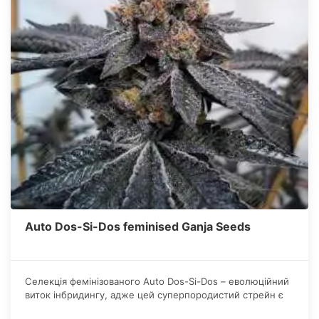
Auto Dos-Si-Dos feminised Ganja Seeds
Селекція фемінізованого Auto Dos-Si-Dos – еволюційний
виток інбридингу, адже цей суперпородистий стрейн є
неперевершеним у будь-якому аспекті оцінювання.