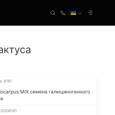
актуса
а: 8181
riocarpus MIX семена галюциногенного
са
:GS08181