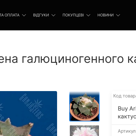
ТА ОПЛАТА
ВІДГУКИ
ПОКУПЦЕВІ
НОВИНИ
мена галюциногенного к
Код товар
Buy A
какту
Артикул