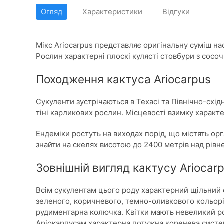
Огляд
Характеристики
Відгуки
Мікс Ariocarpus представляє оригінальну суміш насі
Рослин характерні плоскі кулясті стовбури з сосо
Походження кактуса Ariocarpus
Сукуленти зустрічаються в Техасі та Північно-схід
тіні карликових рослин. Місцевості взимку характе
Ендеміки ростуть на виходах порід, що містять ор
знайти на скелях висотою до 2400 метрів над рівн
Зовнішній вигляд кактусу Ariocar
Всім сукулентам цього роду характерний щільний 
зеленого, коричневого, темно-оливкового кольорів
рудиментарна колючка. Квітки мають невеликий ро
Аріокарпусам характерна потужна коренева систем