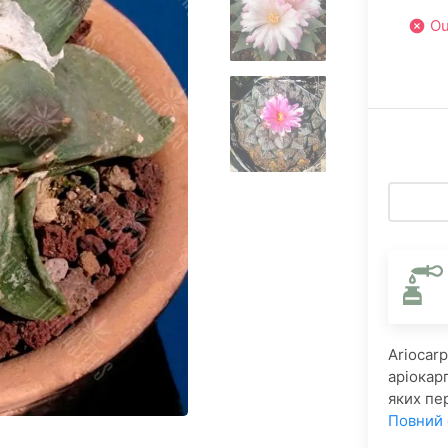
Ou
Ariocarp
аріокарп
яких пе
Повний