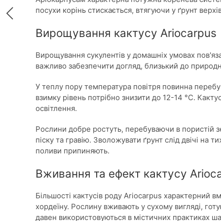
посухи корінь стискається, втягуючи у ґрунт верхі
Вирощування кактусу Ariocarpus
Вирощування сукулентів у домашніх умовах пов'я
важливо забезпечити догляд, близький до природ
У теплу пору температура повітря повинна перебув
взимку рівень потрібно знизити до 12-14 °С. Какту
освітлення.
Рослини добре ростуть, перебуваючи в пористій з
піску та гравію. Зволожувати ґрунт слід двічі на т
поливи припиняють.
Вживання та ефект кактусу Arioc
Більшості кактусів роду Ariocarpus характерний 
хордеїну. Рослину вживають у сухому вигляді, готуют
давен використовуються в містичних практиках 