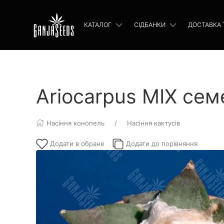
КАТАЛОГ
СІДБАНКИ
ДОСТАВКА 
Ariocarpus MIX се
Насіння конопель
Насіння кактусів
Додати в обране
Додати до порівняння