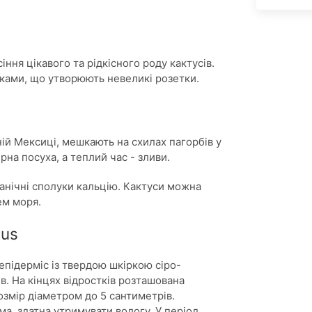
ння цікавого та рідкісного роду кактусів.
чками, що утворюють невеликі розетки.
ній Мексиці, мешкають на схилах пагорбів у
рна посуха, а теплий час - зливи.
ганічні сполуки кальцію. Кактуси можна
ем моря.
pus
епідерміс із твердою шкіркою сіро-
. На кінцях відростків розташована
змір діаметром до 5 сантиметрів.
а, здатна утримувати вологу. У період