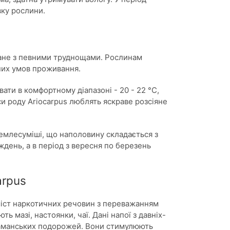
вку рослини.
зане з певними труднощами. Рослинам
них умов проживання.
ати в комфортному діапазоні - 20 - 22 °С,
си роду Ariocarpus люблять яскраве розсіяне
емлесуміші, що наполовину складається з
иждень, а в період з вересня по березень
arpus
вміст наркотичних речовин з переважанням
ь мазі, настоянки, чаї. Дані напої з давніх-
шаманських подорожей. Вони стимулюють