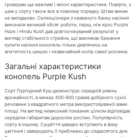
гроверам ще важливі і якісні характеристики. Повірте, з
цим у сорту також все в повному порядку. Штам виник
не випадково. Селекціонери з названого банку насіння
виконали великий обсяг роботи, перш, ніж крос Purple
Haze і Hindu Kush дав довгоочікуваний результат у
вигляді стабільного стрейна, що викликає бажання
купити насіння конопель тільки дивлячись на
апетитність шишок і незвичайний колір самої рослини.
Загальні характеристики
конопель Purple Kush
Сорт Пурпурний Куш демонструє середній рівень
врожайності, в межах 400-600 грамів добірного сухої
речовини з квадратного метра використовуваної вами
площі. На вигляд невисокий показник цілком відповідає
середнім габаритам дорослих рослин. Популярність
сорту в іншому. Суцвіття швидко вступають в фазу
цвітіння і завершують її приблизно до сімдесятого дня.