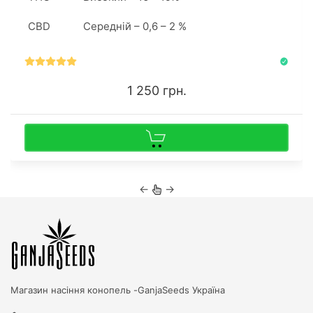
подолати метрову позначку.
CBD
Середній – 0,6 – 2 %
1 250 грн.
←
→
Магазин насіння конопель -
GanjaSeeds Україна