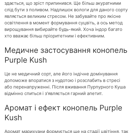
здається, що зріст припинився. Ще більш акуратними
слід бути з поливом. Надлишок вологи для даного сорту
являється великим стресом. Не забувайте про якісне
освітлення в момент формування суцвіть, а ось метод
вирощування вибирайте будь-який. Хоча індор багато
хто вважає більш пріоритетним і ефективним.
Медичне застосування конопель
Purple Kush
Це не медичний сорт, але його індічне домінування
допоможе впоратися з нудотою і розслабить в стресі
або перенапруженні. Після вживання Пурпурного Куша
відмінно спиться і з'являється гарний апетит.
Аромат і ефект конопель Purple
Kush
Аромат марихуани формується ще на стадії цвітіння, так