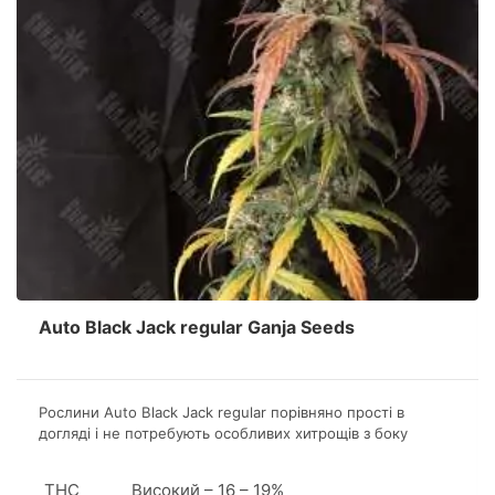
Auto Black Jack regular Ganja Seeds
Рослини Аuto Black Jack regular порівняно прості в
догляді і не потребують особливих хитрощів з боку
гровера заради хороших урожаїв. Висота кущів залежить
від типу гровінга і може бути як 40 сантиметрів, так і
THC
Високий – 16 – 19%