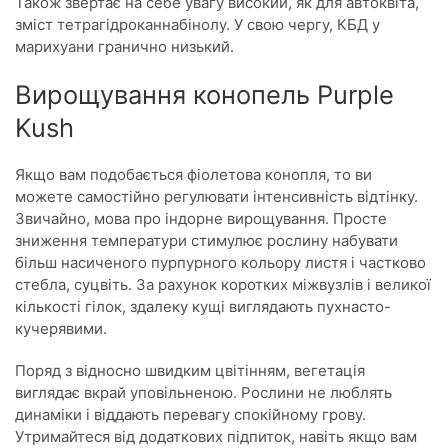
Також звертає на себе увагу високий, як для автоквіта,
зміст тетрагідроканнабінолу. У свою чергу, КБД у
марихуани гранично низький.
Вирощування конопель Purple
Kush
Якщо вам подобається фіолетова конопля, то ви
можете самостійно регулювати інтенсивність відтінку.
Звичайно, мова про індорне вирощування. Просте
зниження температури стимулює рослину набувати
більш насиченого пурпурного кольору листя і частково
стебла, суцвіть. За рахунок коротких міжвузлів і великої
кількості гілок, здалеку кущі виглядають пухнасто-
кучерявими.
Поряд з відносно швидким цвітінням, вегетація
виглядає вкрай уповільненою. Рослини не люблять
динаміки і віддають перевагу спокійному грову.
Утримайтеся від додаткових підпиток, навіть якщо вам