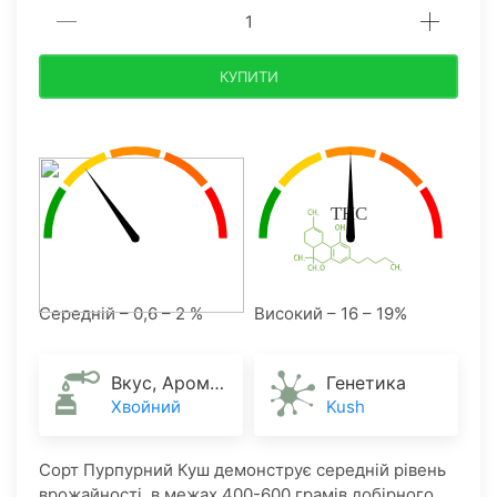
КУПИТИ
Середній – 0,6 – 2 %
Високий – 16 – 19%
Вкус, Аромат
Генетика
Хвойний
Kush
Сорт Пурпурний Куш демонструє середній рівень
врожайності, в межах 400-600 грамів добірного