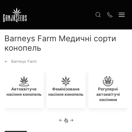
Barneys Farm Медичні сорти
конопель
Barneys Farm
Автоквітуче
Фемінізоване
Регулярні
насіння конопель
насіння конопель
автоквітучі
насінини
←
→