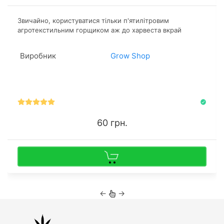
Звичайно, користуватися тільки п'ятилітровим
агротекстильним горщиком аж до харвеста вкрай
складно, тільки якщо мова не йде про автоквітучі
«карлики». Їх висота на піку зрілості рідко перевищує 60
Виробник
Grow Shop
сантиметрів.
60 грн.
←
→