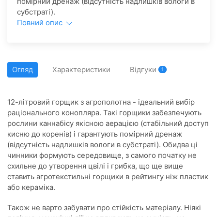
помірний дренаж (відсутність надлишків вологи в
субстраті).
Повний опис
Огляд
Характеристики
Відгуки
1
12-літровий горщик з агрополотна - ідеальний вибір
раціонального конопляра. Такі горщики забезпечують
рослини каннабісу якісною аерацією (стабільний доступ
кисню до коренів) і гарантують помірний дренаж
(відсутність надлишків вологи в субстраті). Обидва ці
чинники формують середовище, з самого початку не
схильне до утворення цвілі і грибка, що ще вище
ставить агротекстильні горщики в рейтингу ніж пластик
або кераміка.
Також не варто забувати про стійкість матеріалу. Ніякі