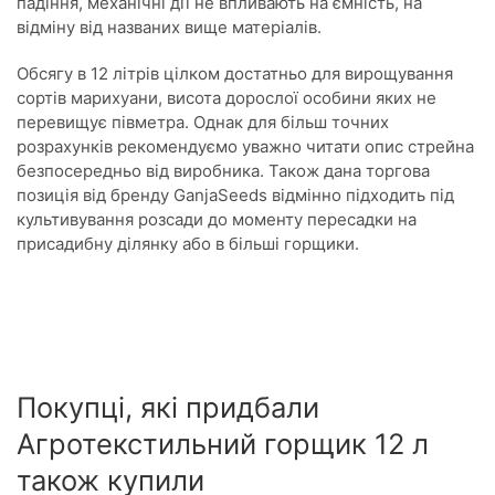
падіння, механічні дії не впливають на ємність, на
відміну від названих вище матеріалів.
Обсягу в 12 літрів цілком достатньо для вирощування
сортів марихуани, висота дорослої особини яких не
перевищує півметра. Однак для більш точних
розрахунків рекомендуємо уважно читати опис стрейна
безпосередньо від виробника. Також дана торгова
позиція від бренду GanjaSeeds відмінно підходить під
культивування розсади до моменту пересадки на
присадибну ділянку або в більші горщики.
Покупці, які придбали
Агротекстильний горщик 12 л
також купили