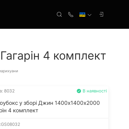
Гагарін 4 комплект
марихуани
а: 8032
В наявності
роубокс у зборі Джин 1400х1400х2000
рін 4 комплект
л:GS08032