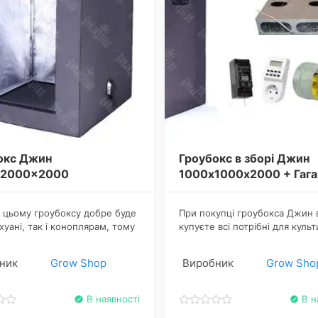
окс Джин
Гроубокс в зборі Джин
x2000x2000
1000х1000х2000 + Гага
 цьому гроубоксу добре буде
​При покупці гроубокса Джин 
хуані, так і коноплярам, тому
купуєте всі потрібні для культ
оведеться створювати,
канабісу в індорі інструменти.
увати оптимальний
Автосистема Jarvis відповідає
ник
Grow Shop
Виробник
Grow Sho
імат і виконувати інші
регулювання освітлення,
ькі обов'язки. Все це візьме
температури, аерації та інши
 бокс.
параметрів.
В наявності
В н