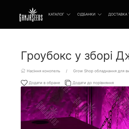
КАТАЛОГ
СІДБАНКИ
ДОСТАВКА 
Гроубокс у зборі 
Насіння конопель
Grow Shop обладнання для в
Додати в обране
Додати до порівняння