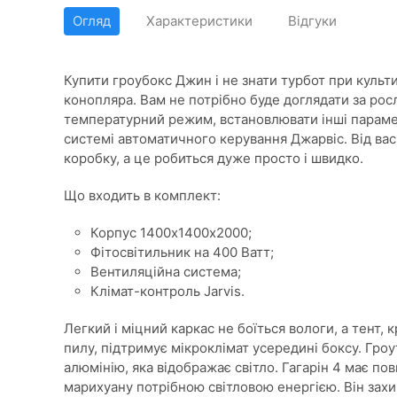
Огляд
Характеристики
Відгуки
Купити гроубокс Джин і не знати турбот при культ
конопляра. Вам не потрібно буде доглядати за рос
температурний режим, встановлювати інші параме
системі автоматичного керування Джарвіс. Від вас 
коробку, а це робиться дуже просто і швидко.
Що входить в комплект:
Корпус 1400х1400х2000;
Фітосвітильник на 400 Ватт;
Вентиляційна система;
Клімат-контроль Jarvis.
Легкий і міцний каркас не боїться вологи, а тент, 
пилу, підтримує мікроклімат усередині боксу. Гро
алюмінію, яка відображає світло. Гагарін 4 має п
марихуану потрібною світловою енергією. Він захи