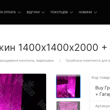
ТА ОПЛАТА
ВІДГУКИ
ПОКУПЦЕВІ
НОВИНИ
Джин 1400х1400х2000 + 
ирощування конопель, марихуани.
Гроубокси комплекти для 
Код товар
Buy Г
+ Гага
Артику