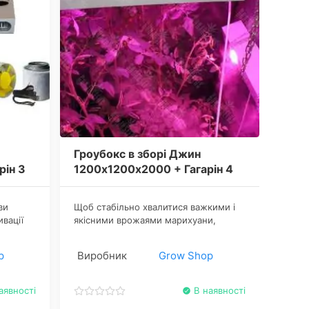
Гроубокс в зборі Джин
рін 3
1200х1200х2000 + Гагарін 4
ви
​Щоб стабільно хвалитися важкими і
ивації
якісними врожаями марихуани,
потрібно витрачати багато часу і сил
 за
на її культивацію. Цього робити
p
Виробник
Grow Shop
нікому не хочеться, тому можете
х
просто купити гроубокс Джин.
аявності
В наявності