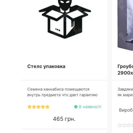
Стелс упаковка
Гроуб
2900
Семена каннабиса помещаются
Завдяки
внутрь предмета что дает гарантию
як мари
того, что при повреждении конверта
що не д
тайна содержимого останется
підтрим
В наявності
Вироб
секретом для других. Фото самой
мікрокл
стелс упаковки и ее содержимого
гроверс
465 грн.
предъявляется по желанию
на себе
клиентам после полной оплаты