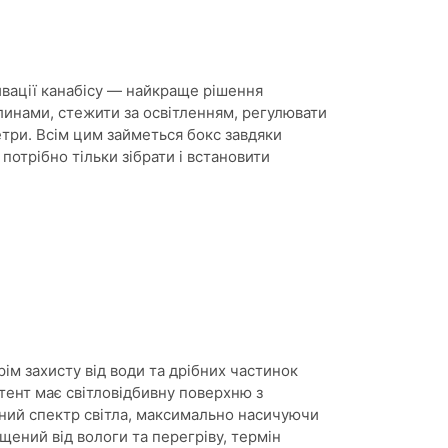
ивації канабісу — найкраще рішення
линами, стежити за освітленням, регулювати
три. Всім цим займеться бокс завдяки
потрібно тільки зібрати і встановити
крім захисту від води та дрібних частинок
утент має світловідбивну поверхню з
овний спектр світла, максимально насичуючи
щений від вологи та перегріву, термін