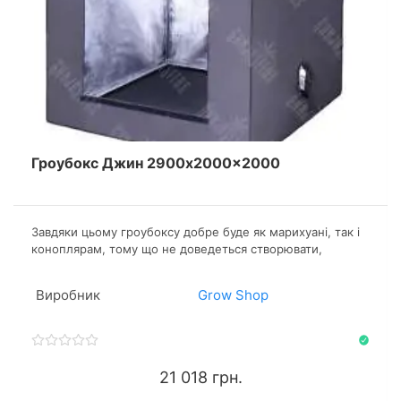
Гроубокс Джин 2900x2000x2000
Завдяки цьому гроубоксу добре буде як марихуані, так і
коноплярам, тому що не доведеться створювати,
підтримувати оптимальний мікроклімат і виконувати інші
гроверські обов'язки. Все це візьме на себе бокс.
Виробник
Grow Shop
21 018 грн.