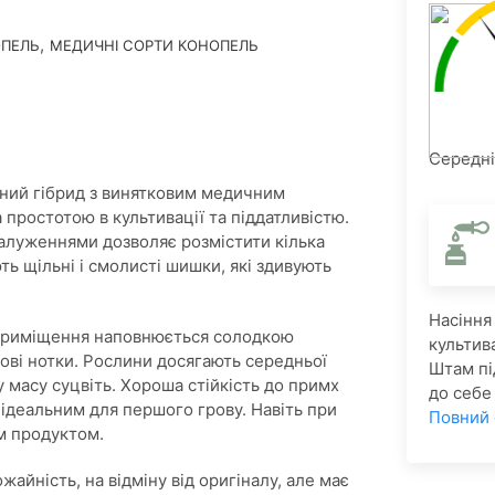
,
ОПЕЛЬ
МЕДИЧНІ СОРТИ КОНОПЕЛЬ
Середній
тний гібрид з винятковим медичним
простотою в культивації та піддатливістю.
алуженнями дозволяє розмістити кілька
ь щільні і смолисті шишки, які здивують
Насіння
. Приміщення наповнюється солодкою
культив
ові нотки. Рослини досягають середньої
Штам пі
у масу суцвіть. Хороша стійкість до примх
до себе
н ідеальним для першого грову. Навіть при
Повний
м продуктом.
жайність, на відміну від оригіналу, але має