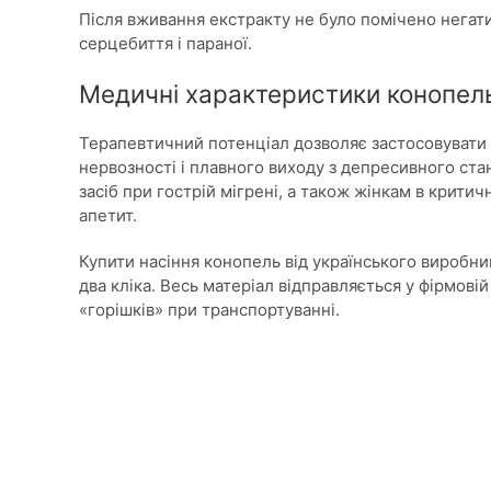
Після вживання екстракту не було помічено негат
серцебиття і параної.
Медичні характеристики конопель
Терапевтичний потенціал дозволяє застосовувати с
нервозності і плавного виходу з депресивного ст
засіб при гострій мігрені, а також жінкам в критич
апетит.
Купити насіння конопель від українського виробни
два кліка. Весь матеріал відправляється у фірмові
«горішків» при транспортуванні.