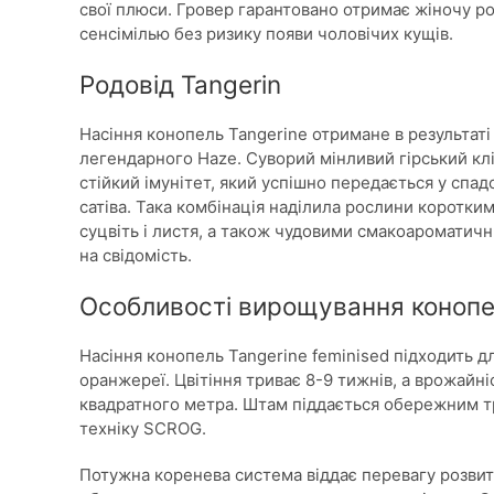
свої плюси. Гровер гарантовано отримає жіночу р
сенсімілью без ризику появи чоловічих кущів.
Родовід Tangerin
Насіння конопель Tangerine отримане в результаті
легендарного Haze. Суворий мінливий гірський кл
стійкий імунітет, який успішно передається у спадо
сатіва. Така комбінація наділила рослини коротки
суцвіть і листя, а також чудовими смакоаромати
на свідомість.
Особливості вирощування конопе
Насіння конопель Tangerine feminised підходить дл
оранжереї. Цвітіння триває 8-9 тижнів, а врожайн
квадратного метра. Штам піддається обережним тр
техніку SCROG.
Потужна коренева система віддає перевагу розвитк