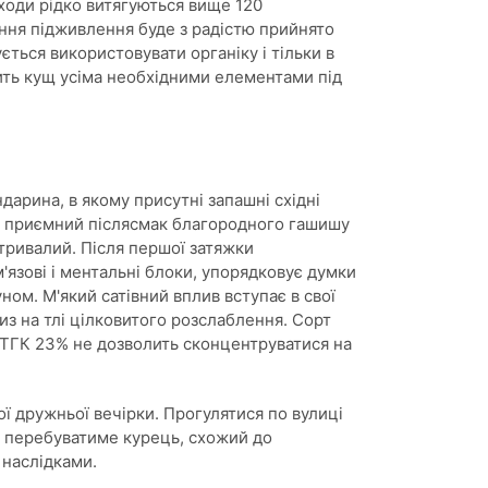
ходи рідко витягуються вище 120
сення підживлення буде з радістю прийнято
ться використовувати органіку і тільки в
ить кущ усіма необхідними елементами під
арина, в якому присутні запашні східні
ь приємний післясмак благородного гашишу
 тривалий. Після першої затяжки
м'язові і ментальні блоки, упорядковує думки
ном. М'який сатівний вплив вступає в свої
из на тлі цілковитого розслаблення. Сорт
 ТГК 23% не дозволить сконцентруватися на
ої дружньої вечірки. Прогулятися по вулиці
му перебуватиме курець, схожий до
 наслідками.