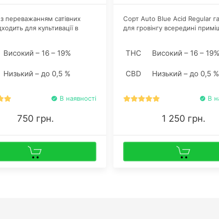
з переважанням сатівних
Сорт Auto Blue Acid Regular г
дходить для культивації в
для гровінгу всередині примі
 під відкритим небом. Рослина,
на відкритому просторі, не м
 не більше 100 сантиметрів,
при цьому особливих вимог 
Високий – 16 – 19%
THC
Високий – 16 – 19
велику центральну колу і
вирощуванню, що приваблює
ічних гілок.
початківців гроверів. Досвідче
Низький – до 0,5 %
CBD
Низький – до 0,5 %
коноплярі вирішують купити н
конопель, якщо хочуть
поекспериментувати з технік
В наявності
В н
750 грн.
1 250 грн.