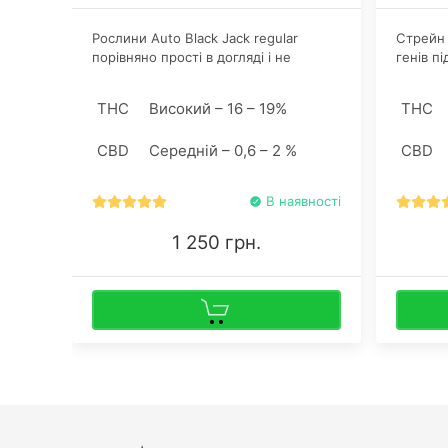
Рослини Аuto Black Jack regular
Стрейн 
порівняно прості в догляді і не
генів пі
потребують особливих хитрощів з
боксі і
боку гровера заради хороших
висотою
THC
Високий – 16 – 19%
THC
урожаїв. Висота кущів залежить від
формує 
типу гровінга і може бути як 40
багато б
CBD
Середній – 0,6 – 2 %
CBD
сантиметрів, так і подолати метрову
позначку.
В наявності
1 250 грн.