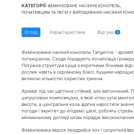
КАТЕГОРІЇ:
,
ФЕМІНІЗОВАНЕ НАСІННЯ КОНОПЕЛЬ
ПОЧАТКІВЦЯМ ТА ЛЕГКІ У ВИРОЩУВАННІ НАСІННЯ КОН
Огляд
Характеристики
Відгуки
5
Фемінізоване насіння конопель Tangerine - арома
потенціалом. Сходи порадують початківця гровера 
Потужна структура куща з короткими бічними відг
рослин навіть в скромному боксі. Кущики нарощуют
великою кількістю іскристих трихом.
Аромат під час цвітіння стійкий, але витончений
цитрусовою композицією, в якій чітко чути ментол
висоти, а центральна кола здатна наростити значн
погоди і імунітет до епідемії цвілі, роблять стрей
мінімальному догляді штам порадує висококласни
Фемінізована версія лендрейса хоч і скоротила вро