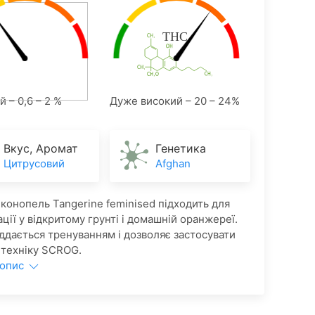
 – 0,6 – 2 %
Дуже високий – 20 – 24%
Вкус, Аромат
Генетика
Цитрусовий
Afghan
 конопель Tangerine feminised підходить для
ації у відкритому грунті і домашній оранжереї.
ддається тренуванням і дозволяє застосувати
 техніку SCROG.
 опис