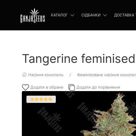
КАТАЛОГ
СІДБАНКИ
ДОСТАВКА 
Tangerine feminise
Насіння конопель
Фемінізоване насіння конопе
Додати в обране
Додати до порівняння