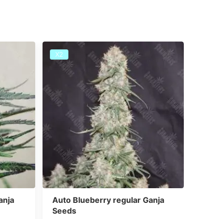
Х2
Х2
anja
Auto Blueberry regular Ganja
Auto
Seeds
See