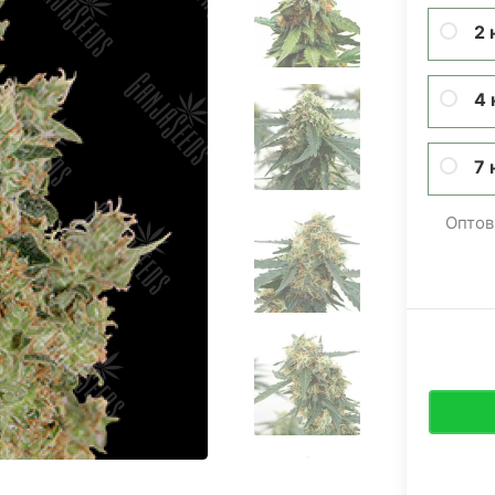
2 
4 
7 
Оптов