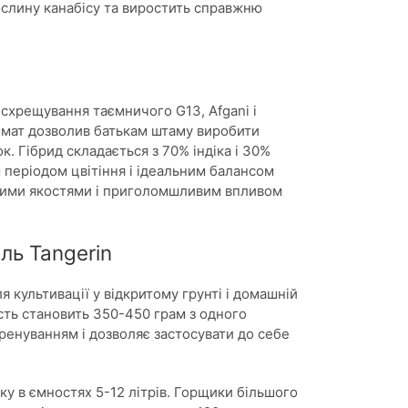
ослину канабісу та виростить справжню
 схрещування таємничого G13, Afgani і
імат дозволив батькам штаму виробити
к. Гібрид складається з 70% індіка і 30%
м періодом цвітіння і ідеальним балансом
чними якостями і приголомшливим впливом
ль Tangerin
я культивації у відкритому грунті і домашній
ість становить 350-450 грам з одного
енуванням і дозволяє застосувати до себе
у в ємностях 5-12 літрів. Горщики більшого