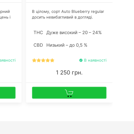
арний
В цілому, сорт Аuto Blueberry regular
Особл
щень і
досить невибагливий в догляді.
regul
аючи
Єдине, на що радять звернути увагу,
умов 
по
це кількість і якість добрив. До них
індор
%
THC
Дуже високий – 20 – 24%
THC
рослини досить чутливі.
рішен
ні
розкі
CBD
Низький – до 0,5 %
CBD
асіння
ами.
аявності
В наявності
1 250 грн.