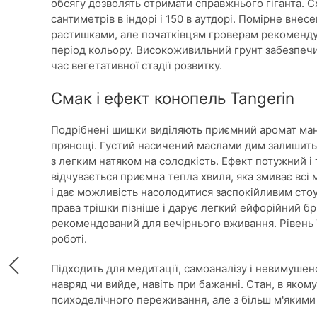
обсягу дозволять отримати справжнього гіганта. С
сантиметрів в індорі і 150 в аутдорі. Помірне вне
растишками, але початківцям гроверам рекомендує
період кольору. Високоживильний грунт забезпеч
час вегетативної стадії розвитку.
Смак і ефект конопель Tangerin
Подрібнені шишки виділяють приємний аромат манд
прянощі. Густий насичений маслами дим залишит
з легким натяком на солодкість. Ефект потужний і
відчувається приємна тепла хвиля, яка змиває всі 
і дає можливість насолодитися заспокійливим стоу
права трішки пізніше і дарує легкий ейфорійний бр
рекомендований для вечірнього вживання. Рівень
роботі.
Підходить для медитації, самоаналізу і невимушен
навряд чи вийде, навіть при бажанні. Стан, в яко
психоделічного переживання, але з більш м'якими