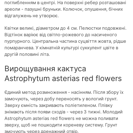
поглибленням в центрі. На поверхні ребер розташовані
ареоли - пазушні бруньки. Колючок, опушення, бічних
відгалужень не утворює.
Квітки великі, діаметром до 4 см. Пелюстки подовжені.
Відтінок варіює від світло-рожевого до насиченого
пурпурного. Центральна частина суцвіття жовта, рідше
помаранчева. У кімнатній культурі суккулент цвіте в
другій половині літа.
Вирощування кактуса
Astrophytum asterias red flowers
Єдиний метод розмноження - насінням. Після збору їх
замочують, через добу переносять у вологий грунт.
Зверху ємність закривають поліетиленом. Плівку
знімають після появи сходів - через 3 тижні. Молодий
Astrophytum asterias red flowers не можна поливати
зверху, щоб не пошкодити кореневу систему. Грунт
змочують через дренажний отвір.