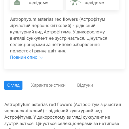
невідомо
невідомо
Astrophytum asterias red flowers (Астрофітум
зірчастий червоноквітковий) - рідкісний
культурний вид Астрофітума. У дикорослому
вигляді суккулент не зустрічається. Цінується
селекціонерами за нетипове забарвлення
пелюсток і раннє цвітіння.
Повний опис
Огляд
Характеристики
Відгуки
Astrophytum asterias red flowers (Астрофітум зірчастий
червоноквітковий) - рідкісний культурний вид
Астрофітума. У дикорослому вигляді суккулент не
зустрічається. Цінується селекціонерами за нетипове