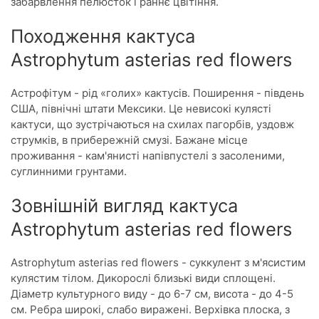
забарвлення пелюсток і раннє цвітіння.
Походження кактуса
Astrophytum asterias red flowers
Астрофітум - рід «голих» кактусів. Поширення - південь
США, північні штати Мексики. Це невисокі кулясті
кактуси, що зустрічаються на схилах пагорбів, уздовж
струмків, в прибережній смузі. Бажане місце
проживання - кам'янисті напівпустелі з засоленими,
суглинними грунтами.
Зовнішній вигляд кактуса
Astrophytum asterias red flowers
Astrophytum asterias red flowers - суккулент з м'ясистим
кулястим тілом. Дикорослі близькі види сплощені.
Діаметр культурного виду - до 6-7 см, висота - до 4-5
см. Ребра широкі, слабо виражені. Верхівка плоска, з