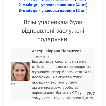
2-е
місце
- упаковка
насіння
(4 шт)
3-е
місце
- упаковка
насіння
(2 шт)
Всім учасникам були
відправлені заслужені
подарунки.
Автор: Марина Полянская
10 квітня 2018
Еко активіст, спеціаліст у галузі
стійкого сільського господарства,
журналіст, автор безлічі статей та
досліджень на агротематику,
провідний експерт у галузі
органічного землеробства,
вирощування багатьох СГ культур, у
тому числі і технічної коноплі, а та