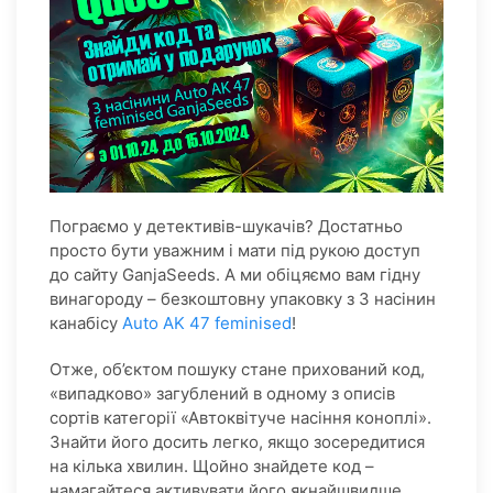
Пограємо у детективів-шукачів? Достатньо
просто бути уважним і мати під рукою доступ
до сайту GanjaSeeds. А ми обіцяємо вам гідну
винагороду – безкоштовну упаковку з 3 насінин
канабісу
Auto AK 47 feminised
!
Отже, об’єктом пошуку стане прихований код,
«випадково» загублений в одному з описів
сортів категорії «Автоквітуче насіння коноплі».
Знайти його досить легко, якщо зосередитися
на кілька хвилин. Щойно знайдете код –
намагайтеся активувати його якнайшвидше,