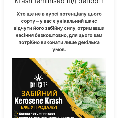
Krash feminised під репорт!
Хто ще не в курсі потенціалу цього
сорту – у вас є унікальний шанс
відчути його забійну силу, отримавши
насіння безкоштовно, для цього вам
потрібно виконати лише декілька
умов.