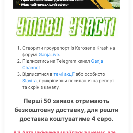
Створити гроурепорт із Kerosene Krash на
форумі
GanjaLive
.
Підписатись на Telegram канал
Ganja
Channel
Відписатися в
темі акції
або особисто
Slavira
, прикріпивши посилання на репорт
та скрін з каналу.
Перші 50 заявок отримають
безкоштовну доставку, для решти
доставка коштуватиме 4 євро.
P.S. Дати закінчення акції поки що немає, але