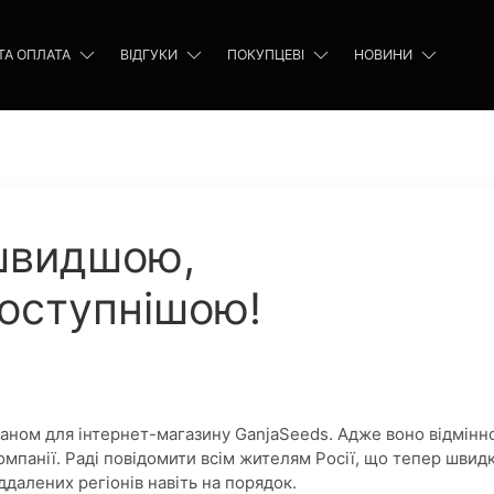
ТА ОПЛАТА
ВІДГУКИ
ПОКУПЦЕВІ
НОВИНИ
швидшою,
оступнішою!
аном для інтернет-магазину GanjaSeeds. Адже воно відмінн
омпанії. Раді повідомити всім жителям Росії, що тепер швидк
іддалених регіонів навіть на порядок.