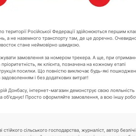
по території Російської Федерації здійснюються першим кла
нь, а не наземного транспорту там, де це доречно. Очевидно
ивосток стане неймовірно швидкою.
стежувати замовлення за номером трекера. А ще, при отриманн
 пріоритетність, як клієнта, позначена на кожному етапі
трукція посилки. Що повністю виключає будь-які пошкоджен
задоволенням і без додаткових витрат!
рій Донбасу, інтернет-магазин демонструє свою лояльність 
 об'єднує! Просто оформляйте замовлення, а всю іншу робо
узі стійкого сільського господарства, журналіст, автор безлічі