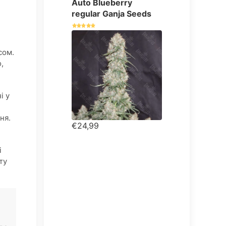
Auto Blueberry
regular Ganja Seeds
сом.
,
і у
ня.
€24,99
і
ту