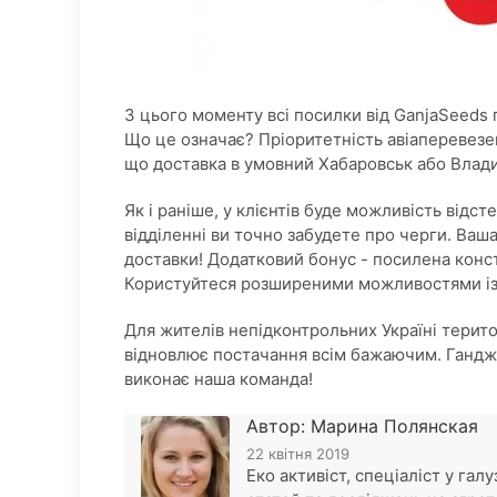
З цього моменту всі посилки від GanjaSeeds 
Що це означає? Пріоритетність авіаперевезе
що доставка в умовний Хабаровськ або Влад
Як і раніше, у клієнтів буде можливість від
відділенні ви точно забудете про черги. Ваша
доставки! Додатковий бонус - посилена конс
Користуйтеся розширеними можливостями із 
Для жителів непідконтрольних Україні терито
відновлює постачання всім бажаючим. Ганджа
виконає наша команда!
Автор: Марина Полянская
22 квітня 2019
Еко активіст, спеціаліст у гал