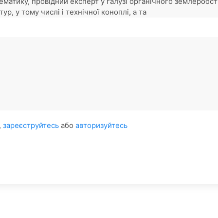
ематику, провідний експерт у галузі органічного землеробст
р, у тому числі і технічної коноплі, а та
,
зареєструйтесь
або
авторизуйтесь