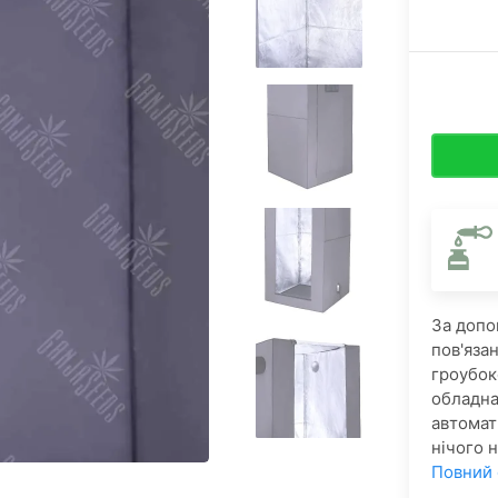
​За доп
пов'яза
гроубок
обладна
автомат
нічого н
Повний