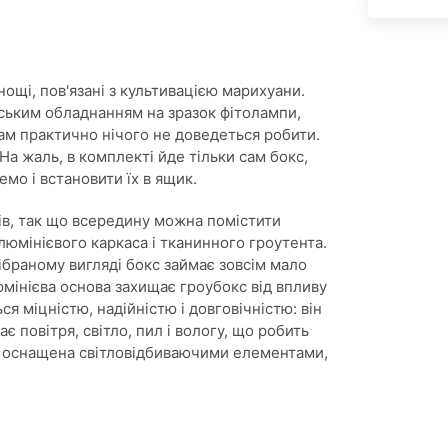
щі, пов'язані з культивацією марихуани.
ським обладнанням на зразок фітолампи,
ам практично нічого не доведеться робити.
На жаль, в комплекті йде тільки сам бокс,
мо і встановити їх в ящик.
ів, так що всередину можна помістити
люмінієвого каркаса і тканинного гроутента.
зібраному вигляді бокс займає зовсім мало
юмінієва основа захищає гроубокс від впливу
ся міцністю, надійністю і довговічністю: він
 повітря, світло, пил і вологу, що робить
у оснащена світловідбиваючими елементами,