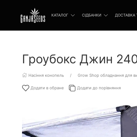
КАТАЛОГ
СІДБАНКИ
ДОСТАВКА 
Гроубокс Джин 24
Насіння конопель
Grow Shop обладнання для в
Додати в обране
Додати до порівняння