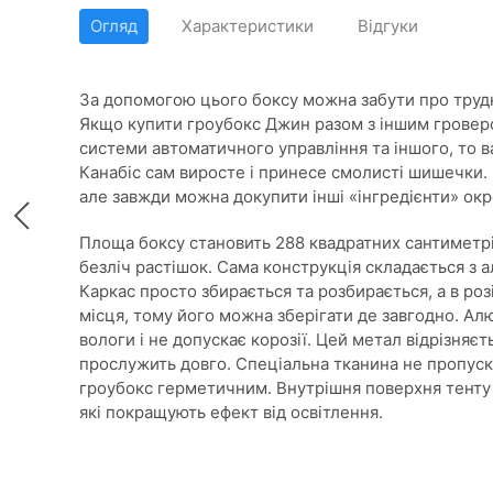
Огляд
Характеристики
Відгуки
За допомогою цього боксу можна забути про трудно
Якщо купити гроубокс Джин разом з іншим гровер
системи автоматичного управління та іншого, то в
Канабіс сам виросте і принесе смолисті шишечки. 
але завжди можна докупити інші «інгредієнти» окре
Площа боксу становить 288 квадратних сантиметр
безліч растішок. Сама конструкція складається з а
Каркас просто збирається та розбирається, а в ро
місця, тому його можна зберігати де завгодно. Ал
вологи і не допускає корозії. Цей метал відрізняєть
прослужить довго. Спеціальна тканина не пропускає
гроубокс герметичним. Внутрішня поверхня тент
які покращують ефект від освітлення.