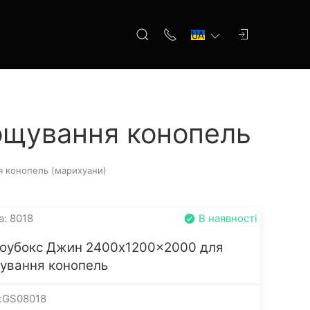
ощування конопель
я конопель (марихуани)
а: 8018
В наявності
роубокс Джин 2400x1200x2000 для
ування конопель
:GS08018