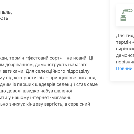
,
ОПЕЛЬ
АЮТЬ
Для тих
термін «
вирізня
демонст
нди, термін «фастовий сорт» – не новий. Ці
порівня
им дозріванням,
демонструють набагато
Повний
и автиками.
Для селекційного підрозділу
му під «скоростиглі» – принципове питання,
дним із перших шедеврів селекції став саме
 що доволі швидко набув шаленої
ати у нашому інтернет-магазині.
но знижує кінцеву вартість, а сервісний