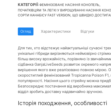
КАТЕГОРІЇ:
,
ФЕМІНІЗОВАНЕ НАСІННЯ КОНОПЕЛЬ
ПОЧАТКІВЦЯМ ТА ЛЕГКІ У ВИРОЩУВАННІ НАСІННЯ КОН
СОРТИ КАНАБІСУ FAST VERSION, ЩО ШВИДКО ДОСТИГ
Огляд
Характеристики
Відгуки
Для тих, хто відстежує найактуальніші сучасні тре
унікальні гібриди вирізняються неймовірно стрімк
більш високу врожайність, порівняно із звичайним
сідбанка GanjaLiveSeeds розвиток окремого напря
вирішення якого вже реалізовано повною мірою. О
скоростиглий фемінізований Tropicanna Poison F1,
популярності. Насіння цього стрейну можна придб
Безпосереднє постачання від виробника максималь
відділ зробить доставку надзвичайно зручною.
Історія походження, особливості