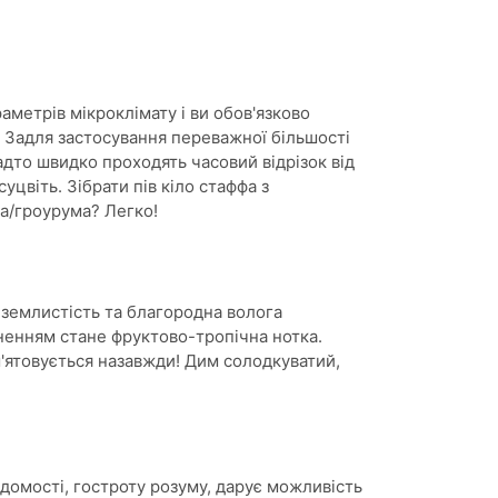
аметрів мікроклімату і ви обов'язково
. Задля застосування переважної більшості
то швидко проходять часовий відрізок від
віть. Зібрати пів кіло стаффа з
а/гроурума? Легко!
 землистість та благородна волога
енням стане фруктово-тропічна нотка.
'ятовується назавжди! Дим солодкуватий,
ідомості, гостроту розуму, дарує можливість