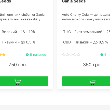
 Seeds
Ganja Seeds
йні генетики сідбанка Ganja
Auto Cherry Cola — це поєдн
тримали насіння канабісу
неймовірного смаку вишневої
улярного стрейна Супер
газировки, безкомпромісної
 результаті кросу Skunk x
потужності та простоти у куль
Високий – 16 – 19%
THC
Екстремальний – 2
r x Ruderalis. Рослини стійко
ь невеликі помилки
Низький – до 0,5 %
CBD
Низький – до 0,5 %
дчених коноплярів, пов'язані з
атурним режимом і поливом.
В наявності
В н
750 грн.
350 грн.