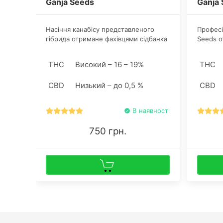
Ganja Seeds
Ganja
Насіння канабісу представленого
Професі
гібрида отримане фахівцями сідбанка
Seeds о
Ganja Seeds шляхом схрещування
авторег
Lowryder, Great White Shark і
Сканк в
THC
Високий – 16 – 19%
THC
Ruderalis. Стрейн підходить
Lowryde
початківцям ботанікам для
виносят
CBD
Низький – до 0,5 %
CBD
дебютного грову.
недосві
темпер
В наявності
750 грн.