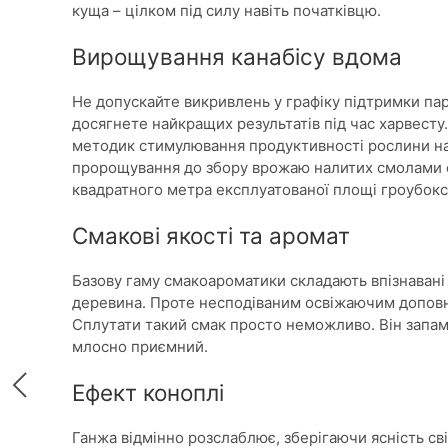
куща – цілком під силу навіть початківцю.
Вирощування канабісу вдома
Не допускайте викривлень у графіку підтримки пар
досягнете найкращих результатів під час харвесту
методик стимулювання продуктивності рослини над
пророщування до збору врожаю налитих смолами суц
квадратного метра експлуатованої площі гроубокс
Смакові якості та аромат
Базову гаму смакоароматики складають впізнавані
деревина. Проте несподіваним освіжаючим доповн
Сплутати такий смак просто неможливо. Він запам
млосно приємний.
Ефект коноплі
Ганжа відмінно розслаблює, зберігаючи ясність св