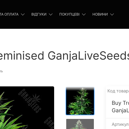
ТА ОПЛАТА
ВІДГУКИ
ПОКУПЦЕВІ
НОВИНИ
eminised GanjaLiveSeeds
ль
Код товар
Buy Tr
GanjaL
Артикул