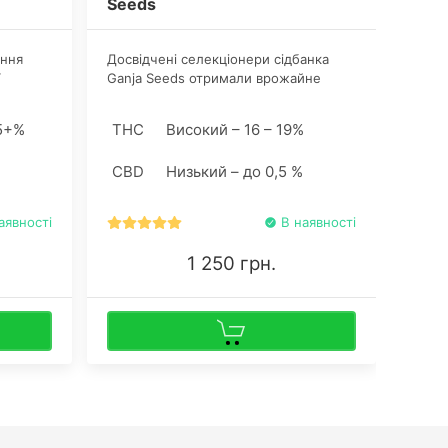
Seeds
See
ання
Досвідчені селекціонери сідбанка
Дорос
Ganja Seeds отримали врожайне
regul
насіння канабісу регулярного сорту
макси
тивації.
Аuto Соманго в результаті
проце
5+%
THC
Високий – 16 – 19%
THC
схрещування оригінального Somango
гібри
з Ruderalis. Систему вентиляції
попул
CBD
Низький – до 0,5 %
CBD
бажано оснастити вугільним
висок
фільтром.
аявності
В наявності
1 250 грн.