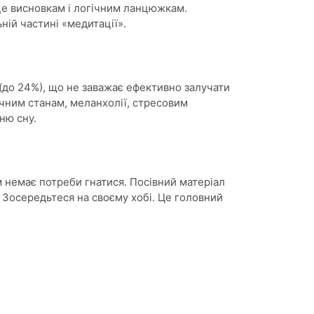
сце висновкам і логічним ланцюжкам.
ій частині «медитації».
(до 24%), що не заважає ефективно залучати
чним станам, меланхолії, стресовим
ню сну.
 немає потреби гнатися. Посівний матеріал
. Зосередьтеся на своєму хобі. Це головний