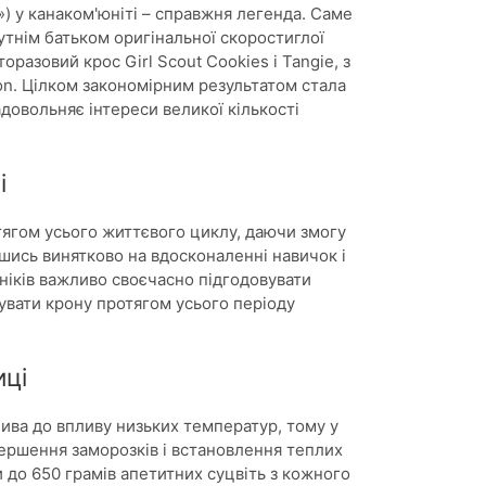
») у канаком'юніті – справжня легенда. Саме
утнім батьком оригінальної скоростиглої
разовий крос Girl Scout Cookies і Tangie, з
n. Цілком закономірним результатом стала
адовольняє інтереси великої кількості
і
тягом усього життєвого циклу, даючи змогу
вшись винятково на вдосконаленні навичок і
ніків важливо своєчасно підгодовувати
гувати крону протягом усього періоду
иці
лива до впливу низьких температур, тому у
авершення заморозків і встановлення теплих
и до 650 грамів апетитних суцвіть з кожного