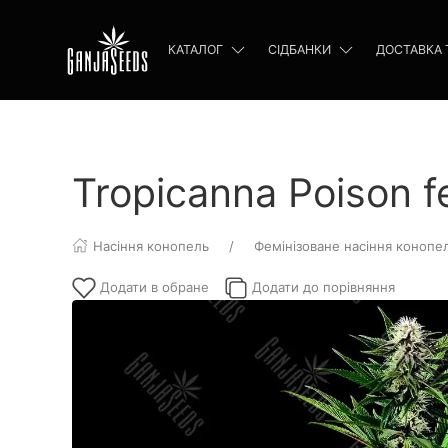
КАТАЛОГ
СІДБАНКИ
ДОСТАВКА 
Tropicanna Poison f
Насіння конопель
Фемінізоване насіння конопе
Додати в обране
Додати до порівняння