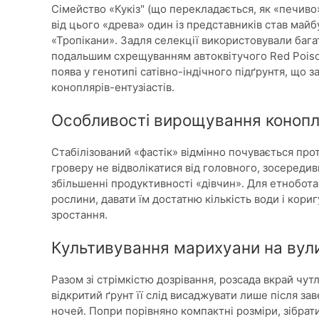
Сімейство «Кукіз" (що перекладається, як «печиво
від цього «древа» один із представників став майб
«Тропікани». Задля селекції використовували багато
подальшим схрещуванням автоквітучого Red Poiso
поява у генотипі сатівно-індічного підґрунтя, що з
коноплярів-ентузіастів.
Особливості вирощування конопл
Стабілізований «фастік» відмінно почувається про
гроверу не відволікатися від головного, зосереди
збільшенні продуктивності «дівчин». Для етнобота
рослини, давати їм достатню кількість води і кори
зростання.
Культивування марихуани на вул
Разом зі стрімкістю дозрівання, розсада вкрай чут
відкритий ґрунт її слід висаджувати лише після з
ночей. Попри порівняно компактні розміри, зібрат