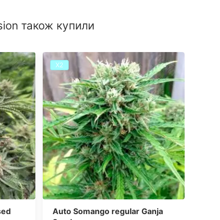
rsion також купили
Х2
Х2
sed
Auto Somango regular Ganja
Auto