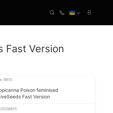
 Fast Version
а: 8815
opicanna Poison feminised
iveSeeds Fast Version
:GS08815