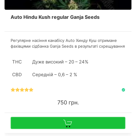
Auto Hindu Kush regular Ganja Seeds
Регулярне насіння канабісу Аuto Хинду Куш отримане
фахівцями сідбанка Ganja Seeds в результаті схрещування
Lowryder, Hindu Kush, Masterkush і Ruderalis.
Продуктивність одного квадратного метра складе 400-
THC
Дуже високий – 20 – 24%
600 грам ароматного продукту.
CBD
Середній – 0,6 – 2 %
750 грн.