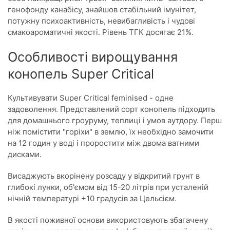
генофонду канабісу, знайшов стабільний імунітет,
потужну психоактивність, невибагливість і чудові
смакоароматичні якості. Рівень ТГК досягає 21%.
Особливості вирощування
конопель Super Critical
Культивувати Super Critical feminised - одне
задоволення. Представлений сорт конопель підходить
для домашнього гроуруму, теплиці і умов аутдору. Перш
ніж помістити "горіхи" в землю, їх необхідно замочити
на 12 годин у воді і проростити між двома ватними
дисками.
Висаджують вкорінену розсаду у відкритий грунт в
глибокі лунки, об'ємом від 15-20 літрів при усталеній
нічній температурі +10 градусів за Цельсієм.
В якості поживної основи використовують збагачену