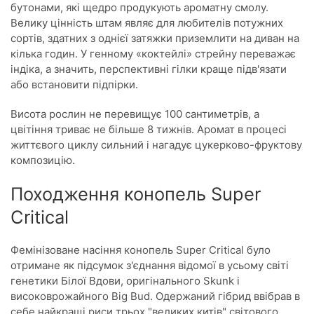
бутонами, які щедро продукують ароматну смолу.
Велику цінність штам являє для любителів потужних
сортів, здатних з однієї затяжки приземлити на диван на
кілька годин. У генному «коктейлі» стрейну переважає
індіка, а значить, перспективні гілки краще підв'язати
або встановити підпірки.
Висота рослин не перевищує 100 сантиметрів, а
цвітіння триває не більше 8 тижнів. Аромат в процесі
життєвого циклу сильний і нагадує цукерково-фруктову
композицію.
Походження конопель Super
Critical
Фемінізоване насіння конопель Super Critical було
отримане як підсумок з'єднання відомої в усьому світі
генетики Білої Вдови, оригінального Skunk і
високоврожайного Big Bud. Одержаний гібрид ввібрав в
себе найкращі риси трьох "великих китів" світового