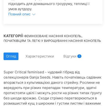
підходить для домашнього гроуруму, теплиці і
умов аутдору.
Повний опис
КАТЕГОРІЇ:
,
ФЕМІНІЗОВАНЕ НАСІННЯ КОНОПЕЛЬ
ПОЧАТКІВЦЯМ ТА ЛЕГКІ У ВИРОЩУВАННІ НАСІННЯ КОНОПЕЛЬ
Огляд
Характеристики
Відгуки
1
Super Critical feminised - чудовий гібрид від
селекціонерів Ganja Seeds. Навіть початківець садівник
впорається з культивацією даного стрейну. Рослини не
вередують при різких перепадах температури, здатні
протистояти цвілі і можуть рости на різних типах ґрунту
без шкоди врожаю. Сходи стрімко перетворюються в
розмашистий кущ з широким і густим листям і важкими