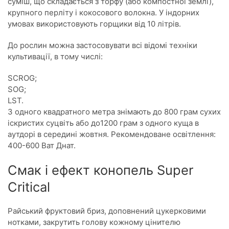
суміш, що складається з торфу (або компостної землі),
крупного перліту і кокосового волокна. У індорних
умовах використовують горщики від 10 літрів.
До рослин можна застосовувати всі відомі техніки
культивації, в тому числі:
SCROG;
SOG;
LST.
З одного квадратного метра знімають до 800 грам сухих
іскристих суцвіть або до1200 грам з одного куща в
аутдорі в середині жовтня. Рекомендоване освітлення:
400-600 Ват Днат.
Смак і ефект конопель Super
Critical
Райський фруктовий бриз, доповнений цукерковими
нотками, закрутить голову кожному цінителю