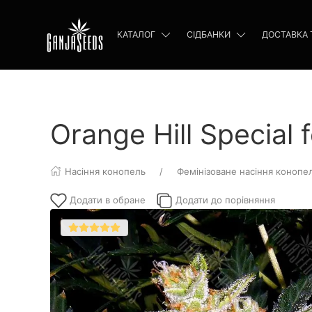
КАТАЛОГ
СІДБАНКИ
ДОСТАВКА 
Orange Hill Special
Насіння конопель
Фемінізоване насіння конопе
Додати в обране
Додати до порівняння