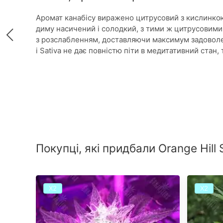
Аромат канабісу виражено цитрусовий з кислинко
диму насичений і солодкий, з тими ж цитрусовими 
з розслабленням, доставляючи максимум задоволен
і Sativa не дає повністю піти в медитативний стан
Покупці, які придбали Orange Hill
Х2
Х2