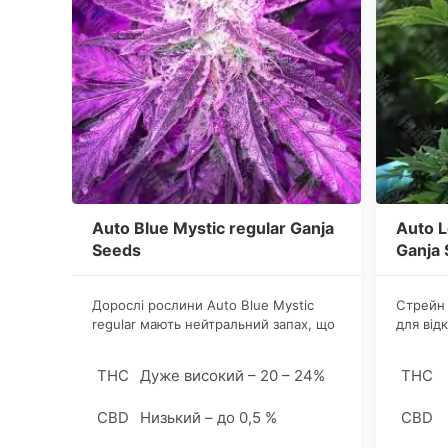
Auto Blue Mystic regular Ganja
Auto L
Seeds
Ganja
Дорослі рослини Аuto Blue Mystic
Стрейн 
regular мають нейтральний запах, що
для від
максимально розкривається в
культив
процесі вживання, автоквітучий
дозволя
THC
Дуже високий – 20 – 24%
THC
гібрид отримав свою порцію
проблем
популярності за простоту гровінга і
пристой
CBD
Низький – до 0,5 %
CBD
високий вміст фітоканнабіноідів.
сильний
без уст