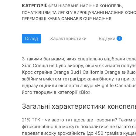
КАТЕГОРІЇ:
,
ФЕМІНІЗОВАНЕ НАСІННЯ КОНОПЕЛЬ
ПОЧАТКІВЦЯМ ТА ЛЕГКІ У ВИРОЩУВАННІ НАСІННЯ КОН
ПЕРЕМОЖЦІ КУБКА CANNABIS CUP НАСІННЯ
Огляд
Характеристики
Відгуки
2
З такими батьками, яких спеціально відібрали сел
Хілл Спешл не було вибору, окрім як знайти популя
Крос стрейна Orange Bud і California Orange вийшо
забійним вмістом тетрагідроканнабінолу та приг
відразу оцінили експерти з журі «Highlife Cannabu
його творцям в категорії «Bio».
Загальні характеристики конопель 
21% ТГК - чи варто тут щось ще говорити? Таким 
фітоканнабіноідів можуть похвалитися не багато с
переваг високу врожайність (до 450 грамів з куща