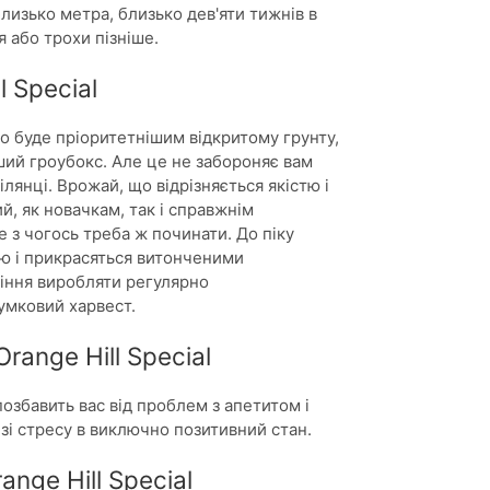
лизько метра, близько дев'яти тижнів в
я або трохи пізніше.
 Special
 буде пріоритетнішим відкритому грунту,
ший гроубокс. Але це не забороняє вам
лянці. Врожай, що відрізняється якістю і
й, як новачкам, так і справжнім
е з чогось треба ж починати. До піку
ю і прикрасяться витонченими
тіння виробляти регулярно
умковий харвест.
ange Hill Special
озбавить вас від проблем з апетитом і
 зі стресу в виключно позитивний стан.
nge Hill Special