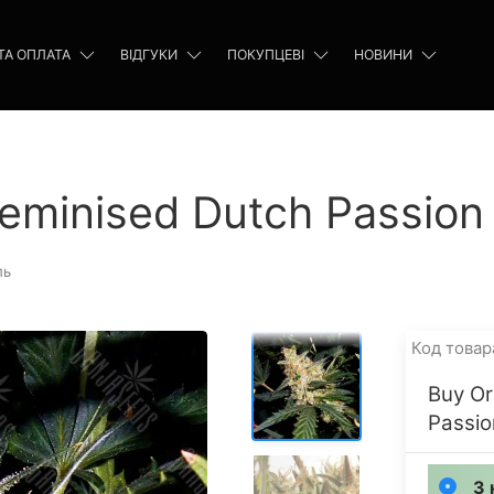
ТА ОПЛАТА
ВІДГУКИ
ПОКУПЦЕВІ
НОВИНИ
 feminised Dutch Passio
ль
Код товар
Buy Or
Passio
3 