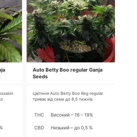
nja
Auto Betty Boo regular Ganja
Auto
Seeds
See
Assasin
Цвітіння Аuto Betty Boo Reg regular
В ціл
ко
триває від семи до 8,5 тижнів.
досит
обить
Коноплярам слід визначати настання
Єдине
ими
харвесту за зовнішніми ознаками
це кі
THC
Високий – 16 – 19%
THC
рослин. Але навіть якщо це буде ваш
росли
перший гров, не хвилюйтеся,
 %
CBD
Низький – до 0,5 %
CBD
пропустити це вам точно не
вдасться.