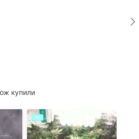
акож купили
Х2
Х2