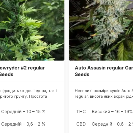
owryder #2 regular
Auto Assasin regular Ga
 Seeds
Seeds
підходить як для індора, так і
Невеликі розміри кущів Аuto 
критого грунту. Простота
regular, висота яких вкрай рід
ації непримхливого стрейна
перевищує 60 сантиметрів, р
є коноплярам-новачкам без
дані рослини дуже популярн
Середній – 10 – 15 %
THC
Високий – 16 – 19%
 впоратися з гровом і зняти
саме в індорі.
ний урожай. Канабіс виділяє
Середній – 0,6 – 2 %
CBD
Середній – 0,6 – 2
 запах під час цвітіння, тому
ановки вугільного фільтра не