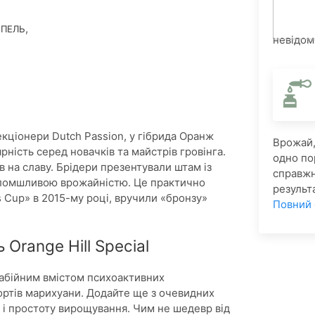
,
ОПЕЛЬ
невідом
екціонери Dutch Passion, у гібрида Оранж
Врожай, 
рність серед новачків та майстрів гровінга.
одно по
в на славу. Брідери презентували штам із
справжн
оломшливою врожайністю. Це практично
результа
s Cup» в 2015-му році, вручили «бронзу»
Повний
Orange Hill Special
забійним вмістом психоактивних
ортів марихуани. Додайте ще з очевидних
) і простоту вирощування. Чим не шедевр від