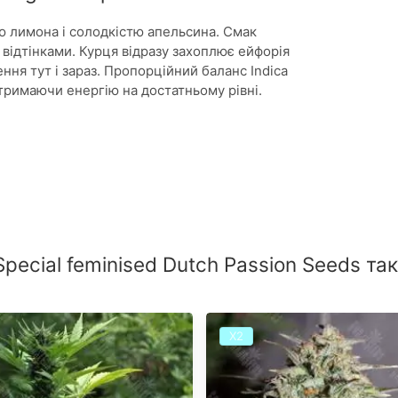
ю лимона і солодкістю апельсина. Смак
відтінками. Курця відразу захоплює ейфорія
ня тут і зараз. Пропорційний баланс Indica
, тримаючи енергію на достатньому рівні.
 Special feminised Dutch Passion Seeds т
Х2