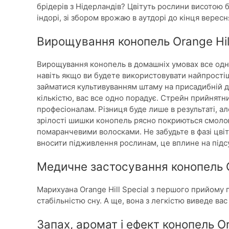
брідерів з Нідерландів? Цвітуть рослини висотою б
індорі, зі збором врожаю в аутдорі до кінця вересн
Вирощування конопель Orange Hill
Вирощування конопель в домашніх умовах все одно
навіть якщо ви будете використовувати найпрості
займатися культивуванням штаму на присадибній ді
кількістю, вас все одно порадує. Стрейн прийнятни
професіоналам. Різниця буде лише в результаті, ал
зрілості шишки конопель рясно покриються смоло
помаранчевими волосками. Не забудьте в фазі цві
вносити підживлення рослинам, це вплине на підс
Медичне застосування конопель Or
Марихуана Orange Hill Special з першого прийому п
стабільністю сну. А ще, вона з легкістю виведе вас
Запах, аромат і ефект конопель Ora